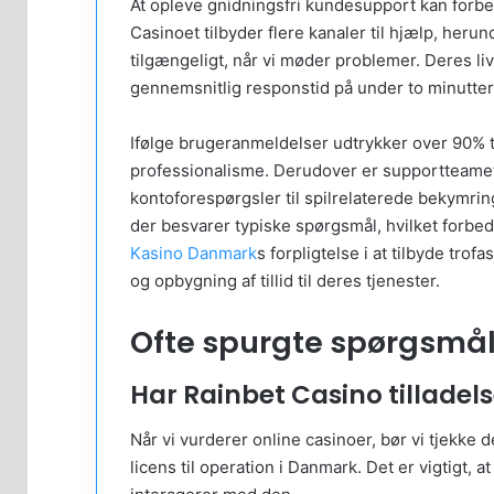
At opleve gnidningsfri kundesupport kan forbe
Casinoet tilbyder flere kanaler til hjælp, herun
tilgængeligt, når vi møder problemer. Deres 
gennemsnitlig responstid på under to minutter, hv
Ifølge brugeranmeldelser udtrykker over 90% 
professionalisme. Derudover er supportteamet 
kontoforespørgsler til spilrelaterede bekymrin
der besvarer typiske spørgsmål, hvilket forbed
Kasino Danmark
s forpligtelse i at tilbyde tro
og opbygning af tillid til deres tjenester.
Ofte spurgte spørgsmå
Har Rainbet Casino tilladels
Når vi vurderer online casinoer, bør vi tjekke 
licens til operation i Danmark. Det er vigtigt, at