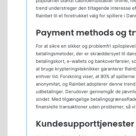
popularitet blandt casinoentusiaster online, m
trend understreger den tiltagende interesse eft
Rainbet til et foretrukket valg for spillere i Da
Payment methods og t
For at sikre en sikker og problemfri spilopleve
betalingsmetoder, der er skræddersyet til dan
betalingskort, e-wallets og bankoverførsler, s
at bruge krypteringsteknikker garanterer Rainbe
enhver tid. Forskning viser, at 80% af spiller
anonymitet, og Rainbet adopterer denne trend 
udbetalinger. Derudover gennemgår de jævnligt
sindet. Med tilgængelige betalingsgrænseflade
finansielle transaktioner uden problemer, så v
Kundesupporttjenester