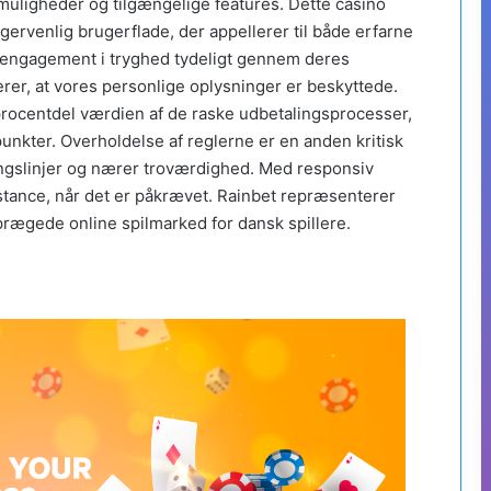
uligheder og tilgængelige features. Dette casino
gervenlig brugerflade, der appellerer til både erfarne
 engagement i tryghed tydeligt gennem deres
erer, at vores personlige oplysninger er beskyttede.
procentdel værdien af de raske udbetalingsprocesser,
nkter. Overholdelse af reglerne er en anden kritisk
ningslinjer og nærer troværdighed. Med responsiv
stance, når det er påkrævet. Rainbet repræsenterer
prægede online spilmarked for dansk spillere.