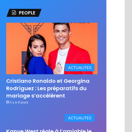
PEOPLE
ACTUALITES
Cristiano Ronaldo et Georgina
Rodríguez : Les préparatifs du
mariage s’accélèrent
il y a 4 jours
ACTUALITES
Kanye West règle à l’amiable le