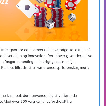
 ikke ignorere den bemærkelsesværdige kollektion af
ld til variation og innovation. Derudover giver deres live
ndfanger spændingen i et rigtigt casinomiljø.
ainbet tilfredsstiller varierende spillerønsker, mens
line kasinoet, der henvender sig til varierende
. Med over 500 valg kan vi udforske alt fra