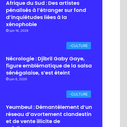
Afrique du Sud : Des artistes
pénalisés à l’étranger sur fond
d’inquiétudes liées à la
xénophobie
juin 16, 2026
-CULTURE
Nécrologie : Djibril Gaby Gaye,
figure emblématique de la salsa
sénégalaise, s’est éteint
juin 6, 2026
-CULTURE
Yeumbeul : Démantèlement d’un
réseau d’avortement clandestin
et de vente illicite de