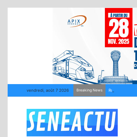
vendredi, août 7 2026
Breaking News
Rufisque : 4 in