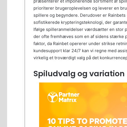
præsenterer et imponerende sortiment af spilm
prioriterer brugeroplevelsen og leverer en bru
spillere og begyndere. Derudover er Rainbets
sofistikerede krypteringsteknologi, der garant
Ifølge spilleranmeldelser værdsætter en stor 
der ofte fremhæves som en af sidens stærke pu
faktor, da Rainbet opererer under strikse ret
kundesupport klar 24/7 kan vi regne med assi
virkelig et troværdigt valg på det konkurrence
Spiludvalg og variation