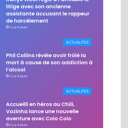
litige avec son ancienne
assistante accusant le rappeur
de harcèlement
il y a 4 jours
ACTUALITES
Phil Collins révèle avoir frôlé la
mort à cause de son addiction à
l’alcool
il y a 4 jours
ACTUALITES
Accueilli en héros au Chili,
Vozinha lance une nouvelle
aventure avec Colo Colo
il y a 4 jours