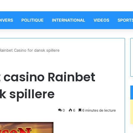
DIVERS
POLITIQUE
INTERNATIONAL
VIDEOS
SPORT
 Rainbet Casino for dansk spillere
et casino Rainbet
 spillere
0
6
6 minutes de lecture