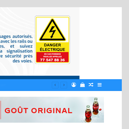
Connexion
Voir votre panier
Article Aléatoire
Sidebar (barr
M€