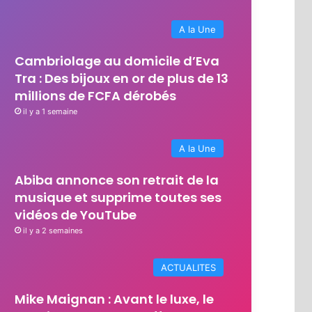
A la Une
Cambriolage au domicile d’Eva
Tra : Des bijoux en or de plus de 13
millions de FCFA dérobés
il y a 1 semaine
A la Une
Abiba annonce son retrait de la
musique et supprime toutes ses
vidéos de YouTube
il y a 2 semaines
ACTUALITES
Mike Maignan : Avant le luxe, le