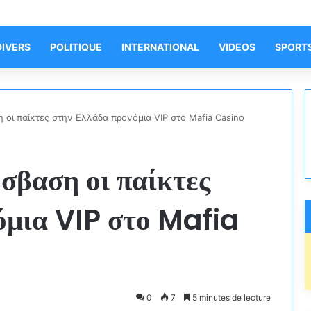
DIVERS
POLITIQUE
INTERNATIONAL
VIDEOS
SPORT
οι παίκτες στην Ελλάδα προνόμια VIP στο Mafia Casino
σβαση οι παίκτες
όμια VIP στο Mafia
0
7
5 minutes de lecture