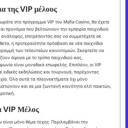
α της VIP μέλους
ωράτε στο πρόγραμμα VIP του Mafia Casino, θα έχετε
αι προνόμια που βελτιώνουν την εμπειρία παιχνιδιού
ι ανάληψης, επιτρέποντάς σας να συμμετέχετε σε
θετα, η προτεραιότητα πρόσβαση σε νέα παιχνίδια
γραμμή των τελευταίων καινοτομιών. Σκεφτείτε να
ζουν άψογα με το τρόπο παιχνιδιού σας,
φωνία είναι μοναδικά επωφελής. Επιπλέον, οι VIP
ε ειδικές εκδηλώσεις και τουρνουά, παρέχοντας
υχία. Όλα αυτά τα πλεονεκτήματα όχι μόνο
ατώνουν και σε μια ζωντανή κοινότητα ελίτ παικτών,
ρετική.
α VIP Μέλος
εν είναι μόνο θέμα τύχης. Περιλαμβάνει την