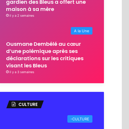
gardien des Bleus a offert une
maison à sa mère
il y a 2 semaines
A la Une
Ousmane Dembélé au cœur
d’une polémique après ses
déclarations sur les critiques
visant les Bleus
il y a 3 semaines
CULTURE
-CULTURE