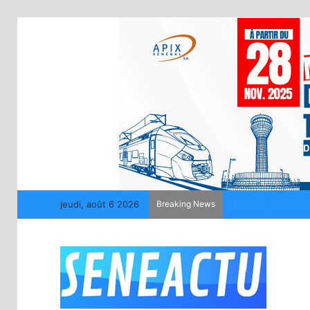
jeudi, août 6 2026
Breaking News
Mercato : Le Real