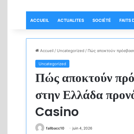
ACCUEIL
ACTUALITES
SOCIÉTÉ
FAITS 
Accueil
/
Uncategorized
/
Πώς αποκτούν πρόσβαση 
Uncategorized
Πώς αποκτούν πρό
στην Ελλάδα προν
Casino
fallbacc10
juin 4, 2026