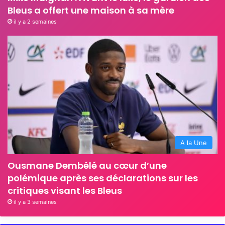
Bleus a offert une maison à sa mère
il y a 2 semaines
A la Une
Ousmane Dembélé au cœur d’une
polémique après ses déclarations sur les
critiques visant les Bleus
il y a 3 semaines