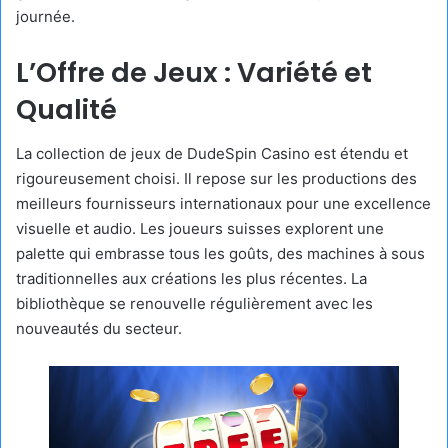
journée.
L’Offre de Jeux : Variété et
Qualité
La collection de jeux de DudeSpin Casino est étendu et
rigoureusement choisi. Il repose sur les productions des
meilleurs fournisseurs internationaux pour une excellence
visuelle et audio. Les joueurs suisses explorent une
palette qui embrasse tous les goûts, des machines à sous
traditionnelles aux créations les plus récentes. La
bibliothèque se renouvelle régulièrement avec les
nouveautés du secteur.