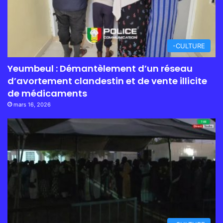
-CULTURE
Yeumbeul : Démantèlement d’un réseau
d’avortement clandestin et de vente illicite
de médicaments
mars 16, 2026