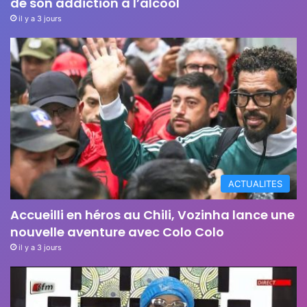
de son addiction à l’alcool
il y a 3 jours
ACTUALITES
Accueilli en héros au Chili, Vozinha lance une
nouvelle aventure avec Colo Colo
il y a 3 jours