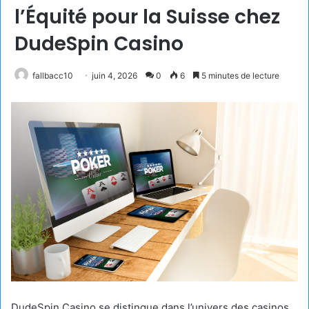
l’Équité pour la Suisse chez
DudeSpin Casino
fallbacc10
juin 4, 2026
0
6
5 minutes de lecture
DudeSpin Casino se distingue dans l’univers des casinos