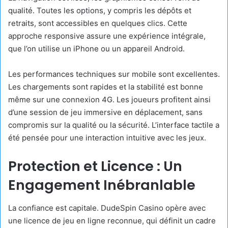
qualité. Toutes les options, y compris les dépôts et
retraits, sont accessibles en quelques clics. Cette
approche responsive assure une expérience intégrale,
que l’on utilise un iPhone ou un appareil Android.
Les performances techniques sur mobile sont excellentes.
Les chargements sont rapides et la stabilité est bonne
même sur une connexion 4G. Les joueurs profitent ainsi
d’une session de jeu immersive en déplacement, sans
compromis sur la qualité ou la sécurité. L’interface tactile a
été pensée pour une interaction intuitive avec les jeux.
Protection et Licence : Un
Engagement Inébranlable
La confiance est capitale. DudeSpin Casino opère avec
une licence de jeu en ligne reconnue, qui définit un cadre