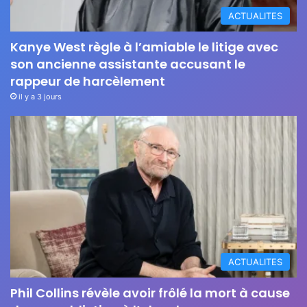
ACTUALITES
Kanye West règle à l’amiable le litige avec
son ancienne assistante accusant le
rappeur de harcèlement
il y a 3 jours
ACTUALITES
Phil Collins révèle avoir frôlé la mort à cause