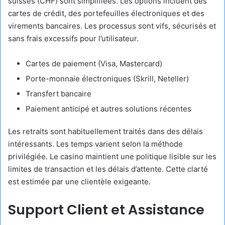
suisses (CHF) sont simplifiées. Les options incluent des
cartes de crédit, des portefeuilles électroniques et des
virements bancaires. Les processus sont vifs, sécurisés et
sans frais excessifs pour l’utilisateur.
Cartes de paiement (Visa, Mastercard)
Porte-monnaie électroniques (Skrill, Neteller)
Transfert bancaire
Paiement anticipé et autres solutions récentes
Les retraits sont habituellement traités dans des délais
intéressants. Les temps varient selon la méthode
privilégiée. Le casino maintient une politique lisible sur les
limites de transaction et les délais d’attente. Cette clarté
est estimée par une clientèle exigeante.
Support Client et Assistance