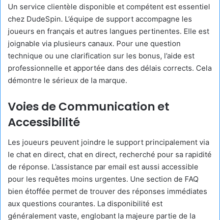
Un service clientèle disponible et compétent est essentiel
chez DudeSpin. L’équipe de support accompagne les
joueurs en français et autres langues pertinentes. Elle est
joignable via plusieurs canaux. Pour une question
technique ou une clarification sur les bonus, l’aide est
professionnelle et apportée dans des délais corrects. Cela
démontre le sérieux de la marque.
Voies de Communication et
Accessibilité
Les joueurs peuvent joindre le support principalement via
le chat en direct, chat en direct, recherché pour sa rapidité
de réponse. L’assistance par email est aussi accessible
pour les requêtes moins urgentes. Une section de FAQ
bien étoffée permet de trouver des réponses immédiates
aux questions courantes. La disponibilité est
généralement vaste, englobant la majeure partie de la