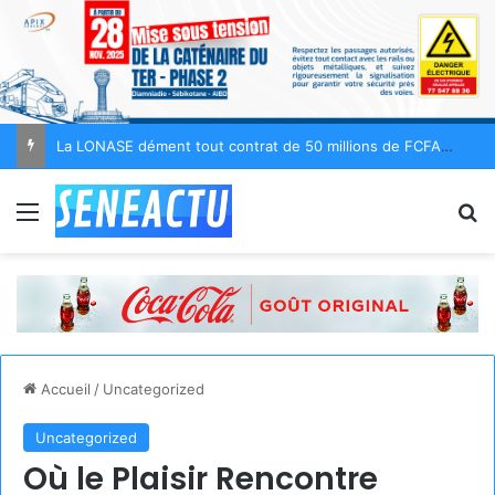
Uruguay : Diego Forlán officiellement nommé sélectionneur de la Celeste
Menu
R
Accueil
/
Uncategorized
Uncategorized
Où le Plaisir Rencontre