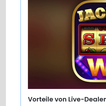
Vorteile von Live-Deale