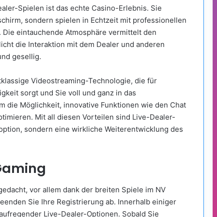
aler-Spielen ist das echte Casino-Erlebnis. Sie
schirm, sondern spielen in Echtzeit mit professionellen
t. Die eintauchende Atmosphäre vermittelt den
icht die Interaktion mit dem Dealer und anderen
nd gesellig.
tklassige Videostreaming-Technologie, die für
gkeit sorgt und Sie voll und ganz in das
 die Möglichkeit, innovative Funktionen wie den Chat
timieren. Mit all diesen Vorteilen sind Live-Dealer-
loption, sondern eine wirkliche Weiterentwicklung des
-Gaming
 gedacht, vor allem dank der breiten Spiele im NV
eenden Sie Ihre Registrierung ab. Innerhalb einiger
r aufregender Live-Dealer-Optionen. Sobald Sie