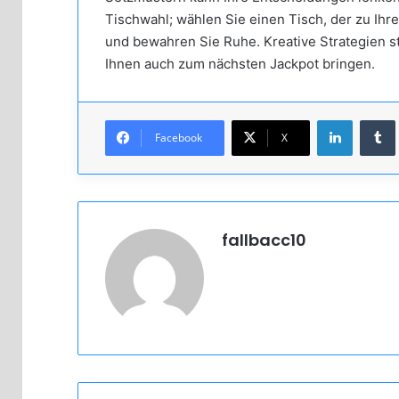
Tischwahl; wählen Sie einen Tisch, der zu Ihre
und bewahren Sie Ruhe. Kreative Strategien st
Ihnen auch zum nächsten Jackpot bringen.
Linkedin
Facebook
X
fallbacc10