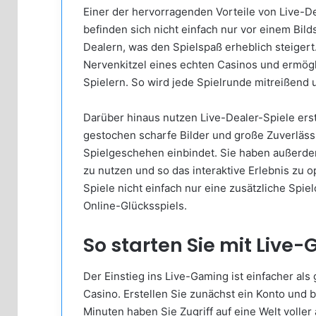
Einer der hervorragenden Vorteile von Live-De
befinden sich nicht einfach nur vor einem Bild
Dealern, was den Spielspaß erheblich steiger
Nervenkitzel eines echten Casinos und ermögl
Spielern. So wird jede Spielrunde mitreißend u
Darüber hinaus nutzen Live-Dealer-Spiele ers
gestochen scharfe Bilder und große Zuverlässi
Spielgeschehen einbindet. Sie haben außerdem
zu nutzen und so das interaktive Erlebnis zu op
Spiele nicht einfach nur eine zusätzliche Spie
Online-Glücksspiels.
So starten Sie mit Live
Der Einstieg ins Live-Gaming ist einfacher als
Casino. Erstellen Sie zunächst ein Konto und b
Minuten haben Sie Zugriff auf eine Welt volle