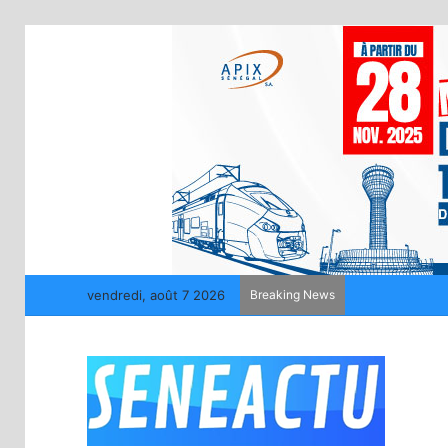
vendredi, août 7 2026
Breaking News
Affaire des 215