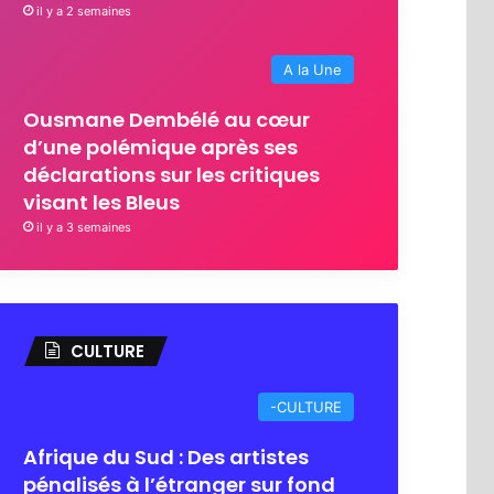
il y a 2 semaines
A la Une
Ousmane Dembélé au cœur
d’une polémique après ses
déclarations sur les critiques
visant les Bleus
il y a 3 semaines
CULTURE
-CULTURE
Afrique du Sud : Des artistes
pénalisés à l’étranger sur fond