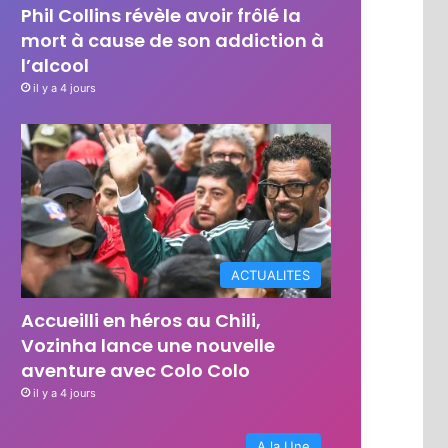
Phil Collins révèle avoir frôlé la
mort à cause de son addiction à
l’alcool
il y a 4 jours
ACTUALITES
Accueilli en héros au Chili,
Vozinha lance une nouvelle
aventure avec Colo Colo
il y a 4 jours
A la Une