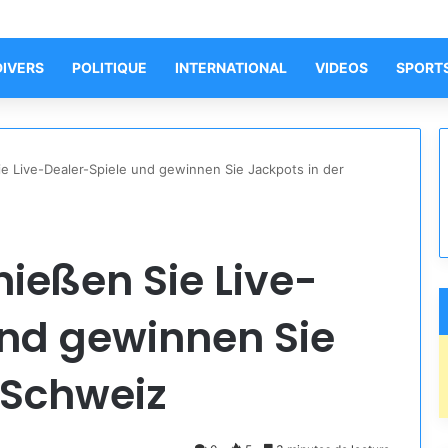
DIVERS
POLITIQUE
INTERNATIONAL
VIDEOS
SPORT
e Live-Dealer-Spiele und gewinnen Sie Jackpots in der
ießen Sie Live-
und gewinnen Sie
 Schweiz