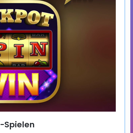
r-Spielen