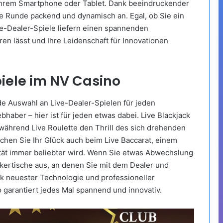
f Ihrem Smartphone oder Tablet. Dank beeindruckender
de Runde packend und dynamisch an. Egal, ob Sie ein
ive-Dealer-Spiele liefern einen spannenden
en lässt und Ihre Leidenschaft für Innovationen
iele im NV Casino
e Auswahl an Live-Dealer-Spielen für jeden
bhaber – hier ist für jeden etwas dabei. Live Blackjack
 während Live Roulette den Thrill des sich drehenden
uchen Sie Ihr Glück auch beim Live Baccarat, einem
ität immer beliebter wird. Wenn Sie etwas Abwechslung
kertische aus, an denen Sie mit dem Dealer und
 neuester Technologie und professioneller
o garantiert jedes Mal spannend und innovativ.