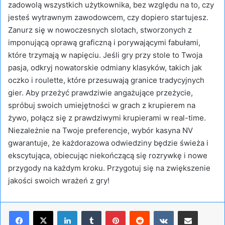
zadowolą wszystkich użytkownika, bez względu na to, czy
jesteś wytrawnym zawodowcem, czy dopiero startujesz.
Zanurz się w nowoczesnych slotach, stworzonych z
imponującą oprawą graficzną i porywającymi fabułami,
które trzymają w napięciu. Jeśli gry przy stole to Twoja
pasja, odkryj nowatorskie odmiany klasyków, takich jak
oczko i roulette, które przesuwają granice tradycyjnych
gier. Aby przeżyć prawdziwie angażujące przeżycie,
spróbuj swoich umiejętności w grach z krupierem na
żywo, połącz się z prawdziwymi krupierami w real-time.
Niezależnie na Twoje preferencje, wybór kasyna NV
gwarantuje, że każdorazowa odwiedziny będzie świeża i
ekscytująca, obiecując niekończącą się rozrywkę i nowe
przygody na każdym kroku. Przygotuj się na zwiększenie
jakości swoich wrażeń z gry!
Linkedin
Tumblr
Pinterest
Reddit
VKontakte
Partager par email