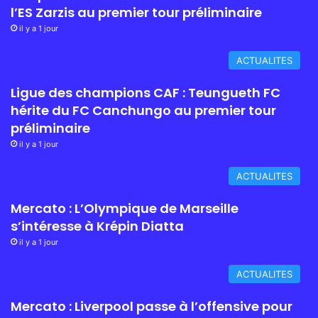
l’ES Zarzis au premier tour préliminaire
il y a 1 jour
ACTUALITES
Ligue des champions CAF : Teungueth FC
hérite du FC Canchungo au premier tour
préliminaire
il y a 1 jour
ACTUALITES
Mercato : L’Olympique de Marseille
s’intéresse à Krépin Diatta
il y a 1 jour
ACTUALITES
Mercato : Liverpool passe à l’offensive pour