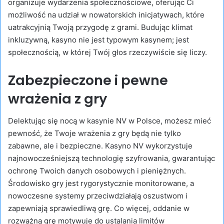
organizuje wydarzenia społecznościowe, oferując Ci
możliwość na udział w nowatorskich inicjatywach, które
uatrakcyjnią Twoją przygodę z grami. Budując klimat
inkluzywną, kasyno nie jest typowym kasynem; jest
społecznością, w której Twój głos rzeczywiście się liczy.
Zabezpieczone i pewne
wrażenia z gry
Delektując się nocą w kasynie NV w Polsce, możesz mieć
pewność, że Twoje wrażenia z gry będą nie tylko
zabawne, ale i bezpieczne. Kasyno NV wykorzystuje
najnowocześniejszą technologię szyfrowania, gwarantując
ochronę Twoich danych osobowych i pieniężnych.
Środowisko gry jest rygorystycznie monitorowane, a
nowoczesne systemy przeciwdziałają oszustwom i
zapewniają sprawiedliwą grę. Co więcej, oddanie w
rozważną grę motywuje do ustalania limitów