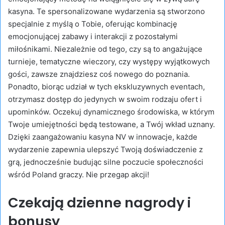
kasyna. Te spersonalizowane wydarzenia są stworzono
specjalnie z myślą o Tobie, oferując kombinację
emocjonującej zabawy i interakcji z pozostałymi
miłośnikami. Niezależnie od tego, czy są to angażujące
turnieje, tematyczne wieczory, czy występy wyjątkowych
gości, zawsze znajdziesz coś nowego do poznania.
Ponadto, biorąc udział w tych ekskluzywnych eventach,
otrzymasz dostęp do jedynych w swoim rodzaju ofert i
upominków. Oczekuj dynamicznego środowiska, w którym
Twoje umiejętności będą testowane, a Twój wkład uznany.
Dzięki zaangażowaniu kasyna NV w innowacje, każde
wydarzenie zapewnia ulepszyć Twoją doświadczenie z
grą, jednocześnie budując silne poczucie społeczności
wśród Poland graczy. Nie przegap akcji!
Czekają dzienne nagrody i
bonusy