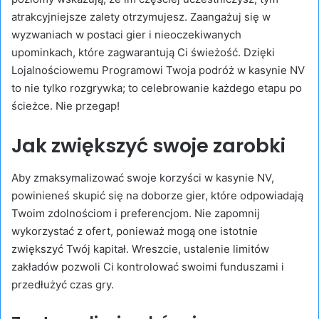
atrakcyjniejsze zalety otrzymujesz. Zaangażuj się w
wyzwaniach w postaci gier i nieoczekiwanych
upominkach, które zagwarantują Ci świeżość. Dzięki
Lojalnościowemu Programowi Twoja podróż w kasynie NV
to nie tylko rozgrywka; to celebrowanie każdego etapu po
ścieżce. Nie przegap!
Jak zwiększyć swoje zarobki
Aby zmaksymalizować swoje korzyści w kasynie NV,
powinieneś skupić się na doborze gier, które odpowiadają
Twoim zdolnościom i preferencjom. Nie zapomnij
wykorzystać z ofert, ponieważ mogą one istotnie
zwiększyć Twój kapitał. Wreszcie, ustalenie limitów
zakładów pozwoli Ci kontrolować swoimi funduszami i
przedłużyć czas gry.