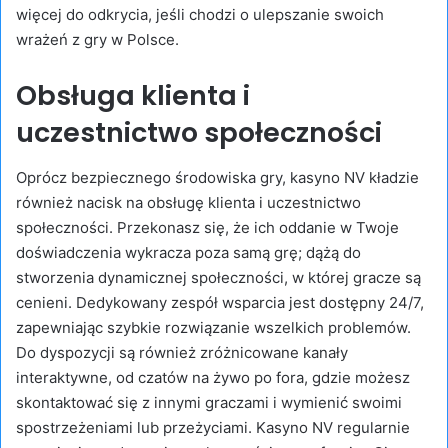
więcej do odkrycia, jeśli chodzi o ulepszanie swoich
wrażeń z gry w Polsce.
Obsługa klienta i
uczestnictwo społeczności
Oprócz bezpiecznego środowiska gry, kasyno NV kładzie
również nacisk na obsługę klienta i uczestnictwo
społeczności. Przekonasz się, że ich oddanie w Twoje
doświadczenia wykracza poza samą grę; dążą do
stworzenia dynamicznej społeczności, w której gracze są
cenieni. Dedykowany zespół wsparcia jest dostępny 24/7,
zapewniając szybkie rozwiązanie wszelkich problemów.
Do dyspozycji są również zróżnicowane kanały
interaktywne, od czatów na żywo po fora, gdzie możesz
skontaktować się z innymi graczami i wymienić swoimi
spostrzeżeniami lub przeżyciami. Kasyno NV regularnie