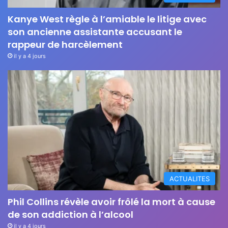
Kanye West règle à l’amiable le litige avec
son ancienne assistante accusant le
rappeur de harcèlement
il y a 4 jours
ACTUALITES
Phil Collins révèle avoir frôlé la mort à cause
de son addiction à l’alcool
il y a 4 jours