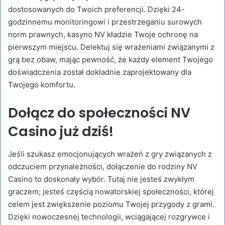
dostosowanych do Twoich preferencji. Dzięki 24-
godzinnemu monitoringowi i przestrzeganiu surowych
norm prawnych, kasyno NV kładzie Twoje ochronę na
pierwszym miejscu. Delektuj się wrażeniami związanymi z
grą bez obaw, mając pewność, że każdy element Twojego
doświadczenia został dokładnie zaprojektowany dla
Twojego komfortu.
Dołącz do społeczności NV
Casino już dziś!
Jeśli szukasz emocjonujących wrażeń z gry związanych z
odczuciem przynależności, dołączenie do rodziny NV
Casino to doskonały wybór. Tutaj nie jesteś zwykłym
graczem; jesteś częścią nowatorskiej społeczności, której
celem jest zwiększenie poziomu Twojej przygody z grami.
Dzięki nowoczesnej technologii, wciągającej rozgrywce i