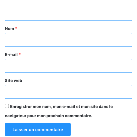
n
t
a
Nom
*
i
r
e
E-mail
*
*
Site web
Enregistrer mon nom, mon e-mail et mon site dans le
navigateur pour mon prochain commentaire.