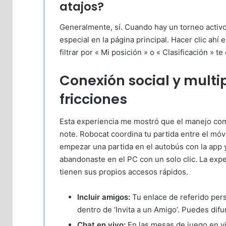
atajos?
Generalmente, sí. Cuando hay un torneo activ
especial en la página principal. Hacer clic ahí 
filtrar por « Mi posición » o « Clasificación » 
Conexión social y multip
fricciones
Esta experiencia me mostró que el manejo com
note. Robocat coordina tu partida entre el móvil
empezar una partida en el autobús con la app y,
abandonaste en el PC con un solo clic. La expe
tienen sus propios accesos rápidos.
Incluir amigos:
Tu enlace de referido per
dentro de ‘Invita a un Amigo’. Puedes dif
Chat en vivo:
En las mesas de juego en viv