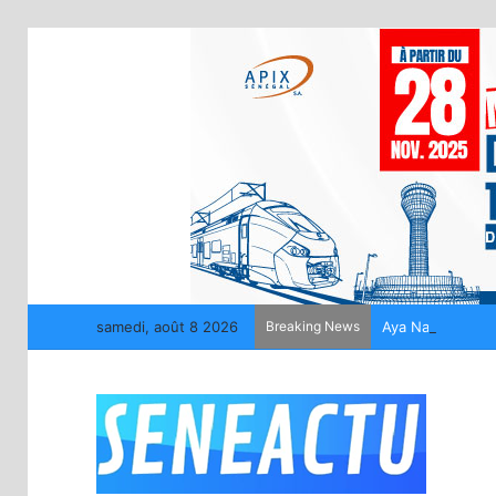
samedi, août 8 2026
Breaking News
Aya Nakamura off