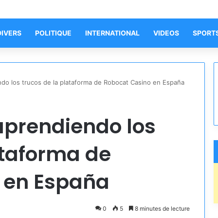
DIVERS
POLITIQUE
INTERNATIONAL
VIDEOS
SPORT
ndo los trucos de la plataforma de Robocat Casino en España
aprendiendo los
ataforma de
 en España
0
5
8 minutes de lecture