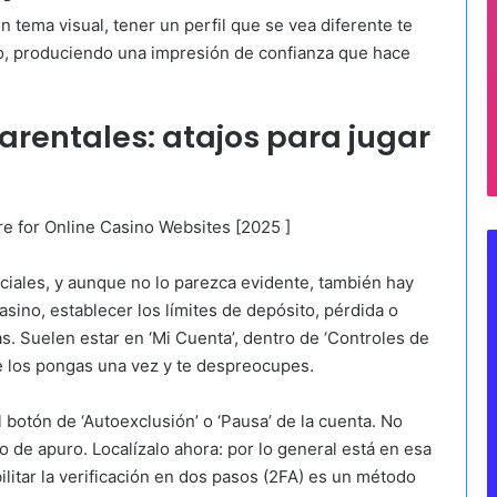
tema visual, tener un perfil que se vea diferente te
to, produciendo una impresión de confianza que hace
arentales: atajos para jugar
ciales, y aunque no lo parezca evidente, también hay
asino, establecer los límites de depósito, pérdida o
. Suelen estar en ‘Mi Cuenta’, dentro de ‘Controles de
 los pongas una vez y te despreocupes.
l botón de ‘Autoexclusión’ o ‘Pausa’ de la cuenta. No
de apuro. Localízalo ahora: por lo general está en esa
ilitar la verificación en dos pasos (2FA) es un método