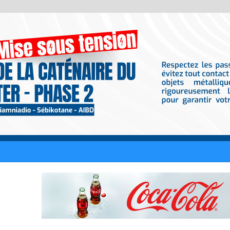
iciellement fiancée : Le rappeur RK lui a fait sa demande