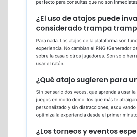
perfecto para consultas que no son inmediatas
¿El uso de atajos puede inva
considerado trampa tram
Para nada. Los atajos de la plataforma son func
experiencia. No cambian el RNG (Generador de 
sobre la casa o otros jugadores. Son solo her
usar el ratón.
¿Qué atajo sugieren para u
Sin pensarlo dos veces, que aprenda a usar la 
juegos en modo demo, los que más te atraigan,
personalizado y sin distracciones, esquivando 
optimiza la experiencia desde el primer minuto
¿Los torneos y eventos espe