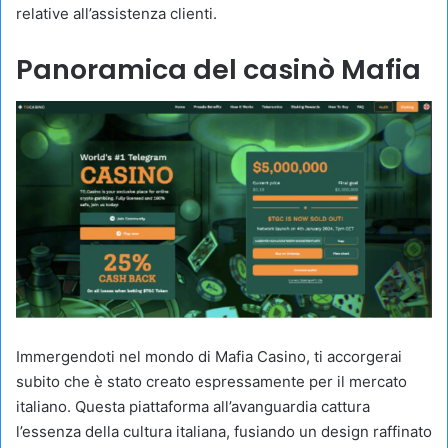
relative all’assistenza clienti.
Panoramica del casinò Mafia
Immergendoti nel mondo di Mafia Casino, ti accorgerai
subito che è stato creato espressamente per il mercato
italiano. Questa piattaforma all’avanguardia cattura
l’essenza della cultura italiana, fusiando un design raffinato