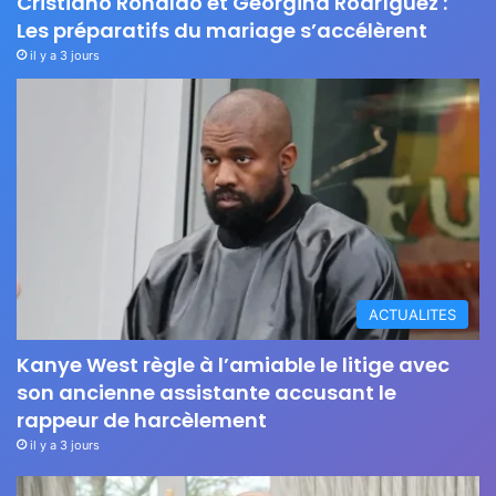
Cristiano Ronaldo et Georgina Rodríguez :
Les préparatifs du mariage s’accélèrent
il y a 3 jours
ACTUALITES
Kanye West règle à l’amiable le litige avec
son ancienne assistante accusant le
rappeur de harcèlement
il y a 3 jours