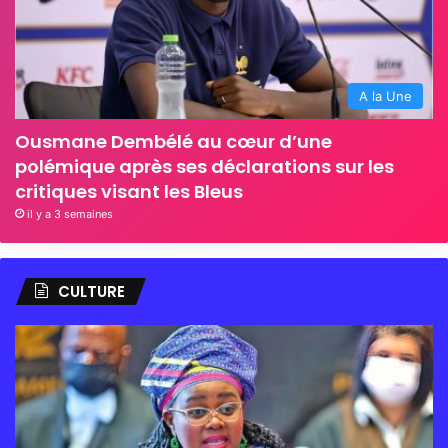
A la Une
Ousmane Dembélé au cœur d’une
polémique après ses déclarations sur les
critiques visant les Bleus
il y a 3 semaines
CULTURE