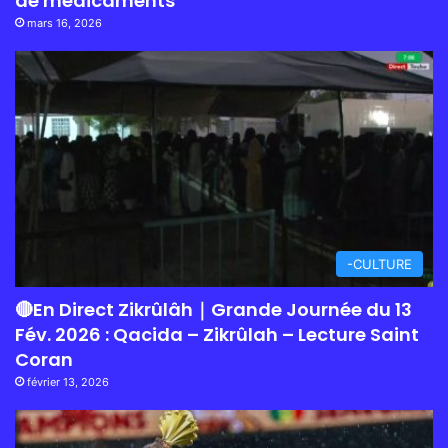
de médicaments
mars 16, 2026
-CULTURE
🔴En Direct Zikrûlâh｜Grande Journée du 13
Fév. 2026 : Qacida – Zikrûlah – Lecture Saint
Coran
février 13, 2026