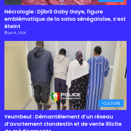
Nécrologie : Djibril Gaby Gaye, figure
emblématique de la salsa sénégalaise, s’est
éteint
juin 6, 2026
-CULTURE
Yeumbeul : Démantèlement d’un réseau
d’avortement clandestin et de vente illicite