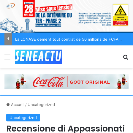
Uruguay : Diego Forlán officiellement nommé sélectionneur de la Celeste
Menu
R
Accueil
/
Uncategorized
Uncategorized
Recensione di Appassionati