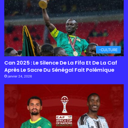
-CULTURE
Can 2025 : Le Silence De La Fifa Et De La Caf
Après Le Sacre Du Sénégal Fait Polémique
janvier 24, 2026