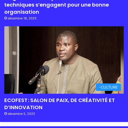
techniques s’engagent pour une bonne
organisation
décembre 18, 2025
-CULTURE
ECOFEST : SALON DE PAIX, DE CRÉATIVITÉ ET
D’INNOVATION
décembre 5, 2025