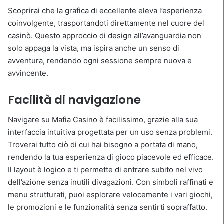
Scoprirai che la grafica di eccellente eleva l’esperienza
coinvolgente, trasportandoti direttamente nel cuore del
casinò. Questo approccio di design all’avanguardia non
solo appaga la vista, ma ispira anche un senso di
avventura, rendendo ogni sessione sempre nuova e
avvincente.
Facilità di navigazione
Navigare su Mafia Casino è facilissimo, grazie alla sua
interfaccia intuitiva progettata per un uso senza problemi.
Troverai tutto ciò di cui hai bisogno a portata di mano,
rendendo la tua esperienza di gioco piacevole ed efficace.
Il layout è logico e ti permette di entrare subito nel vivo
dell’azione senza inutili divagazioni. Con simboli raffinati e
menu strutturati, puoi esplorare velocemente i vari giochi,
le promozioni e le funzionalità senza sentirti sopraffatto.