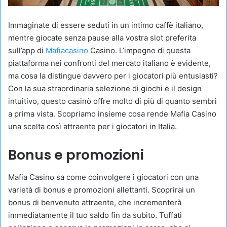
Immaginate di essere seduti in un intimo caffè italiano,
mentre giocate senza pause alla vostra slot preferita
sull’app di
Mafiacasino
Casino. L’impegno di questa
piattaforma nei confronti del mercato italiano è evidente,
ma cosa la distingue davvero per i giocatori più entusiasti?
Con la sua straordinaria selezione di giochi e il design
intuitivo, questo casinò offre molto di più di quanto sembri
a prima vista. Scopriamo insieme cosa rende Mafia Casino
una scelta così attraente per i giocatori in Italia.
Bonus e promozioni
Mafia Casino sa come coinvolgere i giocatori con una
varietà di bonus e promozioni allettanti. Scoprirai un
bonus di benvenuto attraente, che incrementerà
immediatamente il tuo saldo fin da subito. Tuffati