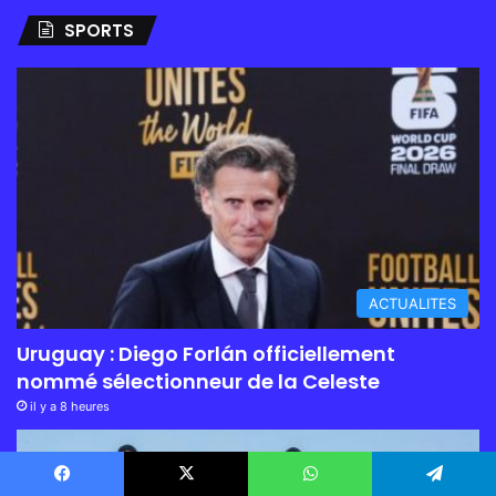
SPORTS
ACTUALITES
Uruguay : Diego Forlán officiellement
nommé sélectionneur de la Celeste
il y a 8 heures
Facebook
X
WhatsApp
Telegram