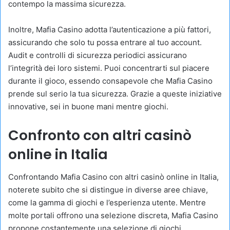
contempo la massima sicurezza.
Inoltre, Mafia Casino adotta l’autenticazione a più fattori,
assicurando che solo tu possa entrare al tuo account.
Audit e controlli di sicurezza periodici assicurano
l’integrità dei loro sistemi. Puoi concentrarti sul piacere
durante il gioco, essendo consapevole che Mafia Casino
prende sul serio la tua sicurezza. Grazie a queste iniziative
innovative, sei in buone mani mentre giochi.
Confronto con altri casinò
online in Italia
Confrontando Mafia Casino con altri casinò online in Italia,
noterete subito che si distingue in diverse aree chiave,
come la gamma di giochi e l’esperienza utente. Mentre
molte portali offrono una selezione discreta, Mafia Casino
propone costantemente una selezione di giochi