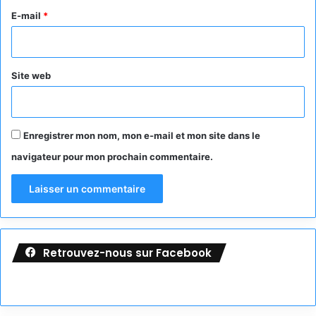
e
E-mail
*
*
Site web
Enregistrer mon nom, mon e-mail et mon site dans le
navigateur pour mon prochain commentaire.
Retrouvez-nous sur Facebook