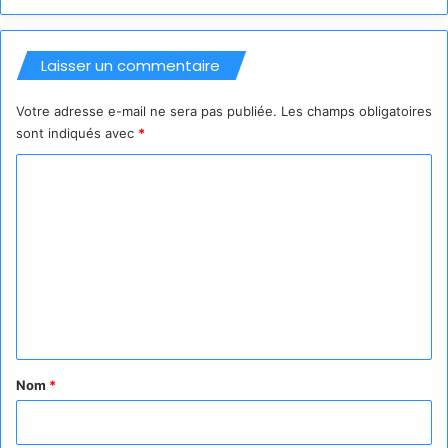
Laisser un commentaire
Votre adresse e-mail ne sera pas publiée.
Les champs obligatoires
sont indiqués avec
*
C
o
m
m
e
n
t
a
Nom
*
i
r