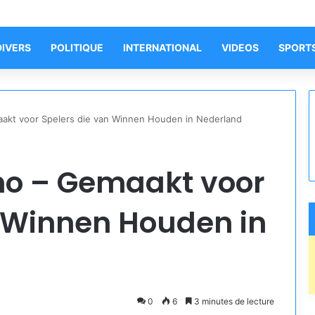
DIVERS
POLITIQUE
INTERNATIONAL
VIDEOS
SPORT
aakt voor Spelers die van Winnen Houden in Nederland
ino – Gemaakt voor
n Winnen Houden in
0
6
3 minutes de lecture