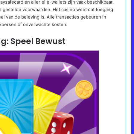
safecard en allerlei e-wallets zijn vaak beschikbaar.
 de gestelde voorwaarden. Het casino weet dat toegang
 van de beleving is. Alle transacties gebeuren in
lkoersen of onverwachte kosten.
g: Speel Bewust