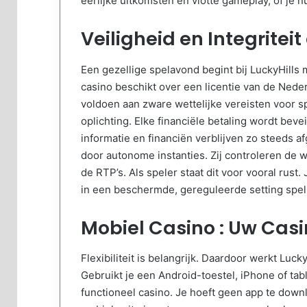
eerlijke uitkomsten en vlotte gameplay, of je n
Veiligheid en Integrite
Een gezellige spelavond begint bij LuckyHills
casino beschikt over een licentie van de Neder
voldoen aan zware wettelijke vereisten voor s
oplichting. Elke financiële betaling wordt be
informatie en financiën verblijven zo steeds 
door autonome instanties. Zij controleren de w
de RTP’s. Als speler staat dit voor vooral rust
in een beschermde, gereguleerde setting spel 
Mobiel Casino : Uw Casi
Flexibiliteit is belangrijk. Daardoor werkt Luc
Gebruikt je een Android-toestel, iPhone of tabl
functioneel casino. Je hoeft geen app te down