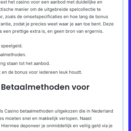
 kiest het casino voor een aanbod met duidelijke en
tische manier om de uitgebreide spelcollectie te
r, zoals de omsetspecificaties en hoe lang de bonus
rantie, zodat je precies weet waar je aan toe bent. Deze
 een prettige extra is, en geen bron van ergernis.
 speelgeld.
taalmethoden.
ng staan tot het aanbod.
mt en de bonus voor iedereen leuk houdt.
e Betaalmethoden voor
lls Casino betaalmethoden uitgekozen die in Nederland
es moeten snel en makkelijk verlopen. Naast
 Hiermee deponeer je onmiddellijk en veilig geld via je