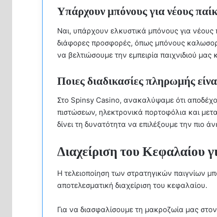
Υπάρχουν μπόνους για νέους παί
Ναι, υπάρχουν ελκυστικά μπόνους για νέους π
διάφορες προσφορές, όπως μπόνους καλωσορ
να βελτιώσουμε την εμπειρία παιχνιδιού μας
Ποιες διαδικασίες πληρωμής είν
Στο Spinsy Casino, ανακαλύψαμε ότι αποδέχ
πιστώσεων, ηλεκτρονικά πορτοφόλια και μετ
δίνει τη δυνατότητα να επιλέξουμε την πιο άνε
Διαχείριση του Κεφαλαίου
Η τελειοποίηση των στρατηγικών παιγνίων μπο
αποτελεσματική διαχείριση του κεφαλαίου.
Για να διασφαλίσουμε τη μακροζωία μας στον