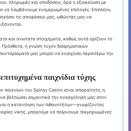
όγου, πληρωμές και αποδόσεις, άρα η εξοικείωση με
ητα να λαμβάνουμε ενημερωμένες επιλογές. Επιπλέον,
δηγήσει τις αποφάσεις μας, ωθώντας μας να
αυξάνονται.
τατα και ανώτατα στοιχήματα, καθώς αυτά ορίζουν το
 Πρόσθετα, η γνώση τυχόν διαφημιστικών
πονταρίσματά μας μπορεί να ενισχύσει περαιτέρω την
επιτυχημένα παιχνίδια τύχης
 παιγνίων του Spinsy Casino είναι απαραίτητη, η
να βελτιώσει σημαντικά την ενασχόληση μας στον
είναι η κατανόηση των πιθανοτήτων—γνωρίζοντας
καιρίες νίκης, μπορούμε να παίρνουμε τεκμηριωμένες