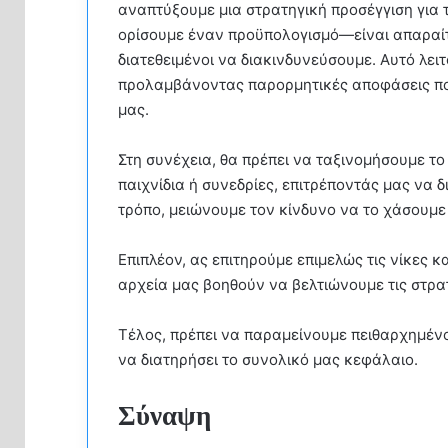
αναπτύξουμε μια στρατηγική προσέγγιση για 
ορίσουμε έναν προϋπολογισμό—είναι απαραί
διατεθειμένοι να διακινδυνεύσουμε. Αυτό λει
προλαμβάνοντας παρορμητικές αποφάσεις πο
μας.
Στη συνέχεια, θα πρέπει να ταξινομήσουμε τ
παιχνίδια ή συνεδρίες, επιτρέποντάς μας να 
τρόπο, μειώνουμε τον κίνδυνο να το χάσουμε
Επιπλέον, ας επιτηρούμε επιμελώς τις νίκες κα
αρχεία μας βοηθούν να βελτιώνουμε τις στρα
Τέλος, πρέπει να παραμείνουμε πειθαρχημένοι
να διατηρήσει το συνολικό μας κεφάλαιο.
Σύναψη