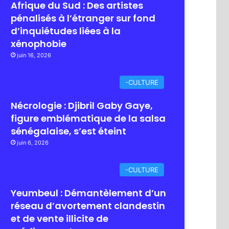
Afrique du Sud : Des artistes
pénalisés à l’étranger sur fond
d’inquiétudes liées à la
xénophobie
juin 16, 2026
-CULTURE
Nécrologie : Djibril Gaby Gaye,
figure emblématique de la salsa
sénégalaise, s’est éteint
juin 6, 2026
-CULTURE
Yeumbeul : Démantèlement d’un
réseau d’avortement clandestin
et de vente illicite de