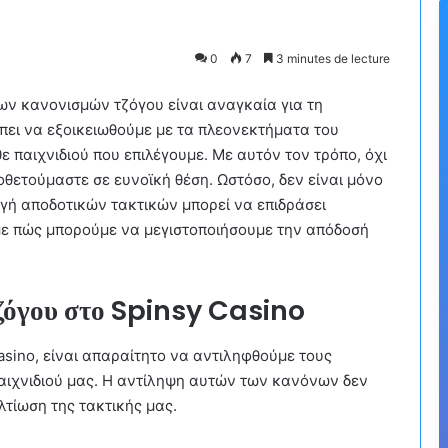
0
7
3 minutes de lecture
των κανονισμών τζόγου είναι αναγκαία για τη
πει να εξοικειωθούμε με τα πλεονεκτήματα του
ε παιχνιδιού που επιλέγουμε. Με αυτόν τον τρόπο, όχι
θετούμαστε σε ευνοϊκή θέση. Ωστόσο, δεν είναι μόνο
γή αποδοτικών τακτικών μπορεί να επιδράσει
με πώς μπορούμε να μεγιστοποιήσουμε την απόδοσή
τζόγου στο Spinsy Casino
sino, είναι απαραίτητο να αντιληφθούμε τους
αιχνιδιού μας. Η αντίληψη αυτών των κανόνων δεν
λτίωση της τακτικής μας.