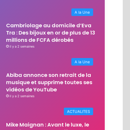
A la Une
Cambriolage au domicile d’Eva
Tra : Des bijoux en or de plus de 13
millions de FCFA dérobés
il y a 2 semaines
A la Une
Abiba annonce son retrait de la
musique et supprime toutes ses
vidéos de YouTube
il y a 2 semaines
ACTUALITES
Mike Maignan : Avant le luxe, le