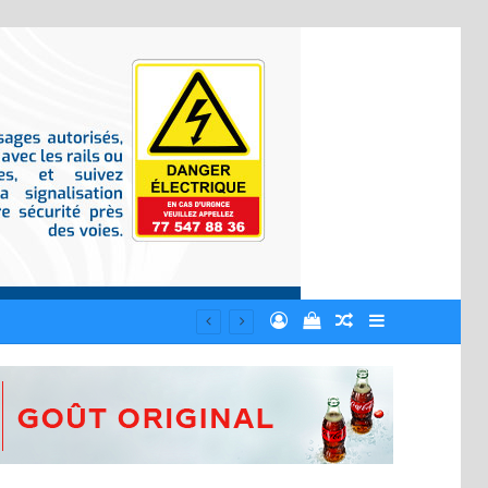
Connexion
Voir votre panier
Article Aléatoire
Sidebar (barr
 d’urgence de l’État