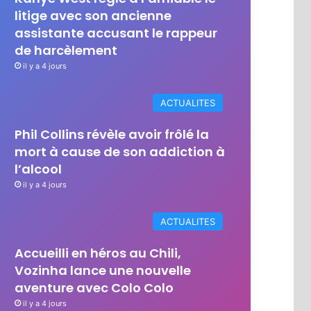
litige avec son ancienne
assistante accusant le rappeur
de harcèlement
il y a 4 jours
ACTUALITES
Phil Collins révèle avoir frôlé la
mort à cause de son addiction à
l’alcool
il y a 4 jours
ACTUALITES
Accueilli en héros au Chili,
Vozinha lance une nouvelle
aventure avec Colo Colo
il y a 4 jours