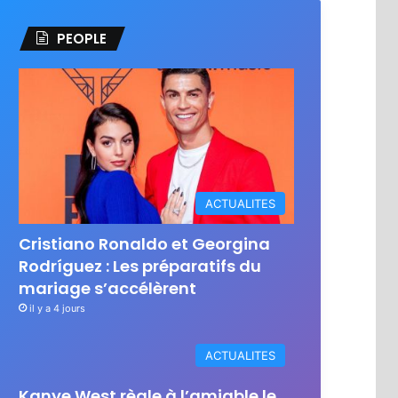
PEOPLE
ACTUALITES
Cristiano Ronaldo et Georgina
Rodríguez : Les préparatifs du
mariage s’accélèrent
il y a 4 jours
ACTUALITES
Kanye West règle à l’amiable le