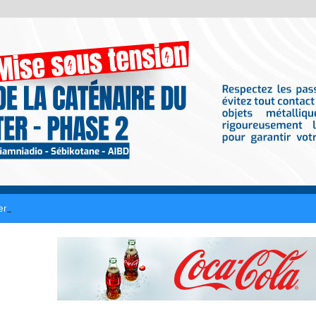
mentaire : 92 976 ménages recevront 135 000 FCFA dans le cadre du plan