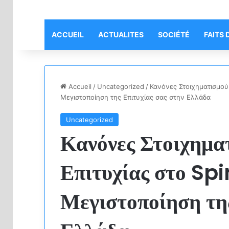
ACCUEIL
ACTUALITES
SOCIÉTÉ
FAITS 
Accueil
/
Uncategorized
/
Κανόνες Στοιχηματισμού 
Μεγιστοποίηση της Επιτυχίας σας στην Ελλάδα
Uncategorized
Κανόνες Στοιχημα
Επιτυχίας στο Sp
Μεγιστοποίηση της