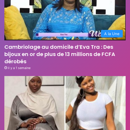
A la Une
Cambriolage au domicile d’Eva Tra : Des
bijoux en or de plus de 13 millions de FCFA
dérobés
il y a 1 semaine