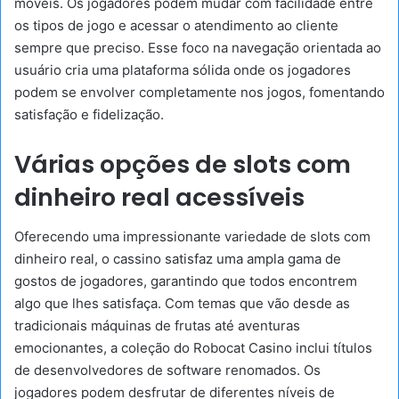
móveis. Os jogadores podem mudar com facilidade entre
os tipos de jogo e acessar o atendimento ao cliente
sempre que preciso. Esse foco na navegação orientada ao
usuário cria uma plataforma sólida onde os jogadores
podem se envolver completamente nos jogos, fomentando
satisfação e fidelização.
Várias opções de slots com
dinheiro real acessíveis
Oferecendo uma impressionante variedade de slots com
dinheiro real, o cassino satisfaz uma ampla gama de
gostos de jogadores, garantindo que todos encontrem
algo que lhes satisfaça. Com temas que vão desde as
tradicionais máquinas de frutas até aventuras
emocionantes, a coleção do Robocat Casino inclui títulos
de desenvolvedores de software renomados. Os
jogadores podem desfrutar de diferentes níveis de