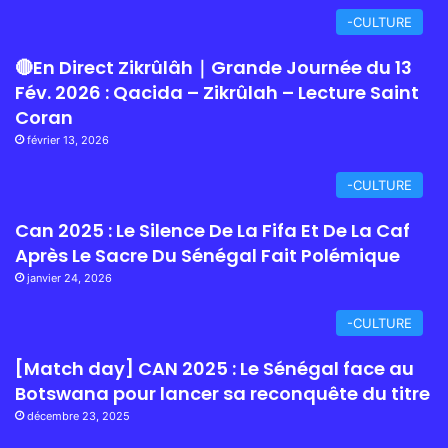
-CULTURE
🔴En Direct Zikrûlâh｜Grande Journée du 13
Fév. 2026 : Qacida – Zikrûlah – Lecture Saint
Coran
février 13, 2026
-CULTURE
Can 2025 : Le Silence De La Fifa Et De La Caf
Après Le Sacre Du Sénégal Fait Polémique
janvier 24, 2026
-CULTURE
[Match day] CAN 2025 : Le Sénégal face au
Botswana pour lancer sa reconquête du titre
décembre 23, 2025