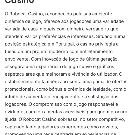
Casino
O Robocat Casino, reconhecido pela sua ambiente
dinâmica de jogo, oferece aos jogadores uma variedade
variada de caça-níqueis com dinheiro verdadeiro que
atendem vários preferências e interesses. Situado numa
posição estratégica em Portugal, o casino privilegia a
fusão de um projeto moderno com entretenimento
envolvente. Com inovação de jogo de última geração,
assegura uma experiência de jogo suave e gráficos
espetaculares que melhoram a vivência do utilizador. O
estabelecimento também apresenta uma gama de ofertas
promocionais, como bónus e prêmios de lealdade, com o
intuito de aumentar o engajamento e a satisfação dos
jogadores. O compromisso com o jogo responsável é
evidente, com ferramentas acessíveis para quem procura
ajuda. O Robocat Casino sobressai no setor competitivo,
captando tanto jogadores experientes como novatos,
promovendo uma rede centrada em experiências de