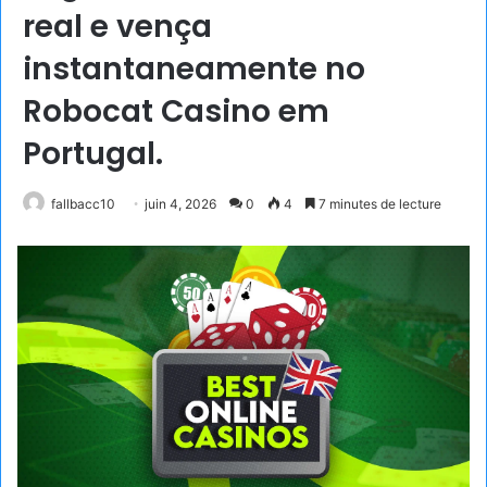
real e vença
instantaneamente no
Robocat Casino em
Portugal.
fallbacc10
juin 4, 2026
0
4
7 minutes de lecture