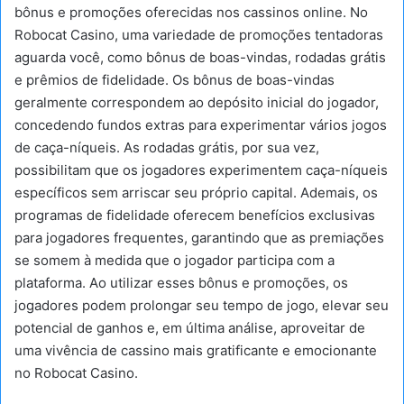
bônus e promoções oferecidas nos cassinos online. No
Robocat Casino, uma variedade de promoções tentadoras
aguarda você, como bônus de boas-vindas, rodadas grátis
e prêmios de fidelidade. Os bônus de boas-vindas
geralmente correspondem ao depósito inicial do jogador,
concedendo fundos extras para experimentar vários jogos
de caça-níqueis. As rodadas grátis, por sua vez,
possibilitam que os jogadores experimentem caça-níqueis
específicos sem arriscar seu próprio capital. Ademais, os
programas de fidelidade oferecem benefícios exclusivas
para jogadores frequentes, garantindo que as premiações
se somem à medida que o jogador participa com a
plataforma. Ao utilizar esses bônus e promoções, os
jogadores podem prolongar seu tempo de jogo, elevar seu
potencial de ganhos e, em última análise, aproveitar de
uma vivência de cassino mais gratificante e emocionante
no Robocat Casino.