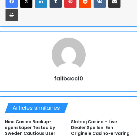
Imprimer
fallbacc10
Articles similaires
Nine Casino Backup-
Slotsdj Casino – Live
egenskaper Tested by
Dealer Spellen: Een
Sweden Cautious User
Originele Casino-ervaring