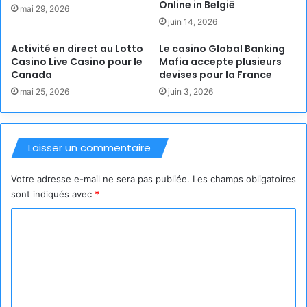
Online in België
mai 29, 2026
juin 14, 2026
Activité en direct au Lotto
Le casino Global Banking
Casino Live Casino pour le
Mafia accepte plusieurs
Canada
devises pour la France
mai 25, 2026
juin 3, 2026
Laisser un commentaire
Votre adresse e-mail ne sera pas publiée.
Les champs obligatoires
sont indiqués avec
*
C
o
m
m
e