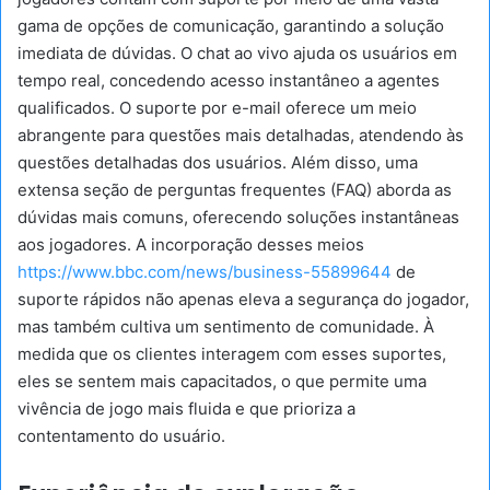
gama de opções de comunicação, garantindo a solução
imediata de dúvidas. O chat ao vivo ajuda os usuários em
tempo real, concedendo acesso instantâneo a agentes
qualificados. O suporte por e-mail oferece um meio
abrangente para questões mais detalhadas, atendendo às
questões detalhadas dos usuários. Além disso, uma
extensa seção de perguntas frequentes (FAQ) aborda as
dúvidas mais comuns, oferecendo soluções instantâneas
aos jogadores. A incorporação desses meios
https://www.bbc.com/news/business-55899644
de
suporte rápidos não apenas eleva a segurança do jogador,
mas também cultiva um sentimento de comunidade. À
medida que os clientes interagem com esses suportes,
eles se sentem mais capacitados, o que permite uma
vivência de jogo mais fluida e que prioriza a
contentamento do usuário.