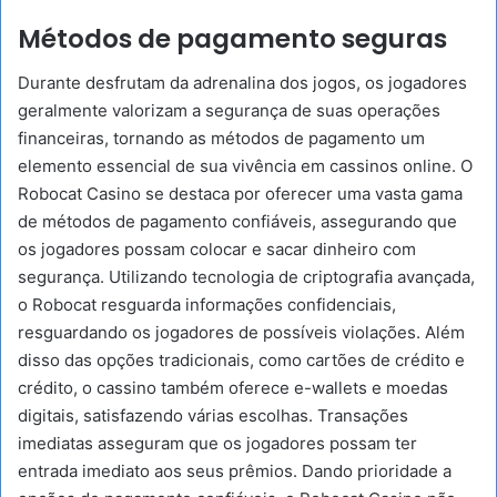
Métodos de pagamento seguras
Durante desfrutam da adrenalina dos jogos, os jogadores
geralmente valorizam a segurança de suas operações
financeiras, tornando as métodos de pagamento um
elemento essencial de sua vivência em cassinos online. O
Robocat Casino se destaca por oferecer uma vasta gama
de métodos de pagamento confiáveis, assegurando que
os jogadores possam colocar e sacar dinheiro com
segurança. Utilizando tecnologia de criptografia avançada,
o Robocat resguarda informações confidenciais,
resguardando os jogadores de possíveis violações. Além
disso das opções tradicionais, como cartões de crédito e
crédito, o cassino também oferece e-wallets e moedas
digitais, satisfazendo várias escolhas. Transações
imediatas asseguram que os jogadores possam ter
entrada imediato aos seus prêmios. Dando prioridade a