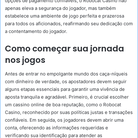
opções de pagamento confiáveis, o Robocat Casino não
apenas eleva a segurança do jogador, mas também
estabelece uma ambiente de jogo perfeita e prazerosa
para todos os aficionados, reafirmando seu dedicação com
a contentamento do jogador.
Como começar sua jornada
nos jogos
Antes de entrar no empolgante mundo dos caça-níqueis
com dinheiro de verdade, os apostadores devem seguir
alguns etapas essenciais para garantir uma vivência de
aposta tranquila e agradável. Primeiro, é crucial escolher
um cassino online de boa reputação, como o Robocat
Casino, reconhecido por suas políticas justas e transações
confiáveis. Em seguida, os jogadores devem abrir uma
conta, oferecendo as informações requeridas e
verificando sua identificação para atender as