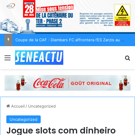
Coupe de la CAF : Diambars FC affrontera l’ES Zarzis au premier tour préliminaire
Menu
R
Accueil
/
Uncategorized
Uncategorized
Jogue slots com dinheiro