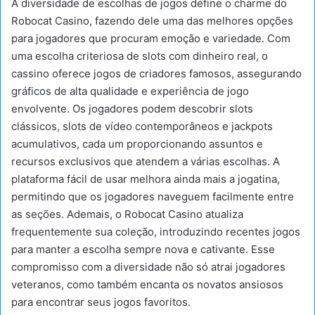
A diversidade de escolhas de jogos define o charme do
Robocat Casino, fazendo dele uma das melhores opções
para jogadores que procuram emoção e variedade. Com
uma escolha criteriosa de slots com dinheiro real, o
cassino oferece jogos de criadores famosos, assegurando
gráficos de alta qualidade e experiência de jogo
envolvente. Os jogadores podem descobrir slots
clássicos, slots de vídeo contemporâneos e jackpots
acumulativos, cada um proporcionando assuntos e
recursos exclusivos que atendem a várias escolhas. A
plataforma fácil de usar melhora ainda mais a jogatina,
permitindo que os jogadores naveguem facilmente entre
as seções. Ademais, o Robocat Casino atualiza
frequentemente sua coleção, introduzindo recentes jogos
para manter a escolha sempre nova e cativante. Esse
compromisso com a diversidade não só atrai jogadores
veteranos, como também encanta os novatos ansiosos
para encontrar seus jogos favoritos.