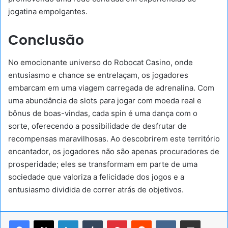
jogatina empolgantes.
Conclusão
No emocionante universo do Robocat Casino, onde
entusiasmo e chance se entrelaçam, os jogadores
embarcam em uma viagem carregada de adrenalina. Com
uma abundância de slots para jogar com moeda real e
bônus de boas-vindas, cada spin é uma dança com o
sorte, oferecendo a possibilidade de desfrutar de
recompensas maravilhosas. Ao descobrirem este território
encantador, os jogadores não são apenas procuradores de
prosperidade; eles se transformam em parte de uma
sociedade que valoriza a felicidade dos jogos e a
entusiasmo dividida de correr atrás de objetivos.
Linkedin
Tumblr
Pinterest
Reddit
VKontakte
Partager par email