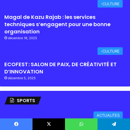
-CULTURE
Magal de Kazu Rajab : les services
techniques s’engagent pour une bonne
organisation
décembre 18, 2025
-CULTURE
ECOFEST : SALON DE PAIX, DE CRÉATIVITÉ ET
D’INNOVATION
décembre 5, 2025
SPORTS
ACTUALITES
Coupe de la CAF : Diambars FC affrontera
Facebook
X
WhatsApp
Telegram