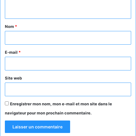
n
t
a
Nom
*
i
r
e
E-mail
*
*
Site web
Enregistrer mon nom, mon e-mail et mon site dans le
navigateur pour mon prochain commentaire.