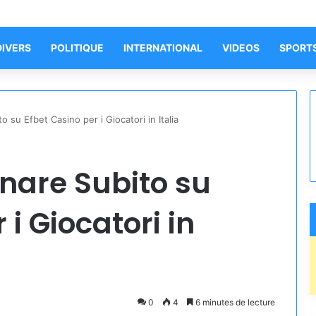
DIVERS
POLITIQUE
INTERNATIONAL
VIDEOS
SPORT
o su Efbet Casino per i Giocatori in Italia
nare Subito su
 i Giocatori in
0
4
6 minutes de lecture