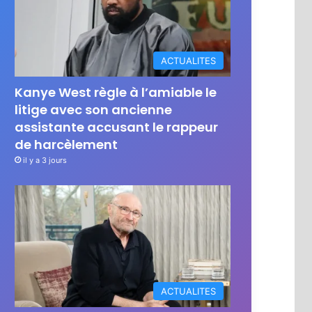
ACTUALITES
Kanye West règle à l’amiable le
litige avec son ancienne
assistante accusant le rappeur
de harcèlement
il y a 3 jours
ACTUALITES