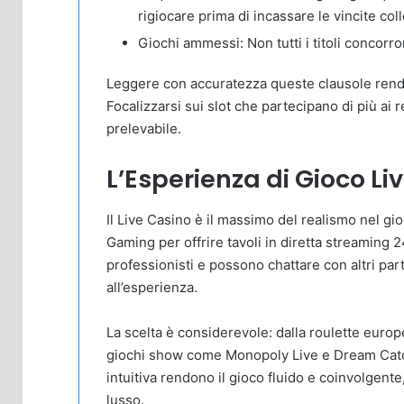
rigiocare prima di incassare le vincite col
Giochi ammessi: Non tutti i titoli concorr
Leggere con accuratezza queste clausole rende p
Focalizzarsi sui slot che partecipano di più ai 
prelevabile.
L’Esperienza di Gioco Li
Il Live Casino è il massimo del realismo nel gi
Gaming per offrire tavoli in diretta streaming 
professionisti e possono chattare con altri pa
all’esperienza.
La scelta è considerevole: dalla roulette europ
giochi show come Monopoly Live e Dream Catche
intuitiva rendono il gioco fluido e coinvolgent
lusso.