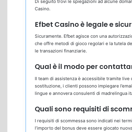
Di seguito trovi le spiegazioni ad alcune domand
Casino.
Efbet Casino è legale e sicuro
Sicuramente. Efbet agisce con una autorizzazion
che offre metodi di gioco regolari e la tutela d
le transazioni finanziarie.
Qual è il modo per contattare
Il team di assistenza è accessibile tramite liv
sostituzione, i clienti possono impiegare l’emai
lingue e annovera consulenti di madrelingua ita
Quali sono requisiti di sc
I requisiti di scommessa sono indicati nei ter
l’importo del bonus deve essere giocato nuovam