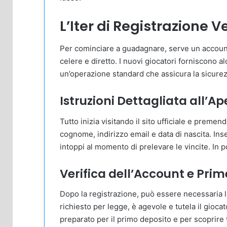
L’Iter di Registrazione V
Per cominciare a guadagnare, serve un account
celere e diretto. I nuovi giocatori forniscono alc
un’operazione standard che assicura la sicurezz
Istruzioni Dettagliata all’A
Tutto inizia visitando il sito ufficiale e preme
cognome, indirizzo email e data di nascita. Ins
intoppi al momento di prelevare le vincite. In p
Verifica dell’Account e Pri
Dopo la registrazione, può essere necessaria 
richiesto per legge, è agevole e tutela il gioca
preparato per il primo deposito e per scoprire t