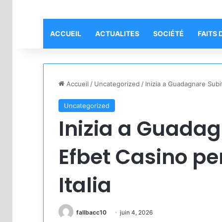
ACCUEIL
ACTUALITES
SOCIÉTÉ
FAITS 
Accueil
/
Uncategorized
/
Inizia a Guadagnare Subit
Uncategorized
Inizia a Guadag
Efbet Casino per
Italia
fallbacc10
juin 4, 2026