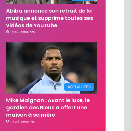
Abiba annonce son retrait de la
musique et supprime toutes ses
vidéos de YouTube
il y a 2 semaines
ACTUALITES
Mike Maignan : Avant le luxe, le
gardien des Bleus a offert une
maison à sa mère
il y a 2 semaines