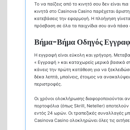
Το να παίζεις από το κινητό σου δεν είναι πια
κινητά στο Casinova Casino παρέχεται άριστη,
κατεβάσεις την εφαρμογή. Η πλοήγηση γίνετα
πρόσβαση σε όλα τα παιχνίδια σου ανά πάσα 
Βήμα-Βήμα Οδηγός Εγγραφή
Η εγγραφή είναι εύκολη και γρήγορη. Μεταβαί
« Εγγραφή » και καταχωρείς μερικά βασικά σ
κάνεις την πρώτη κατάθεση για να ξεκλειδώσ
δέκα λεπτά, μπαίνεις, έτοιμος να ανακαλύψει
περιστροφές.
Οι χρόνοι ολοκλήρωσης διαφοροποιούνται αν
πορτοφόλια (όπως Skrill, Neteller) αποτελο
εντός 24 ωρών. Οι τραπεζικές συναλλαγές μπ
Casinova Casino ολοκληρώνει όλες τις αιτήσε