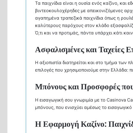
Τα παιχνίδια είναι η ουσία ενός καζίνο, και ε
βιντεοκουλοχέρηδες με απεικονιζόμενες αρχ
αγαπημένα τραπεζικά παιχνίδια όπως η ρουλέ
καλύτερους παρόχους στον κλάδο εξασφαλίζε
Ό,τι και να προτιμάς, πάντα υπάρχει κάτι και
Ασφαλισμένες και Ταχείες 
Η αξιοπιστία διατηρείται και στο τμήμα των π
επιλογές που χρησιμοποιούμε στην Ελλάδα: π
Μπόνους και Προσφορές που
Η εισαγωγική σου γνωριμία με το Casinova Ca
μπόνους, που ενισχύει αμέσως το εισαγωγικό
Η Εφαρμογή Καζίνο: Παιχνί