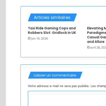
Articles similaires
Taxi Ride Gaming Cops and
Elevating 
Robbers Slot: Gridlock in UK
Paradigms:
Casual G
juin 16, 2026
and Allure
avril 26, 20
Laisser un commentaire
Votre adresse e-mail ne sera pas publiée.
Les champ
C
o