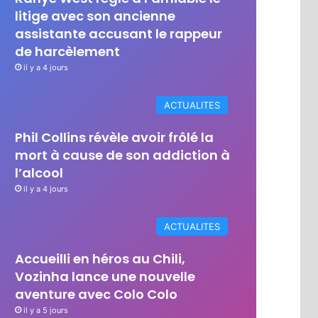
litige avec son ancienne
assistante accusant le rappeur
de harcèlement
il y a 4 jours
ACTUALITES
Phil Collins révèle avoir frôlé la
mort à cause de son addiction à
l’alcool
il y a 4 jours
ACTUALITES
Accueilli en héros au Chili,
Vozinha lance une nouvelle
aventure avec Colo Colo
il y a 5 jours