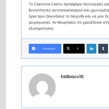
Το Casinova Casino προσφέρει λειτουργίες γι
δυνατότητες αυτοαποκλεισμού και χρονομέτρ
όρια πριν ξεκινήσεις το παιχνίδι και να μην ξε
ψυχαγωγίας. Αν θεωρήσεις ότι χρειάζεσαι στή
εξυπηρέτησης.
Linkedin
Facebook
X
fallbacc10