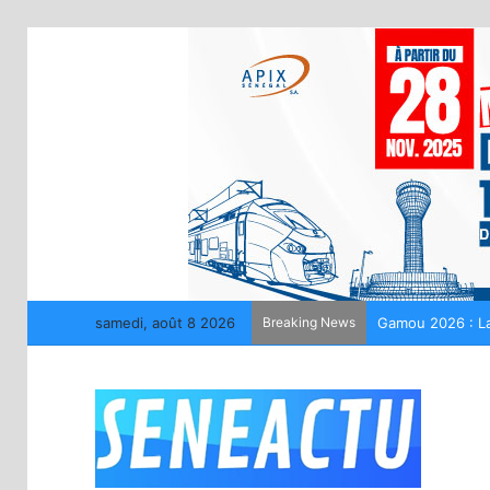
samedi, août 8 2026
Breaking News
Gamou 2026 : La