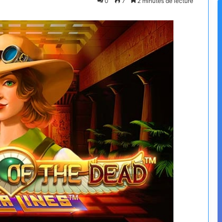
0
7
2 minutes de lecture