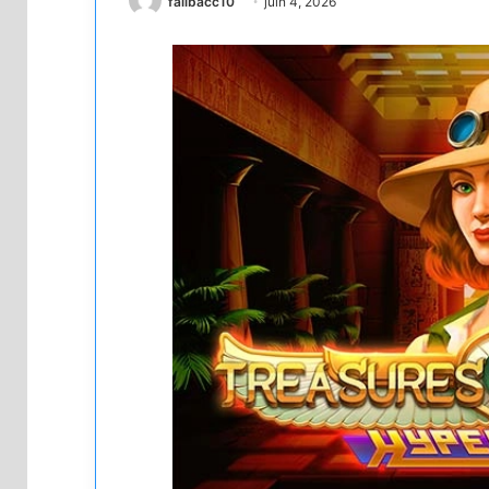
fallbacc10
juin 4, 2026