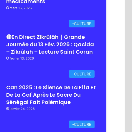
médicaments
mars 16, 2026
-CULTURE
🔴En Direct Zikrûlâh｜Grande
Journée du 13 Fév. 2026 : Qacida
– Zikrûlah – Lecture Saint Coran
février 13, 2026
-CULTURE
Can 2025 : Le Silence De La Fifa Et
De La Caf Après Le Sacre Du
Sénégal Fait Polémique
janvier 24, 2026
-CULTURE