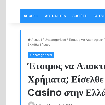
ACCUEIL
ACTUALITES
SOCIÉTÉ
FAITS 
Accueil
/
Uncategorized
/
Έτοιμος να Αποκτήσεις 
Ελλάδα Σήμερα
Uncategorized
Έτοιμος να Αποκτ
Χρήματα; Είσελθ
Casino στην Ελλ