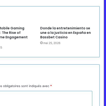
Mobile Gaming
Donde la entretenimiento se
 The Rise of
une a la justicia en España en
ame Engagement
Bassbet Casino
mai 25, 2026
25
s obligatoires sont indiqués avec
*