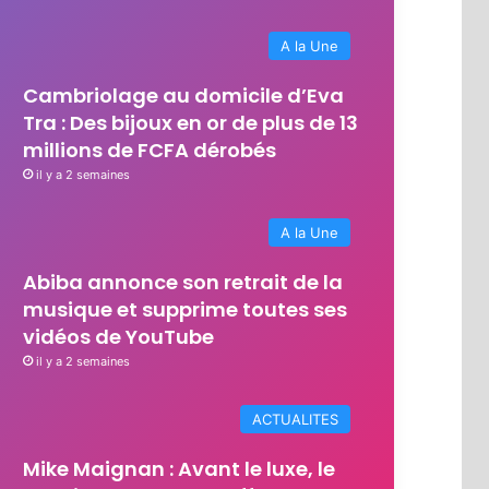
A la Une
Cambriolage au domicile d’Eva
Tra : Des bijoux en or de plus de 13
millions de FCFA dérobés
il y a 2 semaines
A la Une
Abiba annonce son retrait de la
musique et supprime toutes ses
vidéos de YouTube
il y a 2 semaines
ACTUALITES
Mike Maignan : Avant le luxe, le