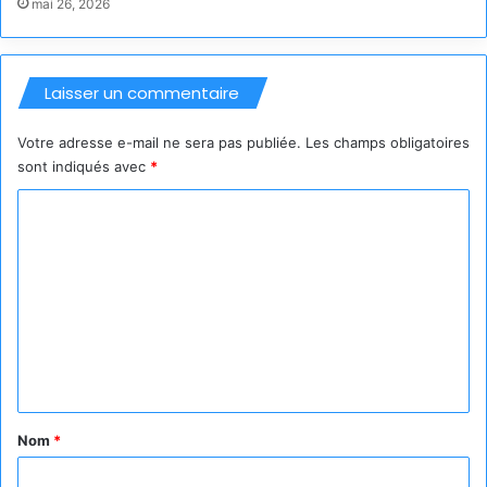
mai 26, 2026
Laisser un commentaire
Votre adresse e-mail ne sera pas publiée.
Les champs obligatoires
sont indiqués avec
*
C
o
m
m
e
n
t
a
Nom
*
i