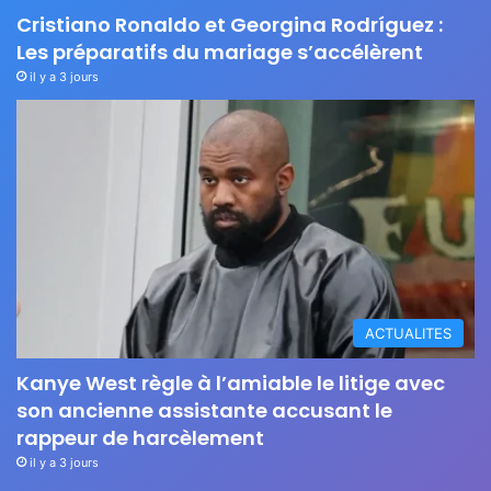
Cristiano Ronaldo et Georgina Rodríguez :
Les préparatifs du mariage s’accélèrent
il y a 3 jours
ACTUALITES
Kanye West règle à l’amiable le litige avec
son ancienne assistante accusant le
rappeur de harcèlement
il y a 3 jours