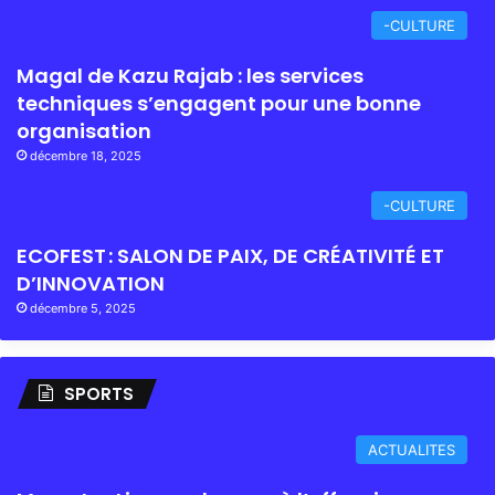
-CULTURE
Magal de Kazu Rajab : les services
techniques s’engagent pour une bonne
organisation
décembre 18, 2025
-CULTURE
ECOFEST : SALON DE PAIX, DE CRÉATIVITÉ ET
D’INNOVATION
décembre 5, 2025
SPORTS
ACTUALITES