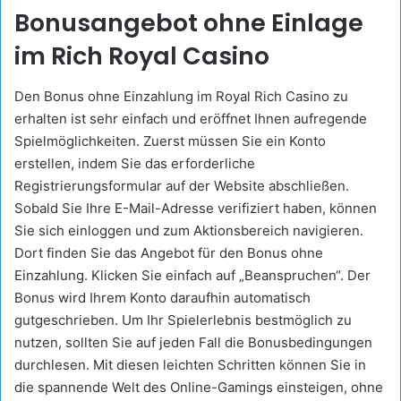
Bonusangebot ohne Einlage
im Rich Royal Casino
Den Bonus ohne Einzahlung im Royal Rich Casino zu
erhalten ist sehr einfach und eröffnet Ihnen aufregende
Spielmöglichkeiten. Zuerst müssen Sie ein Konto
erstellen, indem Sie das erforderliche
Registrierungsformular auf der Website abschließen.
Sobald Sie Ihre E-Mail-Adresse verifiziert haben, können
Sie sich einloggen und zum Aktionsbereich navigieren.
Dort finden Sie das Angebot für den Bonus ohne
Einzahlung. Klicken Sie einfach auf „Beanspruchen“. Der
Bonus wird Ihrem Konto daraufhin automatisch
gutgeschrieben. Um Ihr Spielerlebnis bestmöglich zu
nutzen, sollten Sie auf jeden Fall die Bonusbedingungen
durchlesen. Mit diesen leichten Schritten können Sie in
die spannende Welt des Online-Gamings einsteigen, ohne