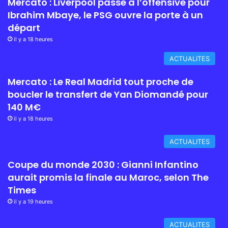
Mercato : Liverpool passe à l’offensive pour
Ibrahim Mbaye, le PSG ouvre la porte à un
départ
il y a 18 heures
ACTUALITES
Mercato : Le Real Madrid tout proche de
boucler le transfert de Yan Diomandé pour
140 M€
il y a 18 heures
ACTUALITES
Coupe du monde 2030 : Gianni Infantino
aurait promis la finale au Maroc, selon The
Times
il y a 19 heures
ACTUALITES