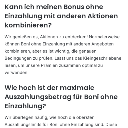
Kann ich meinen Bonus ohne
Einzahlung mit anderen Aktionen
kombinieren?
Wir genießen es, Aktionen zu entdecken! Normalerweise
können Boni ohne Einzahlung mit anderen Angeboten
kombinieren, aber es ist wichtig, die genauen
Bedingungen zu prüfen. Lasst uns das Kleingeschriebene
lesen, um unsere Prämien zusammen optimal zu
verwenden!
Wie hoch ist der maximale
Auszahlungsbetrag für Boni ohne
Einzahlung?
Wir überlegen häufig, wie hoch die obersten
Auszahlungslimits für Boni ohne Einzahlung sind. Diese