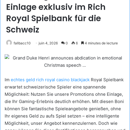
Einlage exklusiv im Rich
Royal Spielbank für die
Schweiz
fallbacc10
juin 4, 2026
0
6
4 minutes de lecture
Im
echtes geld rich royal casino blackjack
Royal Spielbank
erwartet schweizerische Spieler eine spannende
Möglichkeit: Nutzen Sie unsere Promotions ohne Einlage,
die Ihr Gaming-Erlebnis deutlich erhöhen. Mit diesen Boni
können Sie fantastische Spieleangebote genießen, ohne
Ihr eigenes Geld zu aufs Spiel setzen – eine intelligente
Möglichkeit, unser Angebot kennenzulernen. Doch wie