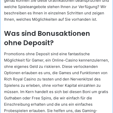
genau können Sie diese Gratifikationen beanspruchen und
welche Spieleangebote stehen Ihnen zur Verfügung? Wir
beschreiben es Ihnen in einzelnen Schritten und zeigen
Ihnen, welches Möglichkeiten auf Sie vorhanden ist.
Was sind Bonusaktionen
ohne Deposit?
Promotions ohne Deposit sind eine fantastische
Möglichkeit für Gamer, ein Online-Casino kennenzulernen,
ohne eigenes Geld zu riskieren. Diese verlockenden
Optionen erlauben es uns, die Games und Funktionen von
Rich Royal Casino zu testen und den Nervenkitzel des
Spielens zu erleben, ohne vorher Kapital einzahlen zu
müssen. Im Kern handelt es sich bei diesen Boni um gratis
Guthaben oder Free Spins, die wir einfach für die
Einschreibung erhalten und die uns ein einfaches
Probespielen erlauben. Sie helfen uns, das Gaming-