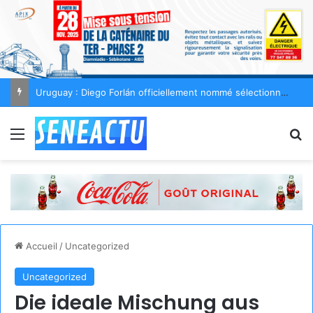
Uruguay : Diego Forlán officiellement nommé sélectionneur de la Celeste
Menu
R
Accueil
/
Uncategorized
Uncategorized
Die ideale Mischung aus