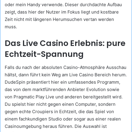
oder mein Handy verwende. Dieser durchdachte Aufbau
zeigt, dass hier der Nutzer im Fokus liegt und kostbare
Zeit nicht mit längeren Herumsuchen vertan werden
muss.
Das Live Casino Erlebnis: pure
Echtzeit-Spannung
Falls du nach der absoluten Casino-Atmosphäre Ausschau
hältst, dann führt kein Weg am Live Casino Bereich herum.
DudeSpin präsentiert hier ein umfassendes Programm,
das von dem marktführenden Anbieter Evolution sowie
von Pragmatic Play Live und anderen bereitgestellt wird.
Du spielst hier nicht gegen einen Computer, sondern
gegen echte Croupiers in Echtzeit, die das Spiel von
einem fachkundigen Studio oder sogar aus einer realen
Casinoumgebung heraus führen. Die Auswahl ist