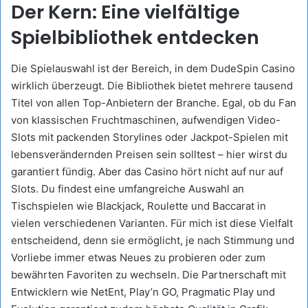
Der Kern: Eine vielfältige
Spielbibliothek entdecken
Die Spielauswahl ist der Bereich, in dem DudeSpin Casino
wirklich überzeugt. Die Bibliothek bietet mehrere tausend
Titel von allen Top-Anbietern der Branche. Egal, ob du Fan
von klassischen Fruchtmaschinen, aufwendigen Video-
Slots mit packenden Storylines oder Jackpot-Spielen mit
lebensverändernden Preisen sein solltest – hier wirst du
garantiert fündig. Aber das Casino hört nicht auf nur auf
Slots. Du findest eine umfangreiche Auswahl an
Tischspielen wie Blackjack, Roulette und Baccarat in
vielen verschiedenen Varianten. Für mich ist diese Vielfalt
entscheidend, denn sie ermöglicht, je nach Stimmung und
Vorliebe immer etwas Neues zu probieren oder zum
bewährten Favoriten zu wechseln. Die Partnerschaft mit
Entwicklern wie NetEnt, Play’n GO, Pragmatic Play und