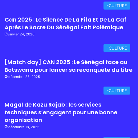
-CULTURE
Can 2025 : Le Silence De La Fifa Et De La Caf
Après Le Sacre Du Sénégal Fait Polémique
janvier 24, 2026
-CULTURE
[Match day] CAN 2025 : Le Sénégal face au
Botswana pour lancer sa reconquête du titre
décembre 23, 2025
-CULTURE
Magal de Kazu Rajab : les services
techniques s’engagent pour une bonne
organisation
décembre 18, 2025