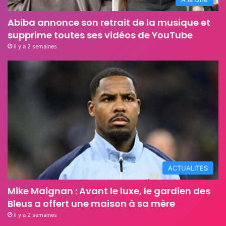
Abiba annonce son retrait de la musique et
supprime toutes ses vidéos de YouTube
il y a 2 semaines
ACTUALITES
Mike Maignan : Avant le luxe, le gardien des
Bleus a offert une maison à sa mère
il y a 2 semaines