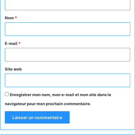
t
a
Nom
*
i
r
e
E-mail
*
*
Site web
Enregistrer mon nom, mon e-mail et mon site dans le
navigateur pour mon prochain commentaire.