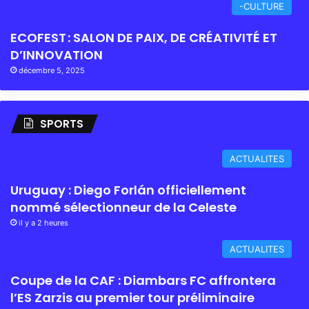
-CULTURE
ECOFEST : SALON DE PAIX, DE CRÉATIVITÉ ET
D’INNOVATION
décembre 5, 2025
SPORTS
ACTUALITES
Uruguay : Diego Forlán officiellement
nommé sélectionneur de la Celeste
il y a 2 heures
ACTUALITES
Coupe de la CAF : Diambars FC affrontera
l’ES Zarzis au premier tour préliminaire