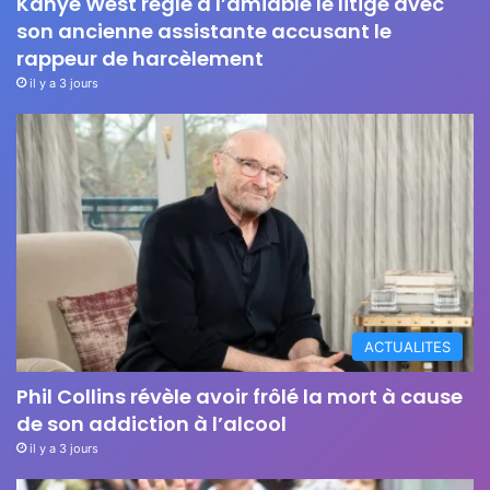
Kanye West règle à l’amiable le litige avec
son ancienne assistante accusant le
rappeur de harcèlement
il y a 3 jours
ACTUALITES
Phil Collins révèle avoir frôlé la mort à cause
de son addiction à l’alcool
il y a 3 jours