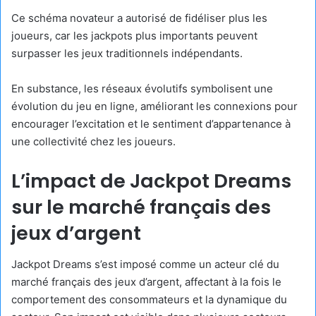
Ce schéma novateur a autorisé de fidéliser plus les
joueurs, car les jackpots plus importants peuvent
surpasser les jeux traditionnels indépendants.
En substance, les réseaux évolutifs symbolisent une
évolution du jeu en ligne, améliorant les connexions pour
encourager l’excitation et le sentiment d’appartenance à
une collectivité chez les joueurs.
L’impact de Jackpot Dreams
sur le marché français des
jeux d’argent
Jackpot Dreams s’est imposé comme un acteur clé du
marché français des jeux d’argent, affectant à la fois le
comportement des consommateurs et la dynamique du