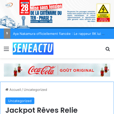
Triste nouvelle : Le journaliste de la TFM Djiby Dièye est décédé
Menu
R
Accueil
/
Uncategorized
Uncategorized
Jackpot Rêves Relie