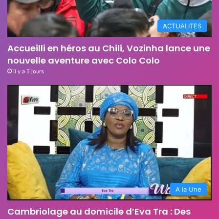
ACTUALITES
Accueilli en héros au Chili, Vozinha lance une
nouvelle aventure avec Colo Colo
il y a 5 jours
A la Une
Cambriolage au domicile d’Eva Tra : Des