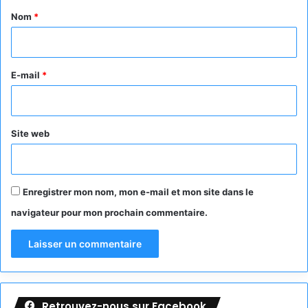
a
Nom
*
i
r
e
E-mail
*
*
Site web
Enregistrer mon nom, mon e-mail et mon site dans le
navigateur pour mon prochain commentaire.
Retrouvez-nous sur Facebook