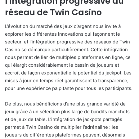
l’intégration progressive au
réseau de Twin Casino
L’évolution du marché des jeux d’argent nous invite à
explorer les différentes innovations qui façonnent le
secteur, et l’intégration progressive des réseaux de Twin
Casino se démarque particulièrement. Cette intégration
nous permet de lier de multiples plateformes en ligne, ce
qui élargit considérablement le bassin de joueurs et
accroît de façon exponentielle le potentiel du jackpot. Les
mises à jour en temps réel garantissent la transparence,
pour une expérience palpitante pour tous les participants.
De plus, nous bénéficions d’une plus grande variété de
jeux grâce à un sélection plus large de bandits manchots
et de jeux de table. L’intégration de jackpots partagés
permet à Twin Casino de multiplier l’adrénaline : les
joueurs de différentes plateformes peuvent désormais