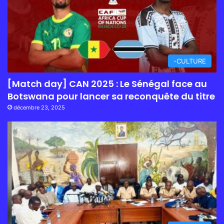
-CULTURE
[Match day] CAN 2025 : Le Sénégal face au
Botswana pour lancer sa reconquête du titre
décembre 23, 2025