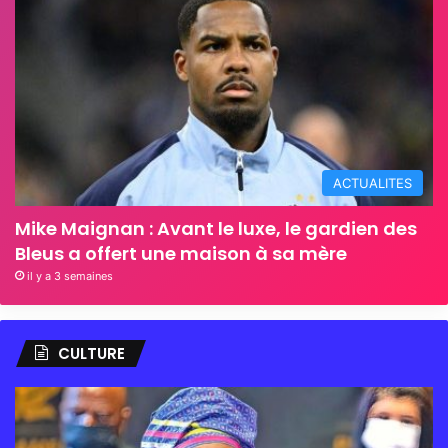
ACTUALITES
Mike Maignan : Avant le luxe, le gardien des
Bleus a offert une maison à sa mère
il y a 3 semaines
CULTURE