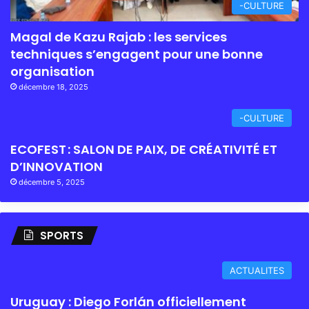
-CULTURE
Magal de Kazu Rajab : les services
techniques s’engagent pour une bonne
organisation
décembre 18, 2025
-CULTURE
ECOFEST : SALON DE PAIX, DE CRÉATIVITÉ ET
D’INNOVATION
décembre 5, 2025
SPORTS
ACTUALITES
Uruguay : Diego Forlán officiellement