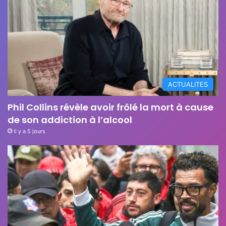
ACTUALITES
Phil Collins révèle avoir frôlé la mort à cause
de son addiction à l’alcool
il y a 5 jours