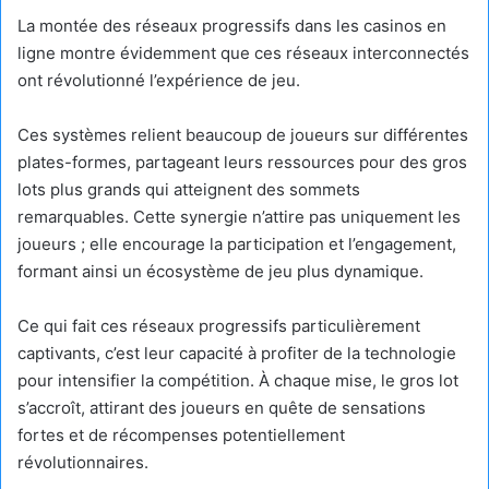
La montée des réseaux progressifs dans les casinos en
ligne montre évidemment que ces réseaux interconnectés
ont révolutionné l’expérience de jeu.
Ces systèmes relient beaucoup de joueurs sur différentes
plates-formes, partageant leurs ressources pour des gros
lots plus grands qui atteignent des sommets
remarquables. Cette synergie n’attire pas uniquement les
joueurs ; elle encourage la participation et l’engagement,
formant ainsi un écosystème de jeu plus dynamique.
Ce qui fait ces réseaux progressifs particulièrement
captivants, c’est leur capacité à profiter de la technologie
pour intensifier la compétition. À chaque mise, le gros lot
s’accroît, attirant des joueurs en quête de sensations
fortes et de récompenses potentiellement
révolutionnaires.