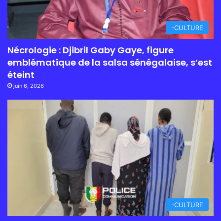
-CULTURE
Nécrologie : Djibril Gaby Gaye, figure
emblématique de la salsa sénégalaise, s’est
éteint
juin 6, 2026
-CULTURE