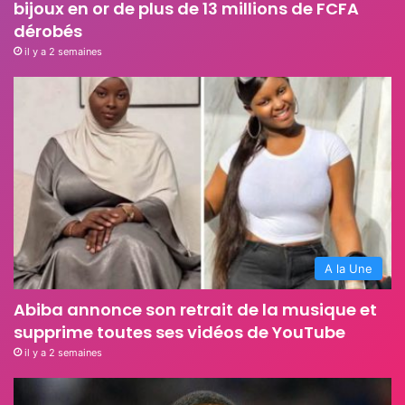
bijoux en or de plus de 13 millions de FCFA
dérobés
il y a 2 semaines
A la Une
Abiba annonce son retrait de la musique et
supprime toutes ses vidéos de YouTube
il y a 2 semaines