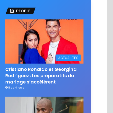
PEOPLE
ACTUALITES
Cristiano Ronaldo et Georgina
Rodríguez : Les préparatifs du
mariage s’accélèrent
il y a 4 jours