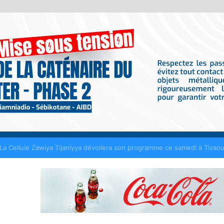
 milliards FCFA : Khadim Bâ obtient une liberté provisoire