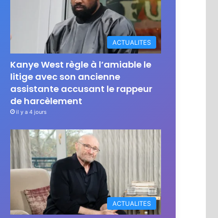
ACTUALITES
Kanye West règle à l’amiable le
litige avec son ancienne
assistante accusant le rappeur
de harcèlement
il y a 4 jours
ACTUALITES