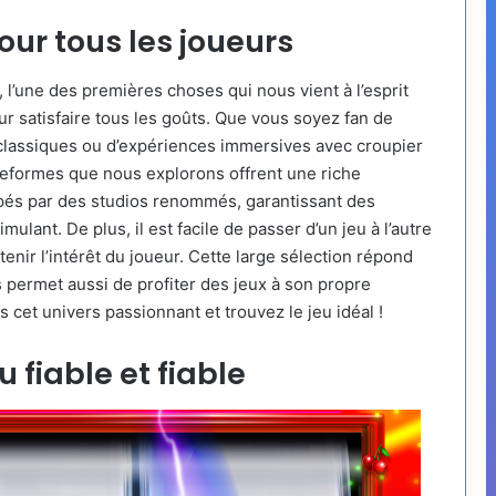
ur tous les joueurs
l’une des premières choses qui nous vient à l’esprit
our satisfaire tous les goûts. Que vous soyez fan de
 classiques ou d’expériences immersives avec croupier
lateformes que nous explorons offrent une riche
ppés par des studios renommés, garantissant des
lant. De plus, il est facile de passer d’un jeu à l’autre
enir l’intérêt du joueur. Cette large sélection répond
 permet aussi de profiter des jeux à son propre
 cet univers passionnant et trouvez le jeu idéal !
 fiable et fiable