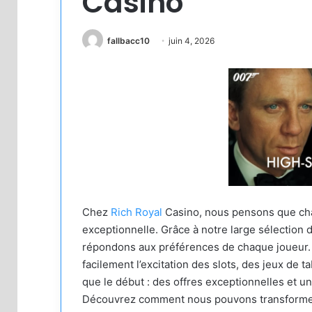
Casino
fallbacc10
juin 4, 2026
Chez
Rich Royal
Casino, nous pensons que cha
exceptionnelle. Grâce à notre large sélection
répondons aux préférences de chaque joueur. 
facilement l’excitation des slots, des jeux de t
que le début : des offres exceptionnelles et u
Découvrez comment nous pouvons transformer 