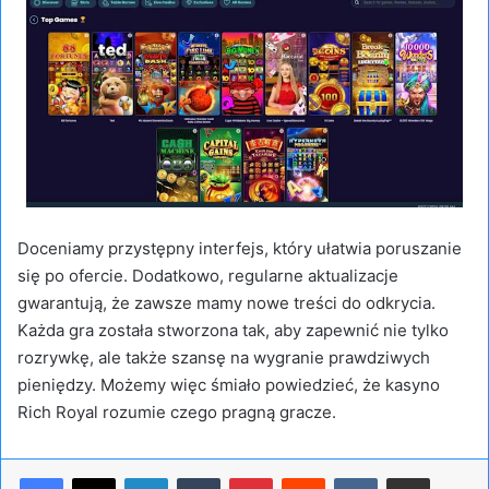
Doceniamy przystępny interfejs, który ułatwia poruszanie
się po ofercie. Dodatkowo, regularne aktualizacje
gwarantują, że zawsze mamy nowe treści do odkrycia.
Każda gra została stworzona tak, aby zapewnić nie tylko
rozrywkę, ale także szansę na wygranie prawdziwych
pieniędzy. Możemy więc śmiało powiedzieć, że kasyno
Rich Royal rozumie czego pragną gracze.
Linkedin
Tumblr
Pinterest
Reddit
VKontakte
Partager par email