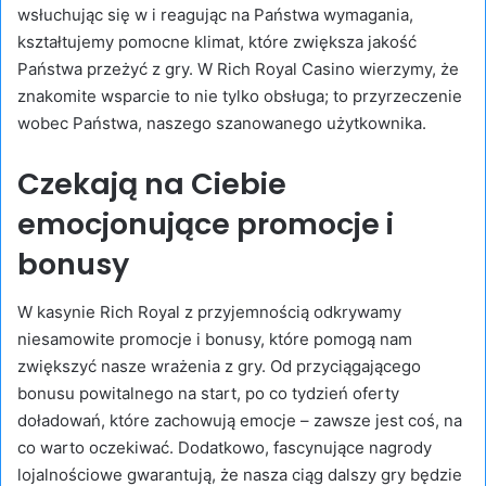
wsłuchując się w i reagując na Państwa wymagania,
kształtujemy pomocne klimat, które zwiększa jakość
Państwa przeżyć z gry. W Rich Royal Casino wierzymy, że
znakomite wsparcie to nie tylko obsługa; to przyrzeczenie
wobec Państwa, naszego szanowanego użytkownika.
Czekają na Ciebie
emocjonujące promocje i
bonusy
W kasynie Rich Royal z przyjemnością odkrywamy
niesamowite promocje i bonusy, które pomogą nam
zwiększyć nasze wrażenia z gry. Od przyciągającego
bonusu powitalnego na start, po co tydzień oferty
doładowań, które zachowują emocje – zawsze jest coś, na
co warto oczekiwać. Dodatkowo, fascynujące nagrody
lojalnościowe gwarantują, że nasza ciąg dalszy gry będzie