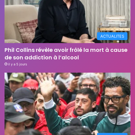
ACTUALITES
Phil Collins révèle avoir frôlé la mort à cause
de son addiction à l’alcool
il y a 5 jours