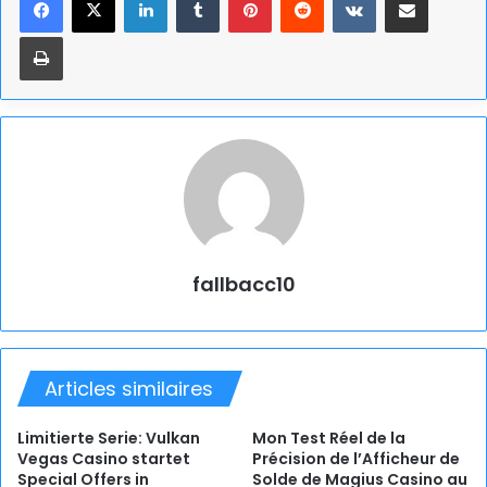
Imprimer
fallbacc10
Articles similaires
Limitierte Serie: Vulkan
Mon Test Réel de la
Vegas Casino startet
Précision de l’Afficheur de
Special Offers in
Solde de Magius Casino au