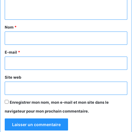
n
t
a
Nom
*
i
r
e
E-mail
*
*
Site web
Enregistrer mon nom, mon e-mail et mon site dans le
navigateur pour mon prochain commentaire.