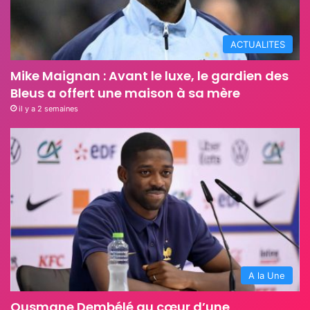
ACTUALITES
Mike Maignan : Avant le luxe, le gardien des
Bleus a offert une maison à sa mère
il y a 2 semaines
A la Une
Ousmane Dembélé au cœur d’une