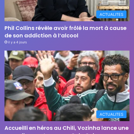
ACTUALITES
Phil Collins révèle avoir frôlé la mort à cause
de son addiction à l’alcool
il y a 4 jours
ACTUALITES
Accueilli en héros au Chili, Vozinha lance une