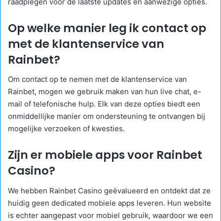
raadplegen voor de laatste updates en aanwezige opties.
Op welke manier leg ik contact op
met de klantenservice van
Rainbet?
Om contact op te nemen met de klantenservice van
Rainbet, mogen we gebruik maken van hun live chat, e-
mail of telefonische hulp. Elk van deze opties biedt een
onmiddellijke manier om ondersteuning te ontvangen bij
mogelijke verzoeken of kwesties.
Zijn er mobiele apps voor Rainbet
Casino?
We hebben Rainbet Casino geëvalueerd en ontdekt dat ze
huidig geen dedicated mobiele apps leveren. Hun website
is echter aangepast voor mobiel gebruik, waardoor we een