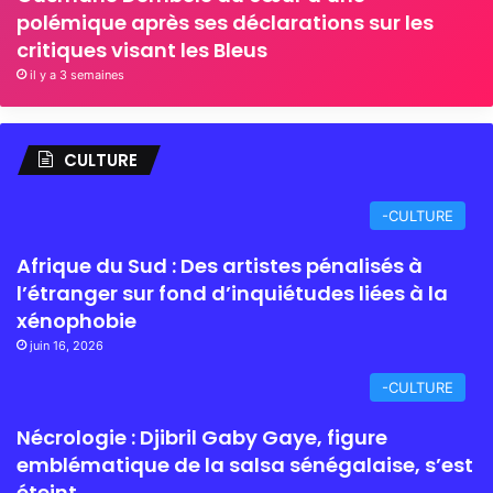
polémique après ses déclarations sur les
critiques visant les Bleus
il y a 3 semaines
CULTURE
-CULTURE
Afrique du Sud : Des artistes pénalisés à
l’étranger sur fond d’inquiétudes liées à la
xénophobie
juin 16, 2026
-CULTURE
Nécrologie : Djibril Gaby Gaye, figure
emblématique de la salsa sénégalaise, s’est
éteint