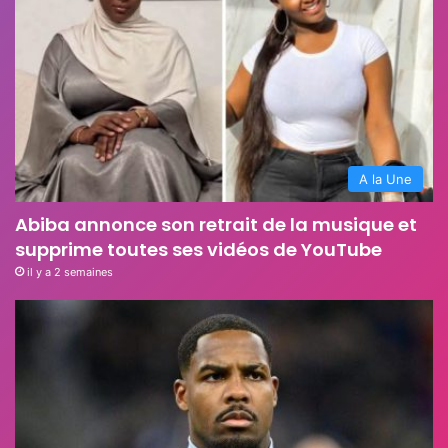
A la Une
Abiba annonce son retrait de la musique et
supprime toutes ses vidéos de YouTube
il y a 2 semaines