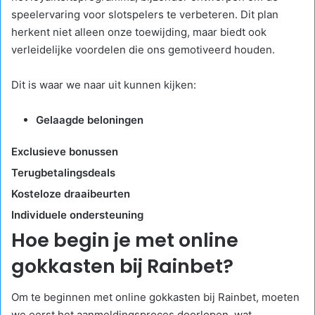
speelervaring voor slotspelers te verbeteren. Dit plan
herkent niet alleen onze toewijding, maar biedt ook
verleidelijke voordelen die ons gemotiveerd houden.
Dit is waar we naar uit kunnen kijken:
Gelaagde beloningen
Exclusieve bonussen
Terugbetalingsdeals
Kosteloze draaibeurten
Individuele ondersteuning
Hoe begin je met online
gokkasten bij Rainbet?
Om te beginnen met online gokkasten bij Rainbet, moeten
we eerst het aanmeldingsproces doorlopen, wat