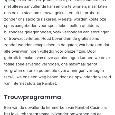
niet alleen aanvullende kansen om te winnen, maar laten
ons ook in staat om nieuwe gokkasten uit te proberen
zonder ons saldo te riskeren. Meestal worden kosteloze
spins aangeboden voor specifieke spellen of tijdens
bijzondere gelegenheden, vaak verbonden aan stortingen
of trouwactiviteiten. Houd bovendien de gratis spins
zonder weddenschapseisen in de gaten, wat betekent dat
alle overwinningen volledig voor onszelf zijn. Door
gebruik te maken van deze aanbiedingen kunnen we onze
totale speelervaring verhogen, ons maximaal genot
vergroten en onze potentiële overwinningen verhogen
terwijl we ons een weg banen door de opwindende wereld
van internet slots bij Rainbet.
Trouwprogramma
Een van de opvallende kenmerken van Rainbet Casino is
het loyaliteitsprogramma, bijzonder ontworpen om de