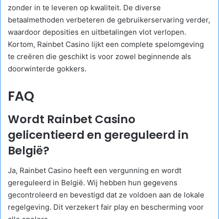
zonder in te leveren op kwaliteit. De diverse
betaalmethoden verbeteren de gebruikerservaring verder,
waardoor deposities en uitbetalingen vlot verlopen.
Kortom, Rainbet Casino lijkt een complete spelomgeving
te creëren die geschikt is voor zowel beginnende als
doorwinterde gokkers.
FAQ
Wordt Rainbet Casino
gelicentieerd en gereguleerd in
België?
Ja, Rainbet Casino heeft een vergunning en wordt
gereguleerd in België. Wij hebben hun gegevens
gecontroleerd en bevestigd dat ze voldoen aan de lokale
regelgeving. Dit verzekert fair play en bescherming voor