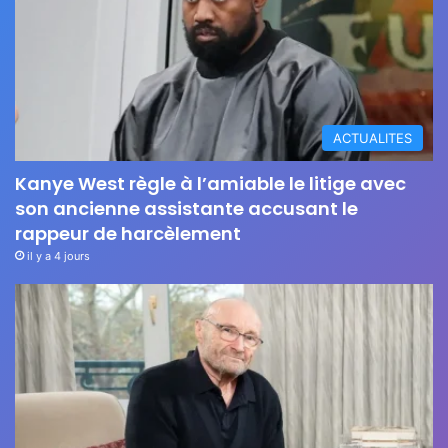
ACTUALITES
Kanye West règle à l’amiable le litige avec
son ancienne assistante accusant le
rappeur de harcèlement
il y a 4 jours