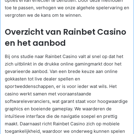
opties ervan effectief te benutten. Door deze methoden
toe te passen, verhogen we onze algehele spelervaring en
vergroten we de kans om te winnen.
Overzicht van Rainbet Casino
en het aanbod
Bij ons studie naar Rainbet Casino valt al snel op dat het
zich uitblinkt in de drukke online gamingmarkt door het
gevarieerde aanbod. Van een brede keuze aan online
gokkasten tot live dealer spellen en
sportweddenschappen, er is voor ieder wat wils. Het
casino werkt samen met vooraanstaande
softwareleveranciers, wat garant staat voor hoogwaardige
graphics en boeiende gameplay. We waarderen de
intuïtieve interface die de navigatie soepel en prettig
maakt. Daarnaast richt Rainbet Casino zich op mobiele
toegankelijkheid, waardoor we onderweg kunnen spelen