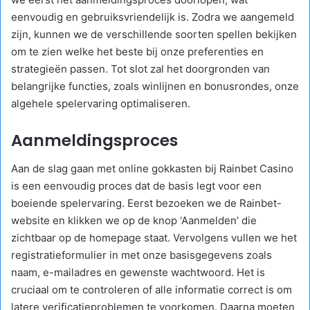
eenvoudig en gebruiksvriendelijk is. Zodra we aangemeld
zijn, kunnen we de verschillende soorten spellen bekijken
om te zien welke het beste bij onze preferenties en
strategieën passen. Tot slot zal het doorgronden van
belangrijke functies, zoals winlijnen en bonusrondes, onze
algehele spelervaring optimaliseren.
Aanmeldingsproces
Aan de slag gaan met online gokkasten bij Rainbet Casino
is een eenvoudig proces dat de basis legt voor een
boeiende spelervaring. Eerst bezoeken we de Rainbet-
website en klikken we op de knop ‘Aanmelden’ die
zichtbaar op de homepage staat. Vervolgens vullen we het
registratieformulier in met onze basisgegevens zoals
naam, e-mailadres en gewenste wachtwoord. Het is
cruciaal om te controleren of alle informatie correct is om
latere verificatieproblemen te voorkomen. Daarna moeten