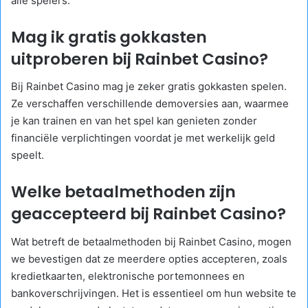
alle spelers.
Mag ik gratis gokkasten
uitproberen bij Rainbet Casino?
Bij Rainbet Casino mag je zeker gratis gokkasten spelen.
Ze verschaffen verschillende demoversies aan, waarmee
je kan trainen en van het spel kan genieten zonder
financiële verplichtingen voordat je met werkelijk geld
speelt.
Welke betaalmethoden zijn
geaccepteerd bij Rainbet Casino?
Wat betreft de betaalmethoden bij Rainbet Casino, mogen
we bevestigen dat ze meerdere opties accepteren, zoals
kredietkaarten, elektronische portemonnees en
bankoverschrijvingen. Het is essentieel om hun website te