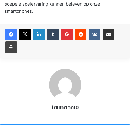
soepele spelervaring kunnen beleven op onze
smartphones.
Linkedin
Tumblr
Pinterest
Reddit
VKontakte
Partager par email
Imprimer
fallbacc10