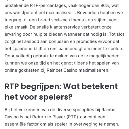
uitstekende RTP-percentages, vaak hoger dan 96%, wat
ons winstpotentieel maximaliseert. Bovendien hebben we
toegang tot een breed scala aan thema’s en stijlen, voor
elke smaak. De snelle klantenservice verbetert onze
ervaring door hulp te bieden wanneer dat nodig is. Tot slot
zorgt het aanbod aan bonussen en promoties ervoor dat
het spannend blijft en ons aanmoedigt om meer te spelen.
Door volledig gebruik te maken van deze mogelijkheden
kunnen we onze tijd en het genot tijdens het spelen van
online gokkasten bij Rainbet Casino maximaliseren.
RTP begrijpen: Wat betekent
het voor spelers?
Bij het verkennen van de diverse spelopties bij Rainbet
Casino is het Return to Player (RTP)-concept een
essentiële factor om als speler in overweging te nemen.