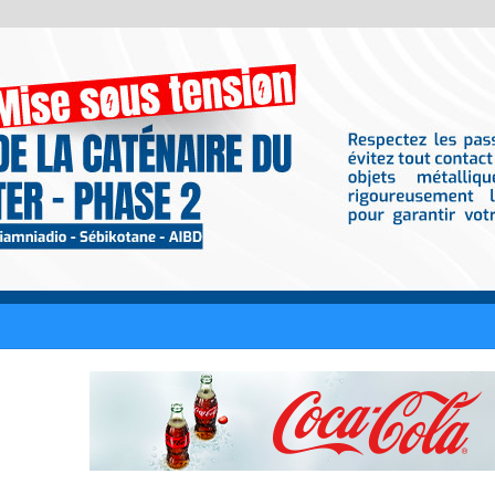
8 2026 : Les Lionceaux du Sénégal se qualifient pour les quarts de fina