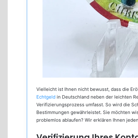
Vielleicht ist Ihnen nicht bewusst, dass die E
Echtgeld
in Deutschland neben der leichten Re
Verifizierungsprozess umfasst. So wird die Sc
Bestimmungen gewährleistet. Sie möchten wiss
problemlos ablaufen? Wir erklären Ihnen jeden
Verifizierung Ihres Kont