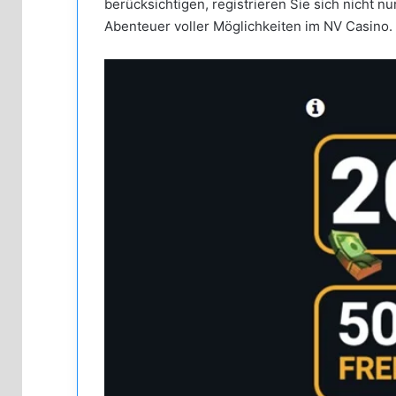
berücksichtigen, registrieren Sie sich nicht 
Abenteuer voller Möglichkeiten im NV Casino.