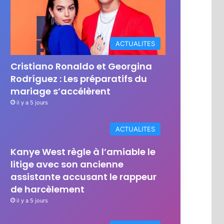
ACTUALITES
Cristiano Ronaldo et Georgina
Rodríguez : Les préparatifs du
mariage s’accélèrent
il y a 5 jours
ACTUALITES
Kanye West règle à l’amiable le
litige avec son ancienne
assistante accusant le rappeur
de harcèlement
il y a 5 jours