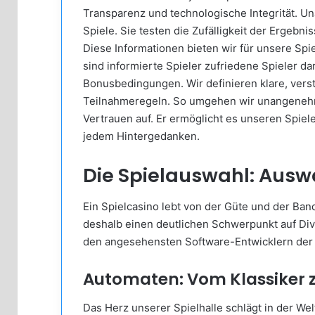
Transparenz und technologische Integrität. U
Spiele. Sie testen die Zufälligkeit der Ergebn
Diese Informationen bieten wir für unsere Spi
sind informierte Spieler zufriedene Spieler da
Bonusbedingungen. Wir definieren klare, ver
Teilnahmeregeln. So umgehen wir unangenehm
Vertrauen auf. Er ermöglicht es unseren Spieler
jedem Hintergedanken.
Die Spielauswahl: Auswa
Ein Spielcasino lebt von der Güte und der Band
deshalb einen deutlichen Schwerpunkt auf Dive
den angesehensten Software-Entwicklern de
Automaten: Vom Klassiker
Das Herz unserer Spielhalle schlägt in der Wel