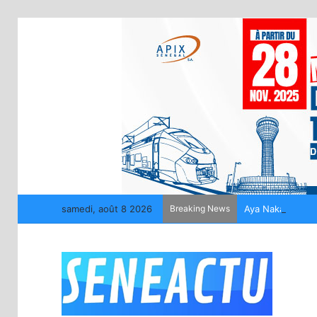
samedi, août 8 2026
Breaking News
Aya Nakamura off