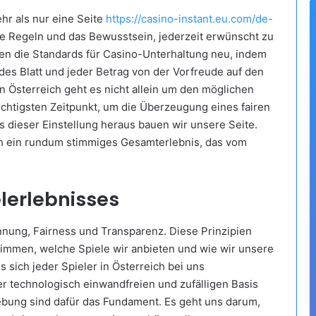
ehr als nur eine Seite
https://casino-instant.eu.com/de-
aire Regeln und das Bewusstsein, jederzeit erwünscht zu
egen die Standards für Casino-Unterhaltung neu, indem
edes Blatt und jeder Betrag von der Vorfreude auf den
n Österreich geht es nicht allein um den möglichen
ichtigsten Zeitpunkt, um die Überzeugung eines fairen
s dieser Einstellung heraus bauen wir unsere Seite.
rch ein rundum stimmiges Gesamterlebnis, das vom
elerlebnisses
annung, Fairness und Transparenz. Diese Prinzipien
immen, welche Spiele wir anbieten und wie wir unsere
sich jeder Spieler in Österreich bei uns
r technologisch einwandfreien und zufälligen Basis
ebung sind dafür das Fundament. Es geht uns darum,