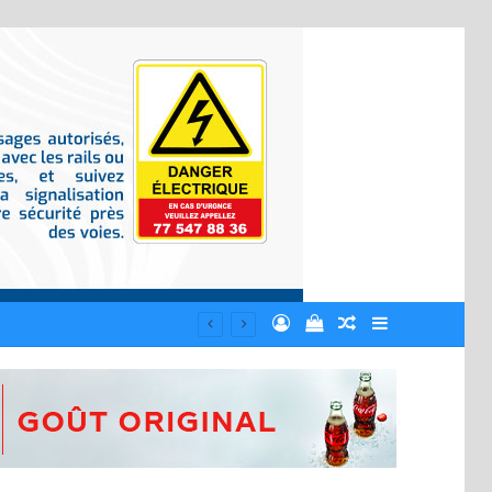
Connexion
Voir votre panier
Article Aléatoire
Sidebar (barr