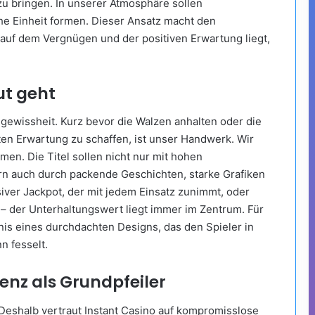
zu bringen. In unserer Atmosphäre sollen
he Einheit formen. Dieser Ansatz macht den
 auf dem Vergnügen und der positiven Erwartung liegt,
ut geht
ngewissheit. Kurz bevor die Walzen anhalten oder die
ten Erwartung zu schaffen, ist unser Handwerk. Wir
men. Die Titel sollen nicht nur mit hohen
n auch durch packende Geschichten, starke Grafiken
iver Jackpot, der mit jedem Einsatz zunimmt, oder
 – der Unterhaltungswert liegt immer im Zentrum. Für
bnis eines durchdachten Designs, das den Spieler in
n fesselt.
enz als Grundpfeiler
. Deshalb vertraut Instant Casino auf kompromisslose