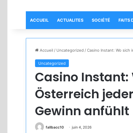
ACCUEIL
ACTUALITES
SOCIÉTÉ
FAITS 
Accueil
/
Uncategorized
/
Casino Instant: Wo sich 
Uncategorized
Casino Instant: 
Österreich jeder
Gewinn anfühlt
fallbacc10
juin 4, 2026