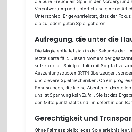
die pure Freude am Spiel in den Vordergrund 
Verantwortung und Unterhaltung eine natürlic
Unterschied. Er gewährleistet, dass der Fokus
die zu jedem guten Spiel gehören.
Aufregung, die unter die Ha
Die Magie entfaltet sich in der Sekunde der U
letzte Karte fällt. Diesen Moment der gespann
setzen unser Spielportfolio mit Sorgfalt zusam
Auszahlungsquoten (RTP) überzeugen, sonder
und clevere Spielmechaniken. Ob ein progress
Bonusrunden, die kleine Abenteuer darstellen
uns ist Spannung kein Zufall. Sie ist das Erge
den Mittelpunkt stellt und ihn sofort in den Ban
Gerechtigkeit und Transpar
Ohne Fairness bleibt jedes Spielerlebnis leer