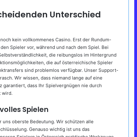
cheidenden Unterschied
t noch kein vollkommenes Casino. Erst der Rundum-
 den Spieler vor, während und nach dem Spiel. Bei
Selbstverständlichkeit, die reibungslos im Hintergrund
ktionsmöglichkeiten, die auf österreichische Spieler
nktransfers sind problemlos verfügbar. Unser Support-
 rasch. Wir wissen, dass niemand lange auf eine
 garantiert, dass Ihr Spielvergnügen nie durch
 wird.
olles Spielen
ür uns oberste Bedeutung. Wir schützen alle
hlüsselung. Genauso wichtig ist uns das
unseren Spielern in Österreich praktische Werkzeuge