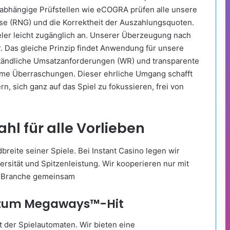
nabhängige Prüfstellen wie eCOGRA prüfen alle unsere
isse (RNG) und die Korrektheit der Auszahlungsquoten.
eler leicht zugänglich an. Unserer Überzeugung nach
r. Das gleiche Prinzip findet Anwendung für unsere
ständliche Umsatzanforderungen (WR) und transparente
e Überraschungen. Dieser ehrliche Umgang schafft
n, sich ganz auf das Spiel zu fokussieren, frei von
hl für alle Vorlieben
breite seiner Spiele. Bei Instant Casino legen wir
rsität und Spitzenleistung. Wir kooperieren nur mit
r Branche gemeinsam
 zum Megaways™-Hit
t der Spielautomaten. Wir bieten eine