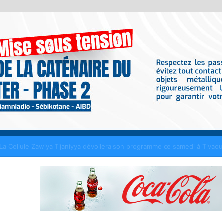
 milliards FCFA : Khadim Bâ obtient une liberté provisoire