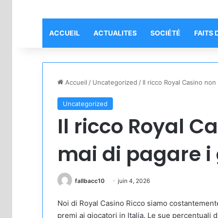
ACCUEIL
ACTUALITES
SOCIÉTÉ
FAITS 
Accueil
/
Uncategorized
/
Il ricco Royal Casino non 
Uncategorized
Il ricco Royal 
mai di pagare i 
fallbacc10
juin 4, 2026
Noi di Royal Casino Ricco siamo costantemente c
premi ai giocatori in Italia. Le sue percentual