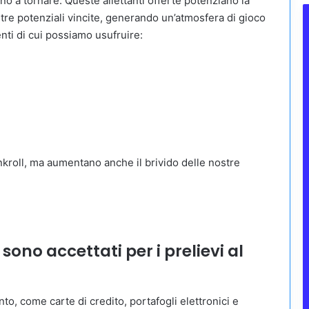
o a tornare. Queste allettanti offerte potenziano la
re potenziali vincite, generando un’atmosfera di gioco
nti di cui possiamo usufruire:
kroll, ma aumentano anche il brivido delle nostre
no accettati per i prelievi al
o, come carte di credito, portafogli elettronici e