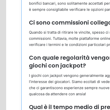
bonifici bancari, sono solitamente accettati pe
è sempre consigliabile verificare le opzioni part
Ci sono commissioni collegat
Quando si tratta di ritirare le vincite, spesso 
commissioni. Tuttavia, molte piattaforme online
verificare i termini e le condizioni particolari 
Con quale regolarità vengon
giochi con jackpot?
I giochi con jackpot vengono generalmente ag
l’interesse dei giocatori. Siamo eccitati di ve
che ci garantiscono esperienze sempre nuove e
qualcosa da attendere con ansia!
Qual è il tempo medio di prel