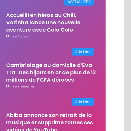
ACTUALITES
Accueilli en héros au Chili,
Vozinha lance une nouvelle
aventure avec Colo Colo
il y a 4 jours
A la Une
Cambriolage au domicile d’Eva
Tra : Des bijoux en or de plus de 13
millions de FCFA dérobés
il y a 2 semaines
A la Une
Abiba annonce son retrait de la
musique et supprime toutes ses
vidéos de YouTube