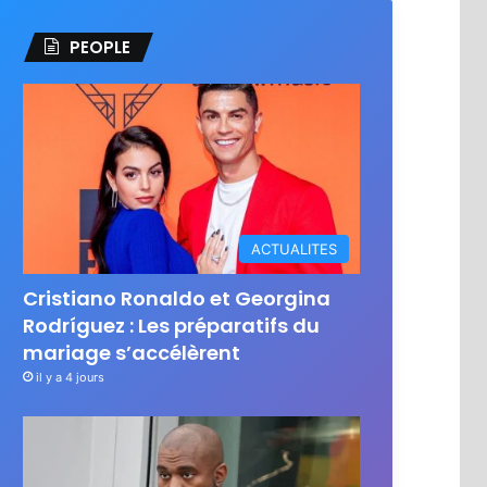
PEOPLE
ACTUALITES
Cristiano Ronaldo et Georgina
Rodríguez : Les préparatifs du
mariage s’accélèrent
il y a 4 jours