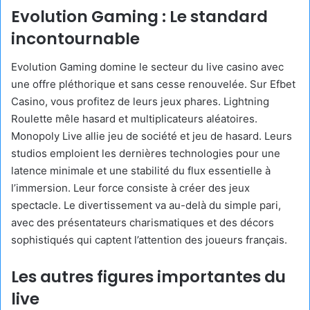
Evolution Gaming : Le standard
incontournable
Evolution Gaming domine le secteur du live casino avec
une offre pléthorique et sans cesse renouvelée. Sur Efbet
Casino, vous profitez de leurs jeux phares. Lightning
Roulette mêle hasard et multiplicateurs aléatoires.
Monopoly Live allie jeu de société et jeu de hasard. Leurs
studios emploient les dernières technologies pour une
latence minimale et une stabilité du flux essentielle à
l’immersion. Leur force consiste à créer des jeux
spectacle. Le divertissement va au-delà du simple pari,
avec des présentateurs charismatiques et des décors
sophistiqués qui captent l’attention des joueurs français.
Les autres figures importantes du
live