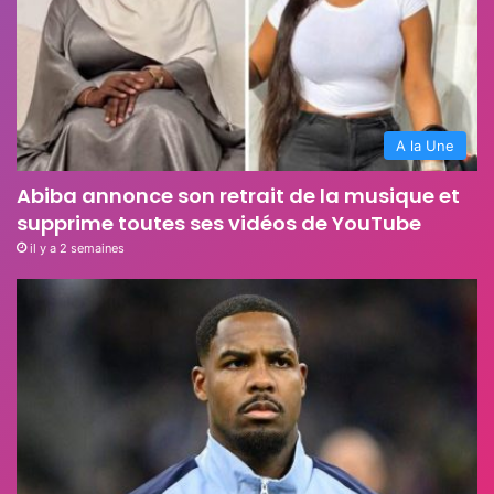
A la Une
Abiba annonce son retrait de la musique et
supprime toutes ses vidéos de YouTube
il y a 2 semaines