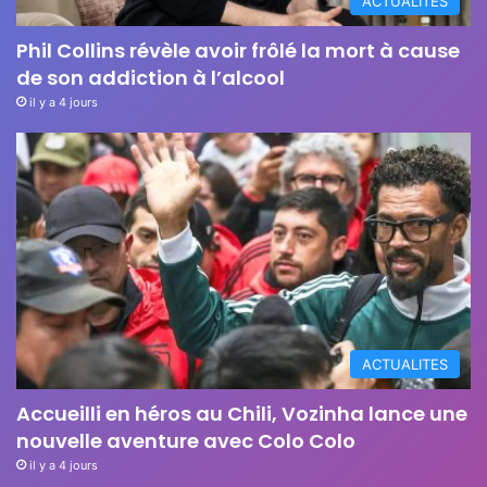
ACTUALITES
Phil Collins révèle avoir frôlé la mort à cause
de son addiction à l’alcool
il y a 4 jours
ACTUALITES
Accueilli en héros au Chili, Vozinha lance une
nouvelle aventure avec Colo Colo
il y a 4 jours