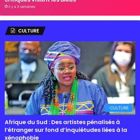
il y a 3 semaines
CULTURE
-CULTURE
Afrique du Sud : Des artistes pénalisés à
l’étranger sur fond d’inquiétudes liées à la
xénophobie