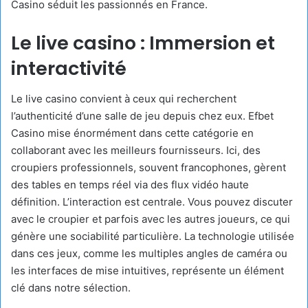
Casino séduit les passionnés en France.
Le live casino : Immersion et
interactivité
Le live casino convient à ceux qui recherchent
l’authenticité d’une salle de jeu depuis chez eux. Efbet
Casino mise énormément dans cette catégorie en
collaborant avec les meilleurs fournisseurs. Ici, des
croupiers professionnels, souvent francophones, gèrent
des tables en temps réel via des flux vidéo haute
définition. L’interaction est centrale. Vous pouvez discuter
avec le croupier et parfois avec les autres joueurs, ce qui
génère une sociabilité particulière. La technologie utilisée
dans ces jeux, comme les multiples angles de caméra ou
les interfaces de mise intuitives, représente un élément
clé dans notre sélection.