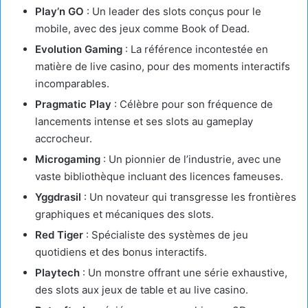
Play’n GO
: Un leader des slots conçus pour le
mobile, avec des jeux comme Book of Dead.
Evolution Gaming
: La référence incontestée en
matière de live casino, pour des moments interactifs
incomparables.
Pragmatic Play
: Célèbre pour son fréquence de
lancements intense et ses slots au gameplay
accrocheur.
Microgaming
: Un pionnier de l’industrie, avec une
vaste bibliothèque incluant des licences fameuses.
Yggdrasil
: Un novateur qui transgresse les frontières
graphiques et mécaniques des slots.
Red Tiger
: Spécialiste des systèmes de jeu
quotidiens et des bonus interactifs.
Playtech
: Un monstre offrant une série exhaustive,
des slots aux jeux de table et au live casino.