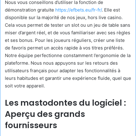
Nous vous conseillons d’utiliser la fonction de
démonstration gratuite
https://efbets.eu/fr-fr/
. Elle est
disponible sur la majorité de nos jeux, hors live casino.
Cela vous permet de tester un slot ou un jeu de table sans
miser d’argent réel, et de vous familiariser avec ses règles
et ses bonus. Pour les joueurs réguliers, créer une liste
de favoris permet un accès rapide à vos titres préférés.
Notre équipe perfectionne constamment l’ergonomie de la
plateforme. Nous nous appuyons sur les retours des
utilisateurs français pour adapter les fonctionnalités à
leurs habitudes et garantir une expérience fluide, quel que
soit votre appareil.
Les mastodontes du logiciel :
Aperçu des grands
fournisseurs