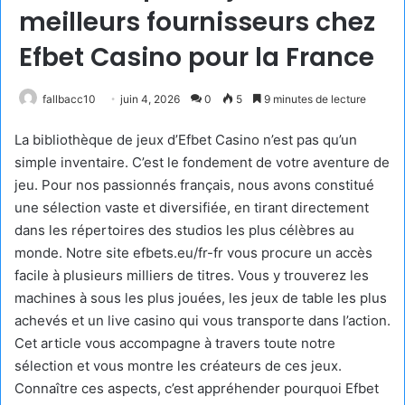
meilleurs fournisseurs chez
Efbet Casino pour la France
fallbacc10
juin 4, 2026
0
5
9 minutes de lecture
La bibliothèque de jeux d’Efbet Casino n’est pas qu’un
simple inventaire. C’est le fondement de votre aventure de
jeu. Pour nos passionnés français, nous avons constitué
une sélection vaste et diversifiée, en tirant directement
dans les répertoires des studios les plus célèbres au
monde. Notre site efbets.eu/fr-fr vous procure un accès
facile à plusieurs milliers de titres. Vous y trouverez les
machines à sous les plus jouées, les jeux de table les plus
achevés et un live casino qui vous transporte dans l’action.
Cet article vous accompagne à travers toute notre
sélection et vous montre les créateurs de ces jeux.
Connaître ces aspects, c’est appréhender pourquoi Efbet