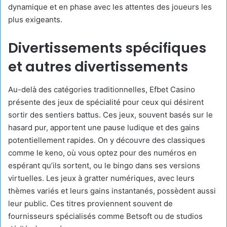
dynamique et en phase avec les attentes des joueurs les
plus exigeants.
Divertissements spécifiques
et autres divertissements
Au-delà des catégories traditionnelles, Efbet Casino
présente des jeux de spécialité pour ceux qui désirent
sortir des sentiers battus. Ces jeux, souvent basés sur le
hasard pur, apportent une pause ludique et des gains
potentiellement rapides. On y découvre des classiques
comme le keno, où vous optez pour des numéros en
espérant qu’ils sortent, ou le bingo dans ses versions
virtuelles. Les jeux à gratter numériques, avec leurs
thèmes variés et leurs gains instantanés, possèdent aussi
leur public. Ces titres proviennent souvent de
fournisseurs spécialisés comme Betsoft ou de studios