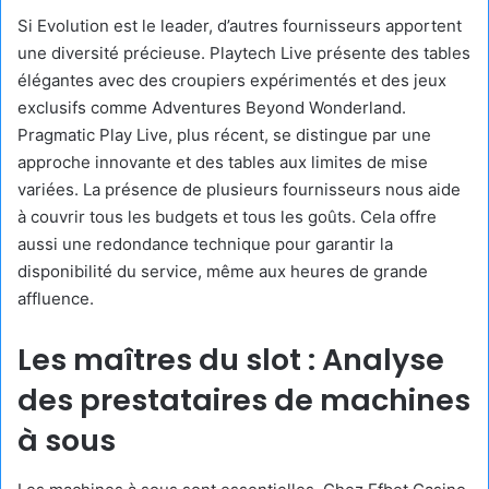
Si Evolution est le leader, d’autres fournisseurs apportent
une diversité précieuse. Playtech Live présente des tables
élégantes avec des croupiers expérimentés et des jeux
exclusifs comme Adventures Beyond Wonderland.
Pragmatic Play Live, plus récent, se distingue par une
approche innovante et des tables aux limites de mise
variées. La présence de plusieurs fournisseurs nous aide
à couvrir tous les budgets et tous les goûts. Cela offre
aussi une redondance technique pour garantir la
disponibilité du service, même aux heures de grande
affluence.
Les maîtres du slot : Analyse
des prestataires de machines
à sous