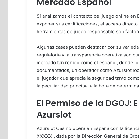
Mercado Español
Si analizamos el contexto del juego online en E
exponer sus certificaciones, el acceso directo 
herramientas de juego responsable son factore
Algunas casas pueden destacar por su varieda
regulatoria y la transparencia operativa son cu
mercado tan reñido como el español, donde lo
documentados, un operador como Azurslot locali
el jugador que aprecia la seguridad tanto com
la peculiaridad principal a la hora de determin
El Permiso de la DGOJ: E
Azurslot
Azurslot Casino opera en España con la licenc
XXXXX], dada por la Dirección General de Or