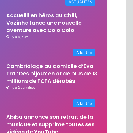
ACTUALITES
Accueilli en héros au Chili,
Vozinha lance une nouvelle
aventure avec Colo Colo
il y a 4 jours
A la Une
Cambriolage au domicile d’Eva
Tra : Des bijoux en or de plus de 13
millions de FCFA dérobés
il y a 2 semaines
A la Une
Abiba annonce son retrait de la
musique et supprime toutes ses
vidéos de YouTube