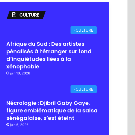
CULTURE
-CULTURE
Afrique du Sud : Des artistes
pénalisés à l’étranger sur fond
d’inquiétudes liées à la
xénophobie
juin 16, 2026
-CULTURE
Nécrologie : Djibril Gaby Gaye,
figure emblématique de la salsa
sénégalaise, s’est éteint
juin 6, 2026