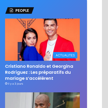
PEOPLE
ACTUALITES
Cristiano Ronaldo et Georgina
Rodríguez : Les préparatifs du
mariage s’accélèrent
il y a 3 jours