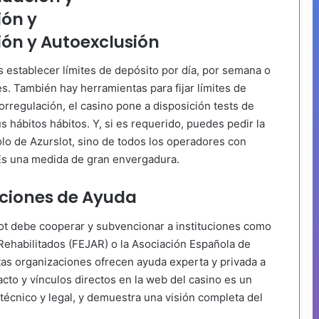
ión y
ón y Autoexclusión
 establecer límites de depósito por día, por semana o
es. También hay herramientas para fijar límites de
orregulación, el casino pone a disposición tests de
s hábitos hábitos. Y, si es requerido, puedes pedir la
olo de Azurslot, sino de todos los operadores con
 Es una medida de gran envergadura.
ciones de Ayuda
t debe cooperar y subvencionar a instituciones como
ehabilitados (FEJAR) o la Asociación Española de
tas organizaciones ofrecen ayuda experta y privada a
acto y vínculos directos en la web del casino es un
écnico y legal, y demuestra una visión completa del