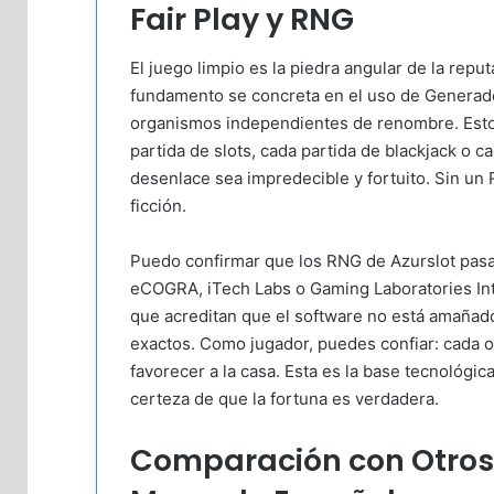
Fair Play y RNG
El juego limpio es la piedra angular de la repu
fundamento se concreta en el uso de Generado
organismos independientes de renombre. Estos
partida de slots, cada partida de blackjack o c
desenlace sea impredecible y fortuito. Sin un 
ficción.
Puedo confirmar que los RNG de Azurslot pasa
eCOGRA, iTech Labs o Gaming Laboratories Int
que acreditan que el software no está amañad
exactos. Como jugador, puedes confiar: cada o
favorecer a la casa. Esta es la base tecnológica
certeza de que la fortuna es verdadera.
Comparación con Otros 