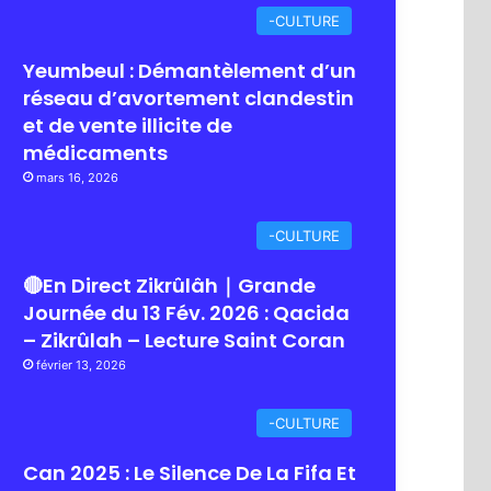
-CULTURE
Yeumbeul : Démantèlement d’un
réseau d’avortement clandestin
et de vente illicite de
médicaments
mars 16, 2026
-CULTURE
🔴En Direct Zikrûlâh｜Grande
Journée du 13 Fév. 2026 : Qacida
– Zikrûlah – Lecture Saint Coran
février 13, 2026
-CULTURE
Can 2025 : Le Silence De La Fifa Et