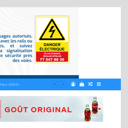
Connexion
Voir votre panier
Article Aléatoire
Sidebar (barr