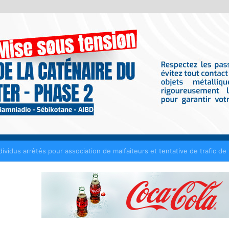
nt tout contrat de 50 millions de FCFA avec Fénial Digital