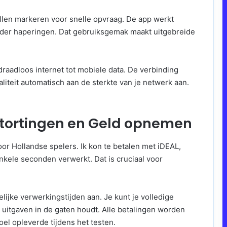
ellen markeren voor snelle opvraag. De app werkt
onder haperingen. Dat gebruiksgemak maakt uitgebreide
draadloos internet tot mobiele data. De verbinding
aliteit automatisch aan de sterkte van je netwerk aan.
Stortingen en Geld opnemen
or Hollandse spelers. Ik kon te betalen met iDEAL,
enkele seconden verwerkt. Dat is cruciaal voor
ijke verwerkingstijden aan. Je kunt je volledige
 uitgaven in de gaten houdt. Alle betalingen worden
oel opleverde tijdens het testen.