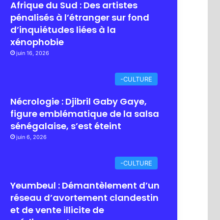
Afrique du Sud : Des artistes
pénalisés à l’étranger sur fond
d’inquiétudes liées à la
xénophobie
juin 16, 2026
-CULTURE
Nécrologie : Djibril Gaby Gaye,
figure emblématique de la salsa
sénégalaise, s’est éteint
juin 6, 2026
-CULTURE
Yeumbeul : Démantèlement d’un
réseau d’avortement clandestin
et de vente illicite de