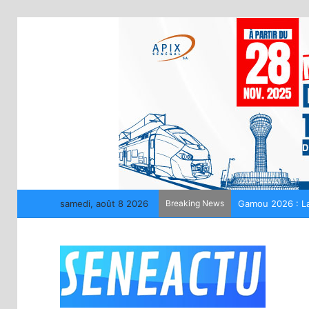
samedi, août 8 2026
Breaking News
Gamou 2026 : La