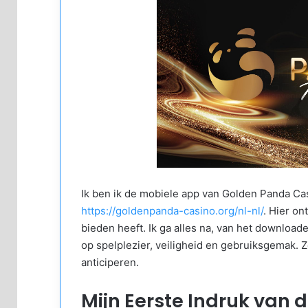
Ik ben ik de mobiele app van Golden Panda Ca
https://goldenpanda-casino.org/nl-nl/
. Hier on
bieden heeft. Ik ga alles na, van het downloade
op spelplezier, veiligheid en gebruiksgemak. Z
anticiperen.
Mijn Eerste Indruk van