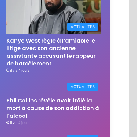
ACTUALITES
Kanye West règle à l’amiable le
litige avec son ancienne
assistante accusant le rappeur
de harcèlement
il y a 4 jours
ACTUALITES
Phil Collins révèle avoir frôlé la
mort à cause de son addiction à
l’alcool
il y a 4 jours