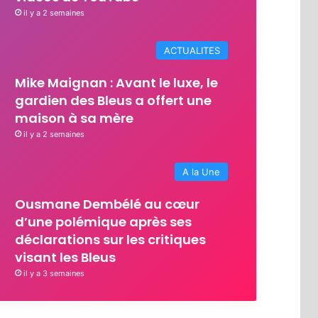
il y a 2 semaines
ACTUALITES
Mike Maignan : Avant le luxe, le
gardien des Bleus a offert une
maison à sa mère
il y a 2 semaines
A la Une
Ousmane Dembélé au cœur
d’une polémique après ses
déclarations sur les critiques
visant les Bleus
il y a 3 semaines