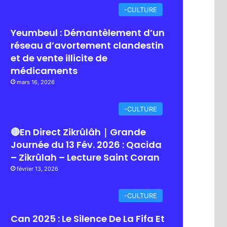
-CULTURE
Yeumbeul : Démantèlement d’un
réseau d’avortement clandestin
et de vente illicite de
médicaments
mars 16, 2026
-CULTURE
🔴En Direct Zikrûlâh｜Grande
Journée du 13 Fév. 2026 : Qacida
– Zikrûlah – Lecture Saint Coran
février 13, 2026
-CULTURE
Can 2025 : Le Silence De La Fifa Et