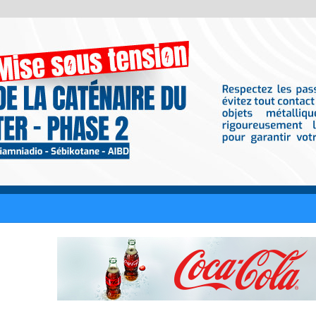
 milliards FCFA : Khadim Bâ obtient une liberté provisoire