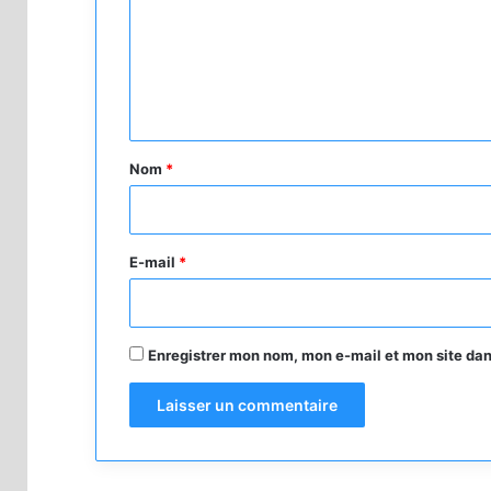
m
e
n
t
a
Nom
*
i
r
e
E-mail
*
*
Enregistrer mon nom, mon e-mail et mon site da