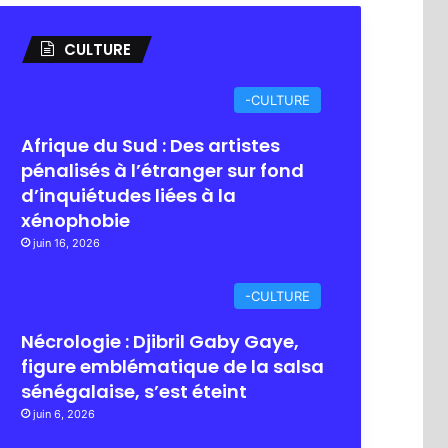
CULTURE
-CULTURE
Afrique du Sud : Des artistes
pénalisés à l’étranger sur fond
d’inquiétudes liées à la
xénophobie
juin 16, 2026
-CULTURE
Nécrologie : Djibril Gaby Gaye,
figure emblématique de la salsa
sénégalaise, s’est éteint
juin 6, 2026