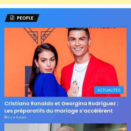
PEOPLE
ACTUALITES
Cristiano Ronaldo et Georgina Rodríguez :
Les préparatifs du mariage s’accélèrent
il y a 3 jours