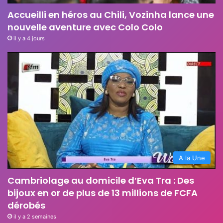
Accueilli en héros au Chili, Vozinha lance une
nouvelle aventure avec Colo Colo
il y a 4 jours
A la Une
Cambriolage au domicile d’Eva Tra : Des
bijoux en or de plus de 13 millions de FCFA
dérobés
il y a 2 semaines