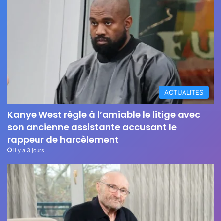
ACTUALITES
Kanye West règle à l’amiable le litige avec
son ancienne assistante accusant le
rappeur de harcèlement
il y a 3 jours