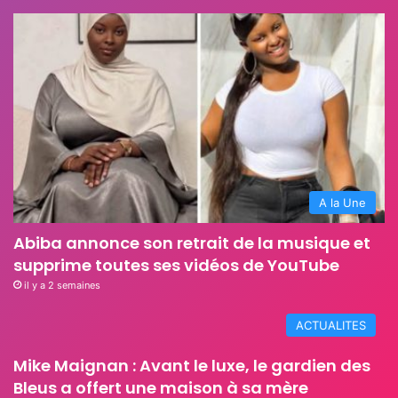
A la Une
Abiba annonce son retrait de la musique et
supprime toutes ses vidéos de YouTube
il y a 2 semaines
ACTUALITES
Mike Maignan : Avant le luxe, le gardien des
Bleus a offert une maison à sa mère