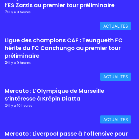
l’ES Zarzis au premier tour préliminaire
il y a 9 heures
ACTUALITES
Ligue des champions CAF : Teungueth FC
hérite du FC Canchungo au premier tour
préliminaire
il y a 9 heures
ACTUALITES
Mercato : L’Olympique de Marseille
s’intéresse à Krépin Diatta
il y a 10 heures
ACTUALITES
Mercato : Liverpool passe à l’offensive pour