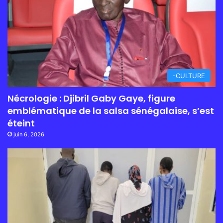
-CULTURE
Nécrologie : Djibril Gaby Gaye, figure
emblématique de la salsa sénégalaise, s’est
éteint
juin 6, 2026