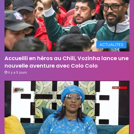
ACTUALITES
Accueilli en héros au Chili, Vozinha lance une
nouvelle aventure avec Colo Colo
il y a 5 jours