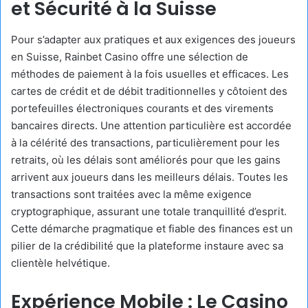
et Sécurité à la Suisse
Pour s’adapter aux pratiques et aux exigences des joueurs
en Suisse, Rainbet Casino offre une sélection de
méthodes de paiement à la fois usuelles et efficaces. Les
cartes de crédit et de débit traditionnelles y côtoient des
portefeuilles électroniques courants et des virements
bancaires directs. Une attention particulière est accordée
à la célérité des transactions, particulièrement pour les
retraits, où les délais sont améliorés pour que les gains
arrivent aux joueurs dans les meilleurs délais. Toutes les
transactions sont traitées avec la même exigence
cryptographique, assurant une totale tranquillité d’esprit.
Cette démarche pragmatique et fiable des finances est un
pilier de la crédibilité que la plateforme instaure avec sa
clientèle helvétique.
Expérience Mobile : Le Casino