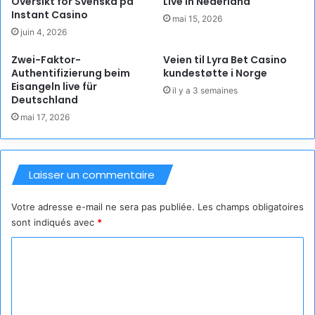
Översikt för Svenska på
Live in Nederland
Instant Casino
mai 15, 2026
juin 4, 2026
Zwei-Faktor-
Veien til Lyra Bet Casino
Authentifizierung beim
kundestøtte i Norge
Eisangeln live für
il y a 3 semaines
Deutschland
mai 17, 2026
Laisser un commentaire
Votre adresse e-mail ne sera pas publiée.
Les champs obligatoires
sont indiqués avec
*
C
o
m
m