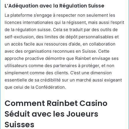
L’Adéquation avec la Régulation Suisse
La plateforme s’engage à respecter non seulement les
licences internationales qui la régissent, mais aussi l’esprit
de la régulation suisse. Cela se traduit par des outils de
self-exclusion, des limites de dépôt personnalisables et
un accès facile aux ressources d’aide, en collaboration
avec des organisations reconnues en Suisse. Cette
approche proactive démontre que Rainbet envisage ses
utilisateurs comme des partenaires à protéger, et non
simplement comme des clients. C’est une dimension
essentielle de sa crédibilité sur un marché aussi exigeant
que celui de la Confédération.
Comment Rainbet Casino
Séduit avec les Joueurs
Suisses