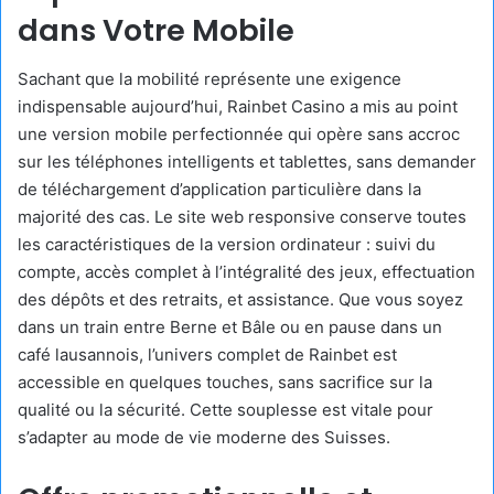
dans Votre Mobile
Sachant que la mobilité représente une exigence
indispensable aujourd’hui, Rainbet Casino a mis au point
une version mobile perfectionnée qui opère sans accroc
sur les téléphones intelligents et tablettes, sans demander
de téléchargement d’application particulière dans la
majorité des cas. Le site web responsive conserve toutes
les caractéristiques de la version ordinateur : suivi du
compte, accès complet à l’intégralité des jeux, effectuation
des dépôts et des retraits, et assistance. Que vous soyez
dans un train entre Berne et Bâle ou en pause dans un
café lausannois, l’univers complet de Rainbet est
accessible en quelques touches, sans sacrifice sur la
qualité ou la sécurité. Cette souplesse est vitale pour
s’adapter au mode de vie moderne des Suisses.