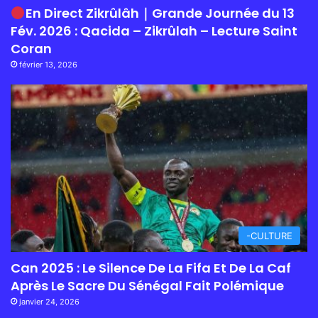
En Direct Zikrûlâh｜Grande Journée du 13
Fév. 2026 : Qacida – Zikrûlah – Lecture Saint
Coran
février 13, 2026
-CULTURE
Can 2025 : Le Silence De La Fifa Et De La Caf
Après Le Sacre Du Sénégal Fait Polémique
janvier 24, 2026