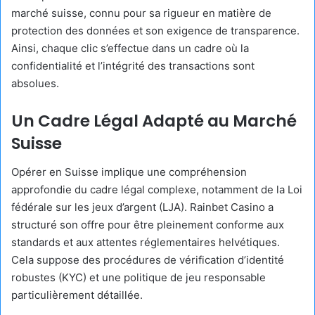
marché suisse, connu pour sa rigueur en matière de
protection des données et son exigence de transparence.
Ainsi, chaque clic s’effectue dans un cadre où la
confidentialité et l’intégrité des transactions sont
absolues.
Un Cadre Légal Adapté au Marché
Suisse
Opérer en Suisse implique une compréhension
approfondie du cadre légal complexe, notamment de la Loi
fédérale sur les jeux d’argent (LJA). Rainbet Casino a
structuré son offre pour être pleinement conforme aux
standards et aux attentes réglementaires helvétiques.
Cela suppose des procédures de vérification d’identité
robustes (KYC) et une politique de jeu responsable
particulièrement détaillée.