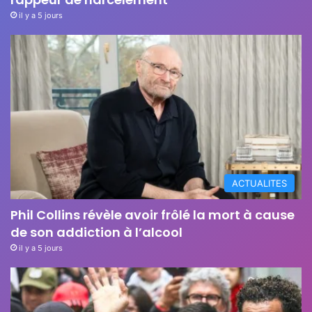
il y a 5 jours
ACTUALITES
Phil Collins révèle avoir frôlé la mort à cause
de son addiction à l’alcool
il y a 5 jours