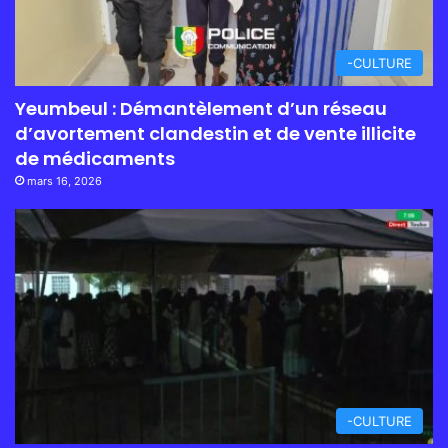
-CULTURE
Yeumbeul : Démantèlement d’un réseau
d’avortement clandestin et de vente illicite
de médicaments
mars 16, 2026
-CULTURE