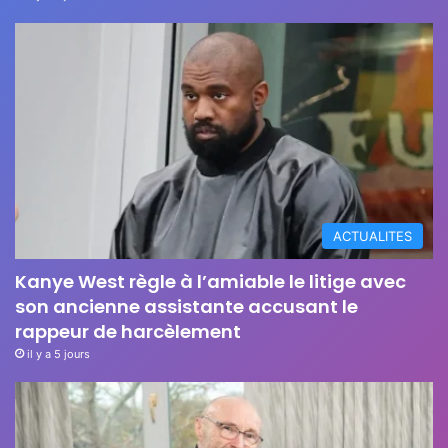
ACTUALITES
Kanye West règle à l’amiable le litige avec
son ancienne assistante accusant le
rappeur de harcèlement
il y a 5 jours