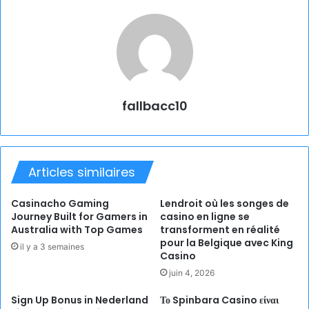
fallbacc10
Articles similaires
Casinacho Gaming
Lendroit où les songes de
Journey Built for Gamers in
casino en ligne se
Australia with Top Games
transforment en réalité
pour la Belgique avec King
il y a 3 semaines
Casino
juin 4, 2026
Sign Up Bonus in Nederland
Το Spinbara Casino είναι