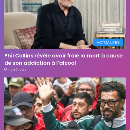
ACTUALITES
Phil Collins révèle avoir frôlé la mort à cause
de son addiction à l’alcool
il y a 5 jours