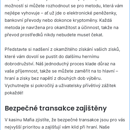
možností si můžete rozhodnout se pro metodu, která vám
nejlépe vyhovuje – ať už jde o elektronické peněženky,
bankovní převody nebo dokonce kryptoměny. Každá
metoda je navržena pro okamžitost a účinnost, takže na
převod prostředků nikdy nebudete muset čekat.
Představte si nadšení z okamžitého získání vašich zisků,
které vám dovolí se pustit do dalšímu hernímu
dobrodružství. Náš jednoduchý proces klade důraz na
vaše příjemnost, takže se můžete zaměřit na to hlavní –
hraní a zisky bez napětí z dlouhých dob výběru.
Vychutnejte si pokročilý a uživatelsky přívětivý zážitek
pokaždé!
Bezpečné transakce zajištěny
V kasinu Mafia zjistíte, že bezpečné transakce jsou pro vás
nejvyšší prioritou a zajišťují vám klid při hraní. Naše