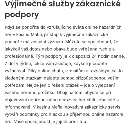
Výjimečné služby zákaznické
podpory
Když se ponoříte do vzrušujícího světa online hazardních
her v kasinu Mafia, přístup k výjimečné zákaznické
podpoře má zásadní význam. Můžete se spolehnout, že
jakýkoli váš dotaz nebo obava bude vyřešena rychle a
profesionálně. Tým podpory je k dispozici 24 hodin denně,
7 dní v týdnu, takže vám asistuje, kdykoli ji budete
vyžadovat. Díky online chatu, e-mailům a rozsáhlým často
kladeným otázkám najdete pomoc přizpůsobenou vašim
potřebám. Nejde jen o řešení otázek – jde o vylepšení
vašeho herního prožitku. Dbají na tom, abyste se při
objevování nepřeberného množství her cítili sebejistě a
informovaně. V kasinu Mafia inovativní zákaznický servis
vytváří podmínky pro hladkou a příjemnou online hazardní
hru. Vaše spokojenost je jejich prioritou.