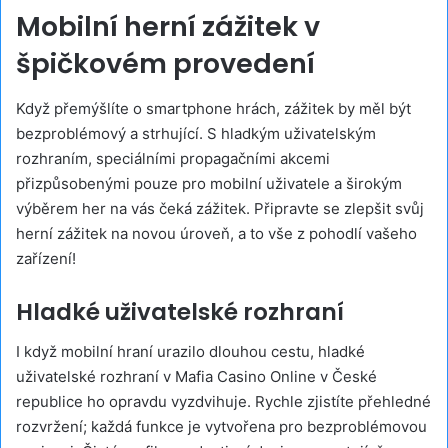
Mobilní herní zážitek v
špičkovém provedení
Když přemýšlíte o smartphone hrách, zážitek by měl být
bezproblémový a strhující. S hladkým uživatelským
rozhraním, speciálními propagačními akcemi
přizpůsobenými pouze pro mobilní uživatele a širokým
výběrem her na vás čeká zážitek. Připravte se zlepšit svůj
herní zážitek na novou úroveň, a to vše z pohodlí vašeho
zařízení!
Hladké uživatelské rozhraní
I když mobilní hraní urazilo dlouhou cestu, hladké
uživatelské rozhraní v Mafia Casino Online v České
republice ho opravdu vyzdvihuje. Rychle zjistíte přehledné
rozvržení; každá funkce je vytvořena pro bezproblémovou