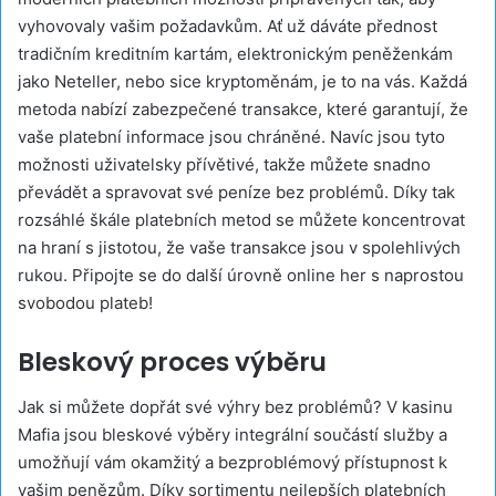
vyhovovaly vašim požadavkům. Ať už dáváte přednost
tradičním kreditním kartám, elektronickým peněženkám
jako Neteller, nebo sice kryptoměnám, je to na vás. Každá
metoda nabízí zabezpečené transakce, které garantují, že
vaše platební informace jsou chráněné. Navíc jsou tyto
možnosti uživatelsky přívětivé, takže můžete snadno
převádět a spravovat své peníze bez problémů. Díky tak
rozsáhlé škále platebních metod se můžete koncentrovat
na hraní s jistotou, že vaše transakce jsou v spolehlivých
rukou. Připojte se do další úrovně online her s naprostou
svobodou plateb!
Bleskový proces výběru
Jak si můžete dopřát své výhry bez problémů? V kasinu
Mafia jsou bleskové výběry integrální součástí služby a
umožňují vám okamžitý a bezproblémový přístupnost k
vašim penězům. Díky sortimentu nejlepších platebních