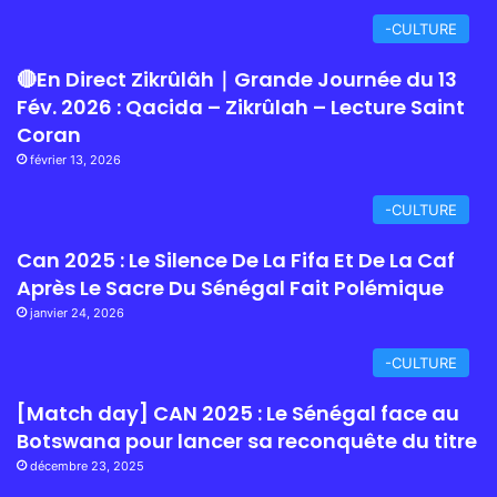
-CULTURE
🔴En Direct Zikrûlâh｜Grande Journée du 13
Fév. 2026 : Qacida – Zikrûlah – Lecture Saint
Coran
février 13, 2026
-CULTURE
Can 2025 : Le Silence De La Fifa Et De La Caf
Après Le Sacre Du Sénégal Fait Polémique
janvier 24, 2026
-CULTURE
[Match day] CAN 2025 : Le Sénégal face au
Botswana pour lancer sa reconquête du titre
décembre 23, 2025