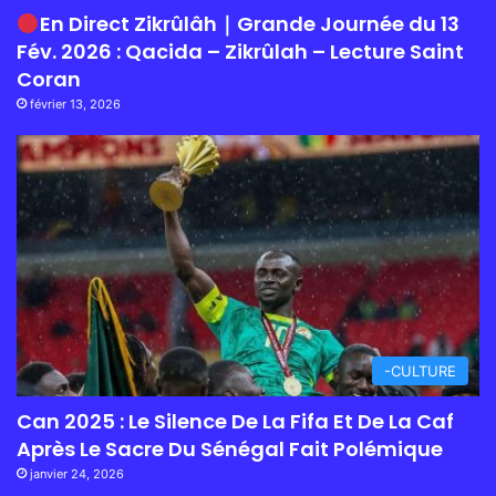
En Direct Zikrûlâh｜Grande Journée du 13
Fév. 2026 : Qacida – Zikrûlah – Lecture Saint
Coran
février 13, 2026
-CULTURE
Can 2025 : Le Silence De La Fifa Et De La Caf
Après Le Sacre Du Sénégal Fait Polémique
janvier 24, 2026