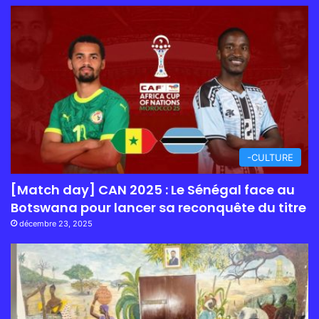
-CULTURE
[Match day] CAN 2025 : Le Sénégal face au
Botswana pour lancer sa reconquête du titre
décembre 23, 2025