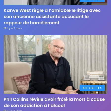
Kanye West règle à l’amiable le litige avec
son ancienne assistante accusant le
rappeur de harcèlement
il y a 2 jours
ACTUALITES
Phil Collins révèle avoir frôlé la mort à cause
de son addiction à l’alcool