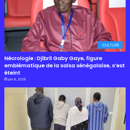
-CULTURE
Nécrologie : Djibril Gaby Gaye, figure
emblématique de la salsa sénégalaise, s’est
éteint
juin 6, 2026