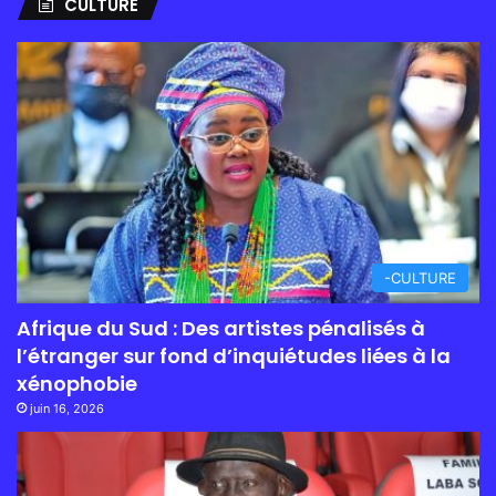
CULTURE
-CULTURE
Afrique du Sud : Des artistes pénalisés à
l’étranger sur fond d’inquiétudes liées à la
xénophobie
juin 16, 2026