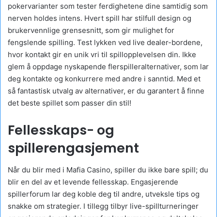
pokervarianter som tester ferdighetene dine samtidig som
nerven holdes intens. Hvert spill har stilfull design og
brukervennlige grensesnitt, som gir mulighet for
fengslende spilling. Test lykken ved live dealer-bordene,
hvor kontakt gir en unik vri til spillopplevelsen din. Ikke
glem å oppdage nyskapende flerspilleralternativer, som lar
deg kontakte og konkurrere med andre i sanntid. Med et
så fantastisk utvalg av alternativer, er du garantert å finne
det beste spillet som passer din stil!
Fellesskaps- og
spillerengasjement
Når du blir med i Mafia Casino, spiller du ikke bare spill; du
blir en del av et levende fellesskap. Engasjerende
spillerforum lar deg koble deg til andre, utveksle tips og
snakke om strategier. I tillegg tilbyr live-spillturneringer