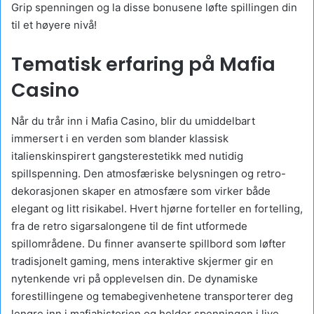
Grip spenningen og la disse bonusene løfte spillingen din
til et høyere nivå!
Tematisk erfaring på Mafia
Casino
Når du trår inn i Mafia Casino, blir du umiddelbart
immersert i en verden som blander klassisk
italienskinspirert gangsterestetikk med nutidig
spillspenning. Den atmosfæriske belysningen og retro-
dekorasjonen skaper en atmosfære som virker både
elegant og litt risikabel. Hvert hjørne forteller en fortelling,
fra de retro sigarsalongene til de fint utformede
spillområdene. Du finner avanserte spillbord som løfter
tradisjonelt gaming, mens interaktive skjermer gir en
nytenkende vri på opplevelsen din. De dynamiske
forestillingene og temabegivenhetene transporterer deg
lengre inn i mafiahistorien og holder spenningen i live.