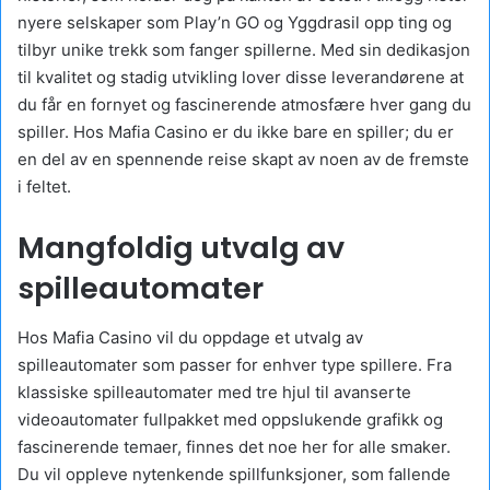
nyere selskaper som Play’n GO og Yggdrasil opp ting og
tilbyr unike trekk som fanger spillerne. Med sin dedikasjon
til kvalitet og stadig utvikling lover disse leverandørene at
du får en fornyet og fascinerende atmosfære hver gang du
spiller. Hos Mafia Casino er du ikke bare en spiller; du er
en del av en spennende reise skapt av noen av de fremste
i feltet.
Mangfoldig utvalg av
spilleautomater
Hos Mafia Casino vil du oppdage et utvalg av
spilleautomater som passer for enhver type spillere. Fra
klassiske spilleautomater med tre hjul til avanserte
videoautomater fullpakket med oppslukende grafikk og
fascinerende temaer, finnes det noe her for alle smaker.
Du vil oppleve nytenkende spillfunksjoner, som fallende