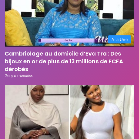
A la Une
Cambriolage au domicile d’Eva Tra : Des
bijoux en or de plus de 13 millions de FCFA
dérobés
il y a 1 semaine