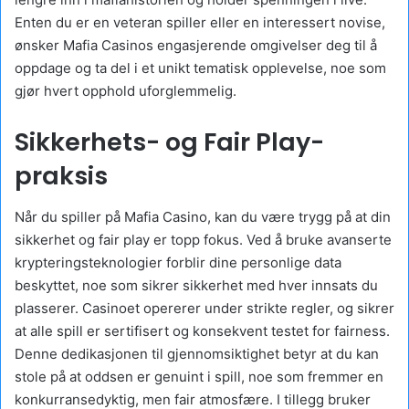
Enten du er en veteran spiller eller en interessert novise,
ønsker Mafia Casinos engasjerende omgivelser deg til å
oppdage og ta del i et unikt tematisk opplevelse, noe som
gjør hvert opphold uforglemmelig.
Sikkerhets- og Fair Play-
praksis
Når du spiller på Mafia Casino, kan du være trygg på at din
sikkerhet og fair play er topp fokus. Ved å bruke avanserte
krypteringsteknologier forblir dine personlige data
beskyttet, noe som sikrer sikkerhet med hver innsats du
plasserer. Casinoet opererer under strikte regler, og sikrer
at alle spill er sertifisert og konsekvent testet for fairness.
Denne dedikasjonen til gjennomsiktighet betyr at du kan
stole på at oddsen er genuint i spill, noe som fremmer en
konkurransedyktig, men fair atmosfære. I tillegg bruker