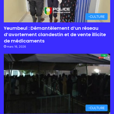
-CULTURE
Yeumbeul : Démantèlement d’un réseau
d’avortement clandestin et de vente illicite
de médicaments
mars 16, 2026
-CULTURE