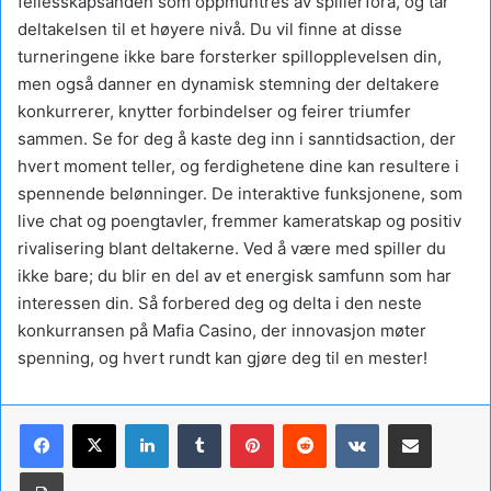
fellesskapsånden som oppmuntres av spillerfora, og tar
deltakelsen til et høyere nivå. Du vil finne at disse
turneringene ikke bare forsterker spillopplevelsen din,
men også danner en dynamisk stemning der deltakere
konkurrerer, knytter forbindelser og feirer triumfer
sammen. Se for deg å kaste deg inn i sanntidsaction, der
hvert moment teller, og ferdighetene dine kan resultere i
spennende belønninger. De interaktive funksjonene, som
live chat og poengtavler, fremmer kameratskap og positiv
rivalisering blant deltakerne. Ved å være med spiller du
ikke bare; du blir en del av et energisk samfunn som har
interessen din. Så forbered deg og delta i den neste
konkurransen på Mafia Casino, der innovasjon møter
spenning, og hvert rundt kan gjøre deg til en mester!
Linkedin
Tumblr
Pinterest
Reddit
VKontakte
Partager par email
Imprimer