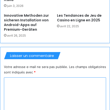
juin 3, 2026
Innovative Methoden zur
Les Tendances de Jeu de
sicheren Installation von
Casino en Ligne en 2025
Android-Apps auf
avril 22, 2025
Premium-Geräten
avril 26, 2025
Laisser un commentaire
Votre adresse e-mail ne sera pas publiée.
Les champs obligatoires
sont indiqués avec
*
C
o
m
m