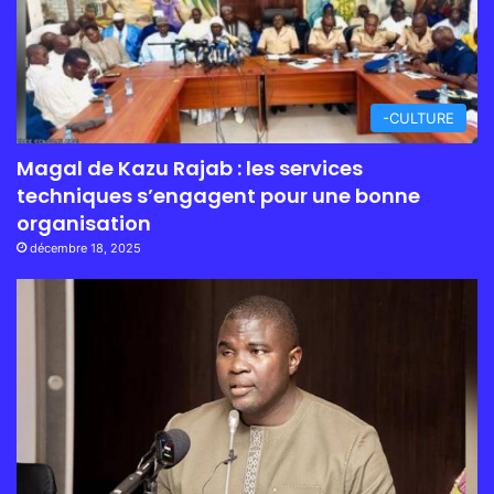
-CULTURE
Magal de Kazu Rajab : les services
techniques s’engagent pour une bonne
organisation
décembre 18, 2025