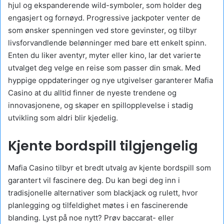
hjul og ekspanderende wild-symboler, som holder deg
engasjert og fornøyd. Progressive jackpoter venter de
som ønsker spenningen ved store gevinster, og tilbyr
livsforvandlende belønninger med bare ett enkelt spinn.
Enten du liker aventyr, myter eller kino, lar det varierte
utvalget deg velge en reise som passer din smak. Med
hyppige oppdateringer og nye utgivelser garanterer Mafia
Casino at du alltid finner de nyeste trendene og
innovasjonene, og skaper en spillopplevelse i stadig
utvikling som aldri blir kjedelig.
Kjente bordspill tilgjengelig
Mafia Casino tilbyr et bredt utvalg av kjente bordspill som
garantert vil fascinere deg. Du kan begi deg inn i
tradisjonelle alternativer som blackjack og rulett, hvor
planlegging og tilfeldighet møtes i en fascinerende
blanding. Lyst på noe nytt? Prøv baccarat- eller