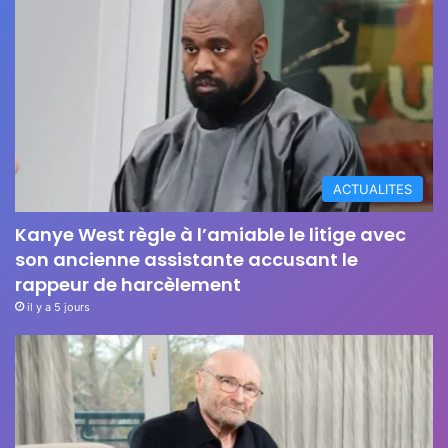
ACTUALITES
Kanye West règle à l’amiable le litige avec
son ancienne assistante accusant le
rappeur de harcèlement
il y a 5 jours