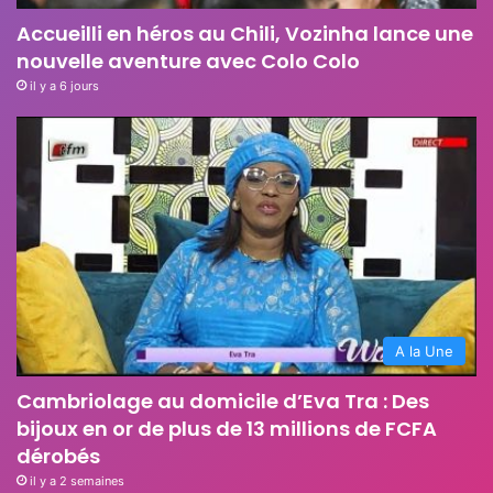
Accueilli en héros au Chili, Vozinha lance une
nouvelle aventure avec Colo Colo
il y a 6 jours
A la Une
Cambriolage au domicile d’Eva Tra : Des
bijoux en or de plus de 13 millions de FCFA
dérobés
il y a 2 semaines