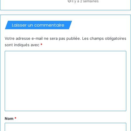
il y a 2 semaines
Laisser un commentaire
Votre adresse e-mail ne sera pas publiée.
Les champs obligatoires
sont indiqués avec
*
C
o
m
m
e
n
t
a
Nom
*
i