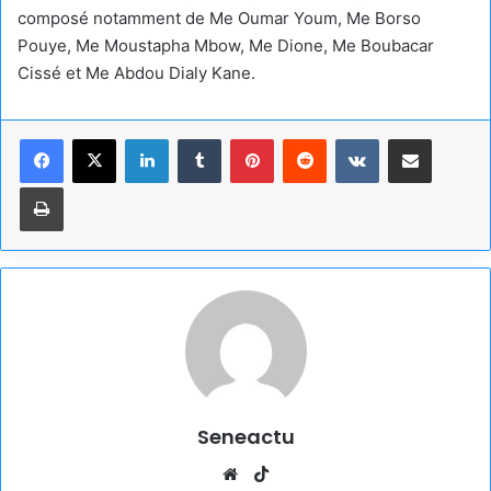
composé notamment de Me Oumar Youm, Me Borso
Pouye, Me Moustapha Mbow, Me Dione, Me Boubacar
Cissé et Me Abdou Dialy Kane.
Linkedin
Tumblr
Pinterest
Reddit
VKontakte
Partager par email
Imprimer
Seneactu
Website
TikTok