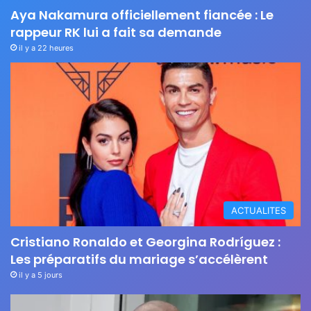
Aya Nakamura officiellement fiancée : Le
rappeur RK lui a fait sa demande
il y a 22 heures
ACTUALITES
Cristiano Ronaldo et Georgina Rodríguez :
Les préparatifs du mariage s’accélèrent
il y a 5 jours