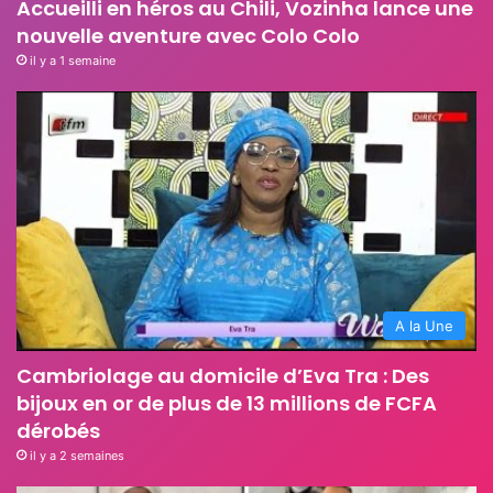
Accueilli en héros au Chili, Vozinha lance une
nouvelle aventure avec Colo Colo
il y a 1 semaine
A la Une
Cambriolage au domicile d’Eva Tra : Des
bijoux en or de plus de 13 millions de FCFA
dérobés
il y a 2 semaines