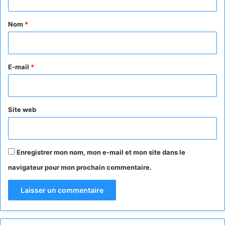
t
a
Nom
*
i
r
e
E-mail
*
*
Site web
Enregistrer mon nom, mon e-mail et mon site dans le
navigateur pour mon prochain commentaire.