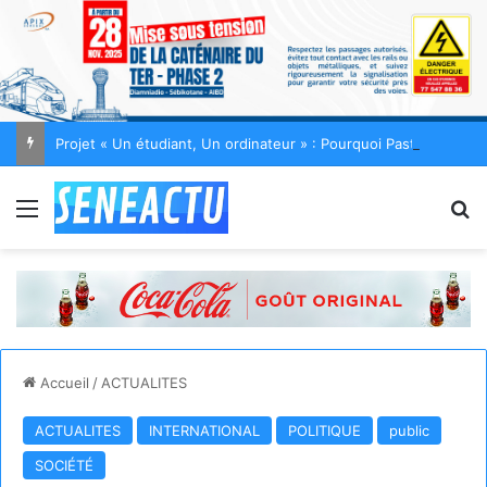
Projet « Un étudiant, Un ordinateur » : Pourquoi Pastef réclame une enquête parlementaire
Menu
R
Accueil
/
ACTUALITES
ACTUALITES
INTERNATIONAL
POLITIQUE
public
SOCIÉTÉ