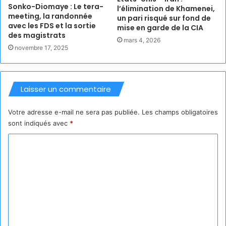
Sonko-Diomaye : Le tera-
l’élimination de Khamenei,
meeting, la randonnée
un pari risqué sur fond de
avec les FDS et la sortie
mise en garde de la CIA
des magistrats
mars 4, 2026
novembre 17, 2025
Laisser un commentaire
Votre adresse e-mail ne sera pas publiée.
Les champs obligatoires
sont indiqués avec
*
C
o
m
m
e
n