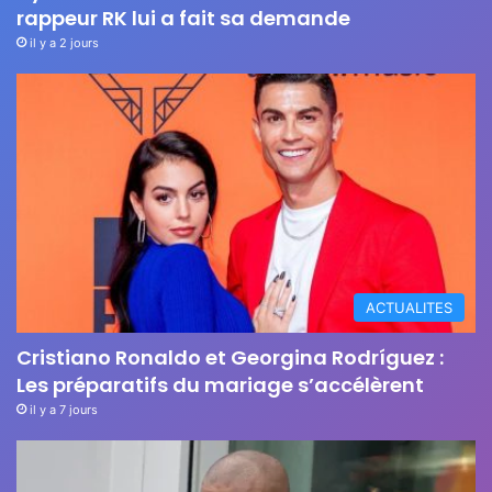
rappeur RK lui a fait sa demande
il y a 2 jours
ACTUALITES
Cristiano Ronaldo et Georgina Rodríguez :
Les préparatifs du mariage s’accélèrent
il y a 7 jours