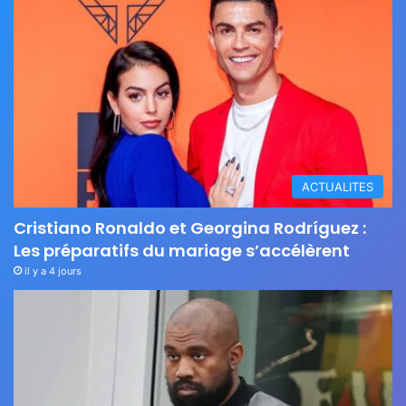
ACTUALITES
Cristiano Ronaldo et Georgina Rodríguez :
Les préparatifs du mariage s’accélèrent
il y a 4 jours