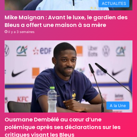
ACTUALITES
Mike Maignan : Avant le luxe, le gardien des
Bleus a offert une maison à sa mère
il y a 3 semaines
A la Une
Ousmane Dembélé au cœur d’une
polémique après ses déclarations sur les
critiques visant les Bleus