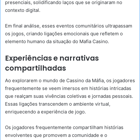
presenciais, solidificando laços que se originaram no
contexto digital.
Em final análise, esses eventos comunitários ultrapassam
os jogos, criando ligações emocionais que refletem o
elemento humano da situação do Mafia Casino.
Experiências e narrativas
compartilhadas
Ao explorarem o mundo de Cassino da Máfia, os jogadores
frequentemente se veem imersos em histórias intricadas
que realçam suas vivências coletivas e jornadas pessoais.
Essas ligações transcendem o ambiente virtual,
enriquecendo a experiência de jogo.
Os jogadores frequentemente compartilham histórias
envolventes que promovem a comunidade e o