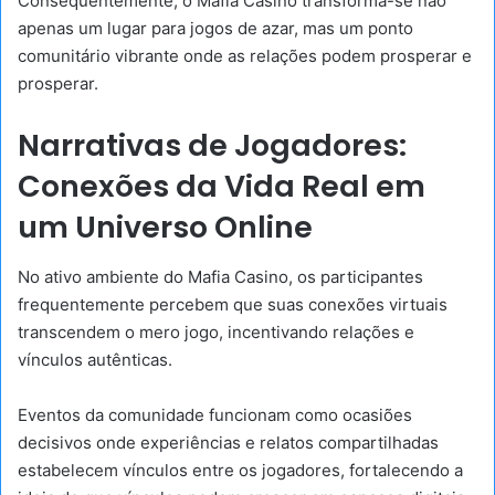
Consequentemente, o Mafia Casino transforma-se não
apenas um lugar para jogos de azar, mas um ponto
comunitário vibrante onde as relações podem prosperar e
prosperar.
Narrativas de Jogadores:
Conexões da Vida Real em
um Universo Online
No ativo ambiente do Mafia Casino, os participantes
frequentemente percebem que suas conexões virtuais
transcendem o mero jogo, incentivando relações e
vínculos autênticas.
Eventos da comunidade funcionam como ocasiões
decisivos onde experiências e relatos compartilhadas
estabelecem vínculos entre os jogadores, fortalecendo a