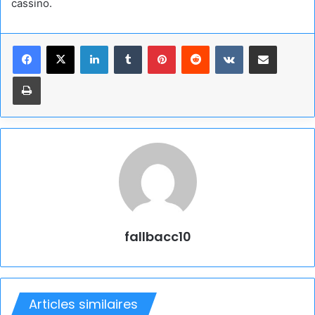
cassino.
Linkedin
Tumblr
Pinterest
Reddit
VKontakte
Partager par email
Imprimer
fallbacc10
Articles similaires