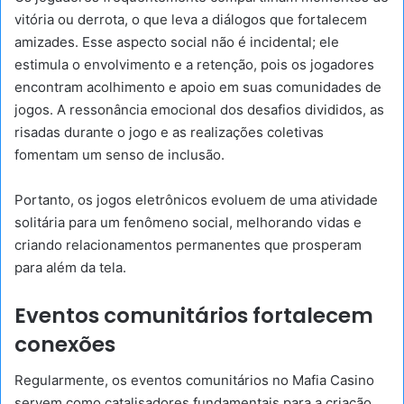
vitória ou derrota, o que leva a diálogos que fortalecem
amizades. Esse aspecto social não é incidental; ele
estimula o envolvimento e a retenção, pois os jogadores
encontram acolhimento e apoio em suas comunidades de
jogos. A ressonância emocional dos desafios divididos, as
risadas durante o jogo e as realizações coletivas
fomentam um senso de inclusão.
Portanto, os jogos eletrônicos evoluem de uma atividade
solitária para um fenômeno social, melhorando vidas e
criando relacionamentos permanentes que prosperam
para além da tela.
Eventos comunitários fortalecem
conexões
Regularmente, os eventos comunitários no Mafia Casino
servem como catalisadores fundamentais para a criação