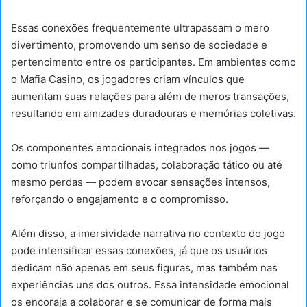
Essas conexões frequentemente ultrapassam o mero
divertimento, promovendo um senso de sociedade e
pertencimento entre os participantes. Em ambientes como
o Mafia Casino, os jogadores criam vínculos que
aumentam suas relações para além de meros transações,
resultando em amizades duradouras e memórias coletivas.
Os componentes emocionais integrados nos jogos —
como triunfos compartilhadas, colaboração tático ou até
mesmo perdas — podem evocar sensações intensos,
reforçando o engajamento e o compromisso.
Além disso, a imersividade narrativa no contexto do jogo
pode intensificar essas conexões, já que os usuários
dedicam não apenas em seus figuras, mas também nas
experiências uns dos outros. Essa intensidade emocional
os encoraja a colaborar e se comunicar de forma mais