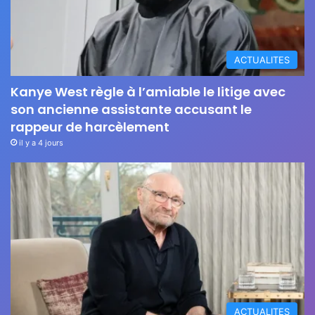
ACTUALITES
Kanye West règle à l’amiable le litige avec
son ancienne assistante accusant le
rappeur de harcèlement
il y a 4 jours
ACTUALITES