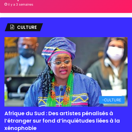
il y a 3 semaines
CULTURE
-CULTURE
Afrique du Sud : Des artistes pénalisés à
l’étranger sur fond d’inquiétudes liées à la
xénophobie