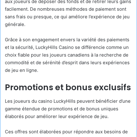
aux joueurs de déposer des fonds et de retirer leurs gains
facilement. De nombreuses méthodes de paiement sont
sans frais ou presque, ce qui améliore l’expérience de jeu
générale.
Grâce à son engagement envers la variété des paiements
et la sécurité, LuckyHills Casino se différencie comme un
choix fiable pour les joueurs canadiens à la recherche de
commodité et de sérénité d’esprit dans leurs expériences
de jeu en ligne.
Promotions et bonus exclusifs
Les joueurs du casino LuckyHills peuvent bénéficier d’une
gamme étendue de promotions et de bonus uniques
élaborés pour améliorer leur expérience de jeu.
Ces offres sont élaborées pour répondre aux besoins de