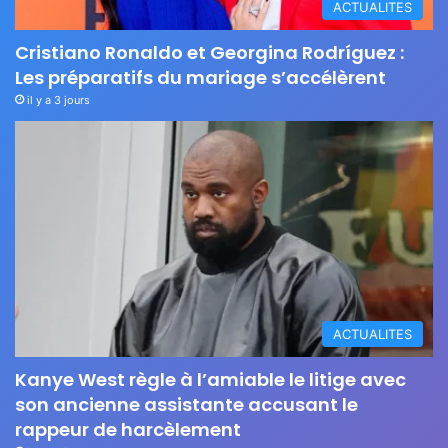
ACTUALITES
Cristiano Ronaldo et Georgina Rodríguez :
Les préparatifs du mariage s’accélèrent
il y a 3 jours
ACTUALITES
Kanye West règle à l’amiable le litige avec
son ancienne assistante accusant le
rappeur de harcèlement