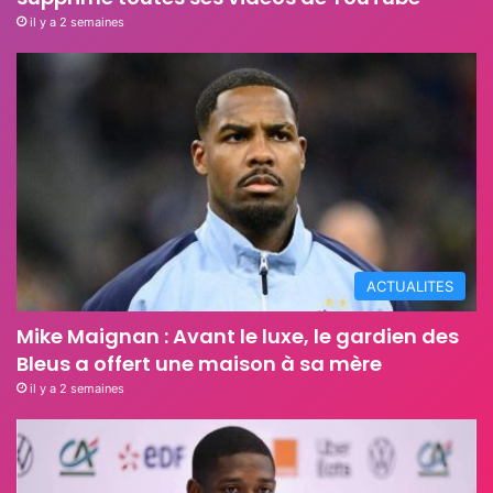
il y a 2 semaines
ACTUALITES
Mike Maignan : Avant le luxe, le gardien des
Bleus a offert une maison à sa mère
il y a 2 semaines