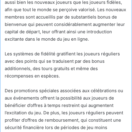
aussi bien les nouveaux joueurs que les joueurs fidèles,
afin que tout le monde se perçoive valorisé. Les nouveaux
membres sont accueillis par de substantiels bonus de
bienvenue qui peuvent considérablement augmenter leur
capital de départ, leur offrant ainsi une introduction
excitante dans le monde du jeu en ligne.
Les systèmes de fidélité gratifient les joueurs réguliers
avec des points qui se traduisent par des bonus
additionnels, des tours gratuits et même des
récompenses en espèces.
Des promotions spéciales associées aux célébrations ou
aux événements offrent la possibilité aux joueurs de
bénéficier d’offres à temps restreint qui augmentent
l’excitation du jeu. De plus, les joueurs réguliers peuvent
profiter d’offres de remboursement, qui constituent une
sécurité financière lors de périodes de jeu moins