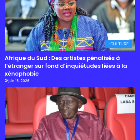
-CULTURE
Afrique du Sud : Des artistes pénalisés à
l’étranger sur fond d’inquiétudes liées à la
xénophobie
juin 16, 2026