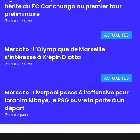
hérite du FC Canchungo au premier tour
préliminaire
il y a 18 heures
ACTUALITES
Mercato : L’Olympique de Marseille
s’intéresse à Krépin Diatta
il y a 18 heures
ACTUALITES
Mercato : Liverpool passe à l’offensive pour
Ibrahim Mbaye, le PSG ouvre la porte à un
départ
il y a 2 jours