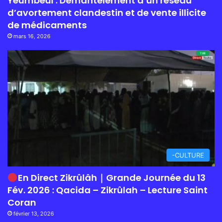
Yeumbeul : Démantèlement d’un réseau
d’avortement clandestin et de vente illicite
de médicaments
mars 16, 2026
-CULTURE
En Direct Zikrûlâh｜Grande Journée du 13
Fév. 2026 : Qacida – Zikrûlah – Lecture Saint
Coran
février 13, 2026