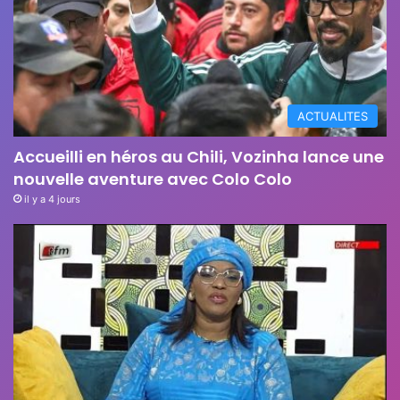
ACTUALITES
Accueilli en héros au Chili, Vozinha lance une
nouvelle aventure avec Colo Colo
il y a 4 jours