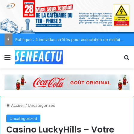
La LONASE dément tout contrat de 50 millions de FCFA avec Fénial Digital
Menu
R
Accueil
/
Uncategorized
Uncategorized
Casino LuckyHills – Votre