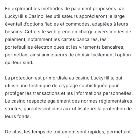
En explorant les méthodes de paiement proposées par
LuckyHills Casino, les utilisateurs apprécieront le large
éventail d’options fiables et commodes, adaptées à leurs
besoins. Cette site web prend en charge divers modes de
paiement, notamment les cartes bancaires, les
portefeuilles électroniques et les virements bancaires,
permettant ainsi aux joueurs de choisir facilement l’option
qui leur sied.
La protection est primordiale au casino LuckyHills, qui
utilise une technique de cryptage sophistiquée pour
protéger les transactions et les informations personnelles.
Le casino respecte également des normes réglementaires
strictes, garantissant ainsi aux utilisateurs la protection de
leurs fonds.
De plus, les temps de traitement sont rapides, permettant