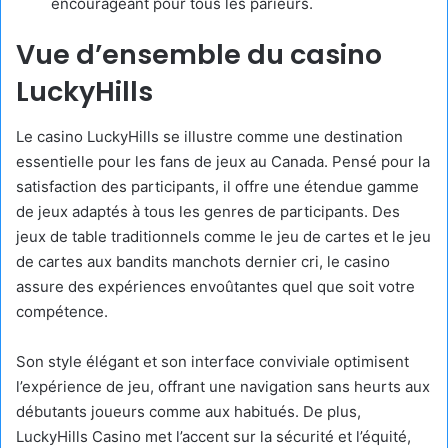
encourageant pour tous les parieurs.
Vue d’ensemble du casino
LuckyHills
Le casino LuckyHills se illustre comme une destination
essentielle pour les fans de jeux au Canada. Pensé pour la
satisfaction des participants, il offre une étendue gamme
de jeux adaptés à tous les genres de participants. Des
jeux de table traditionnels comme le jeu de cartes et le jeu
de cartes aux bandits manchots dernier cri, le casino
assure des expériences envoûtantes quel que soit votre
compétence.
Son style élégant et son interface conviviale optimisent
l’expérience de jeu, offrant une navigation sans heurts aux
débutants joueurs comme aux habitués. De plus,
LuckyHills Casino met l’accent sur la sécurité et l’équité,