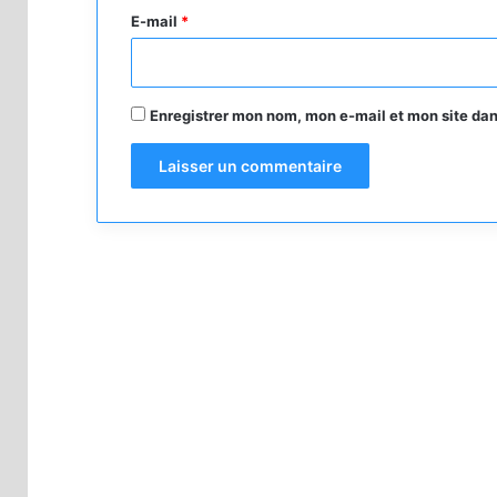
e
E-mail
*
*
Enregistrer mon nom, mon e-mail et mon site da