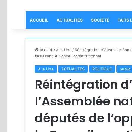
ACCUEIL
ACTUALITES
SOCIÉTÉ
FAITS 
Accueil
/
A la Une
/
Réintégration d’Ousmane Sonko 
saisissent le Conseil constitutionnel
A la Une
ACTUALITES
POLITIQUE
public
Réintégration 
l’Assemblée nat
députés de l’op