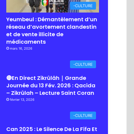
-CULTURE
Yeumbeul : Démantèlement d’un
réseau d’avortement clandestin
et de vente illicite de
médicaments
mars 16, 2026
-CULTURE
🔴En Direct Zikrûlâh｜Grande
Journée du 13 Fév. 2026 : Qacida
– Zikrûlah – Lecture Saint Coran
février 13, 2026
-CULTURE
Can 2025 : Le Silence De La Fifa Et