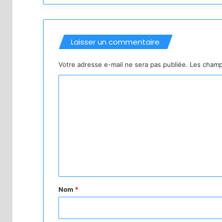
Laisser un commentaire
Votre adresse e-mail ne sera pas publiée.
Les champ
C
o
m
m
e
n
t
a
Nom
*
i
r