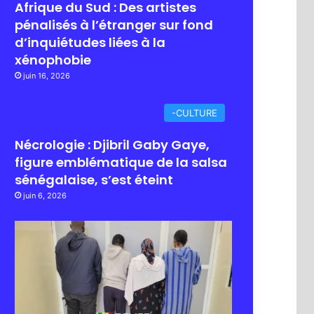
Afrique du Sud : Des artistes
pénalisés à l’étranger sur fond
d’inquiétudes liées à la
xénophobie
juin 16, 2026
-CULTURE
Nécrologie : Djibril Gaby Gaye,
figure emblématique de la salsa
sénégalaise, s’est éteint
juin 6, 2026