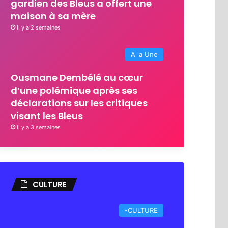
gardien des Bleus a offert une
maison à sa mère
il y a 2 semaines
A la Une
Ousmane Dembélé au cœur
d’une polémique après ses
déclarations sur les critiques
visant les Bleus
il y a 3 semaines
CULTURE
-CULTURE