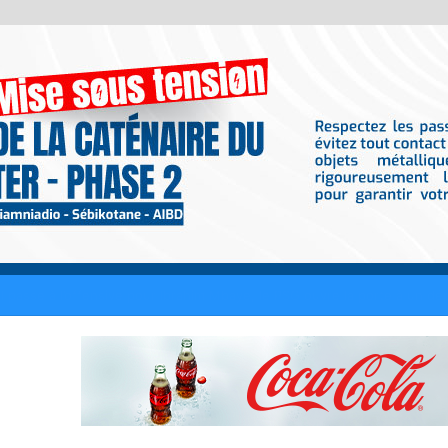
 Madrid tout proche de boucler le transfert de Yan Diomandé pour 140 