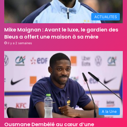
ACTUALITES
Mike Maignan : Avant le luxe, le gardien des
Bleus a offert une maison à sa mère
il y a 2 semaines
A la Une
Ousmane Dembélé au cœur d’une