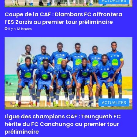
ACTUALITES
Coupe de la CAF : Diambars FC affrontera
l’ES Zarzis au premier tour préliminaire
il y a 13 heures
ACTUALITES
Ligue des champions CAF : Teungueth FC
hérite du FC Canchungo au premier tour
préliminaire