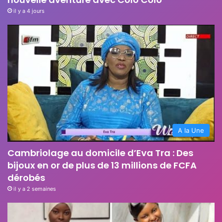
il y a 4 jours
A la Une
Cambriolage au domicile d’Eva Tra : Des
bijoux en or de plus de 13 millions de FCFA
dérobés
il y a 2 semaines