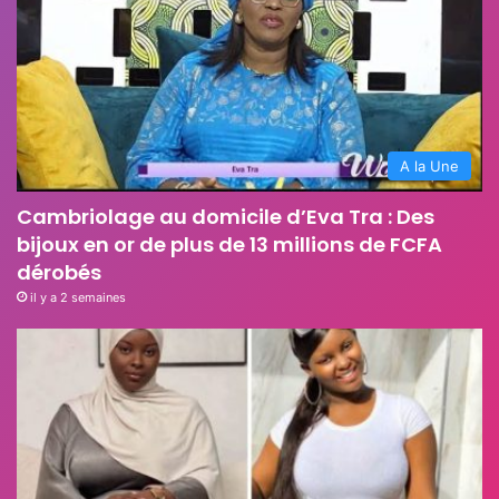
A la Une
Cambriolage au domicile d’Eva Tra : Des
bijoux en or de plus de 13 millions de FCFA
dérobés
il y a 2 semaines