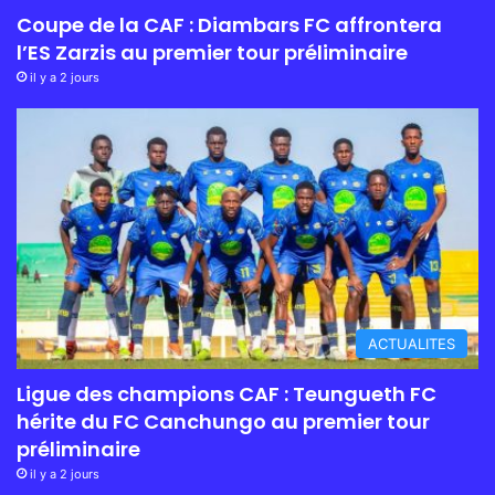
Coupe de la CAF : Diambars FC affrontera
l’ES Zarzis au premier tour préliminaire
il y a 2 jours
ACTUALITES
Ligue des champions CAF : Teungueth FC
hérite du FC Canchungo au premier tour
préliminaire
il y a 2 jours