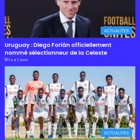
ACTUALITES
Uruguay : Diego Forlán officiellement
nommé sélectionneur de la Celeste
il y a 2 jours
ACTUALITES