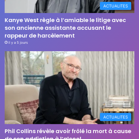
ACTUALITES
Kanye West règle à l’amiable le litige avec
son ancienne assistante accusant le
rappeur de harcèlement
il y a 5 jours
ACTUALITES
Phil Collins révèle avoir frôlé la mort à cause
de son addiction à l’alcool