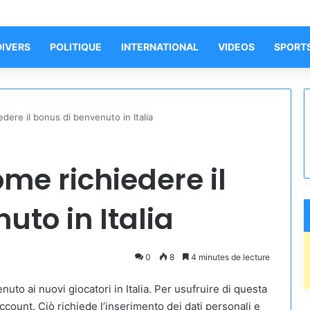
DIVERS
POLITIQUE
INTERNATIONAL
VIDEOS
SPORT
dere il bonus di benvenuto in Italia
me richiedere il
uto in Italia
0
8
4 minutes de lecture
uto ai nuovi giocatori in Italia. Per usufruire di questa
ccount. Ciò richiede l’inserimento dei dati personali e