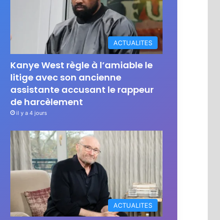
ACTUALITES
Kanye West règle à l’amiable le
litige avec son ancienne
assistante accusant le rappeur
de harcèlement
il y a 4 jours
ACTUALITES