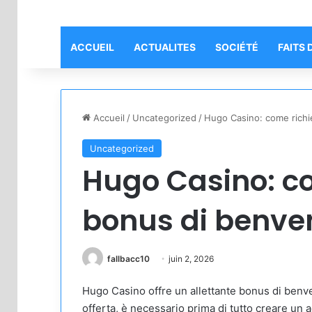
ACCUEIL
ACTUALITES
SOCIÉTÉ
FAITS 
Accueil
/
Uncategorized
/
Hugo Casino: come richie
Uncategorized
Hugo Casino: co
bonus di benven
fallbacc10
juin 2, 2026
Hugo Casino offre un allettante bonus di benven
offerta, è necessario prima di tutto creare un a