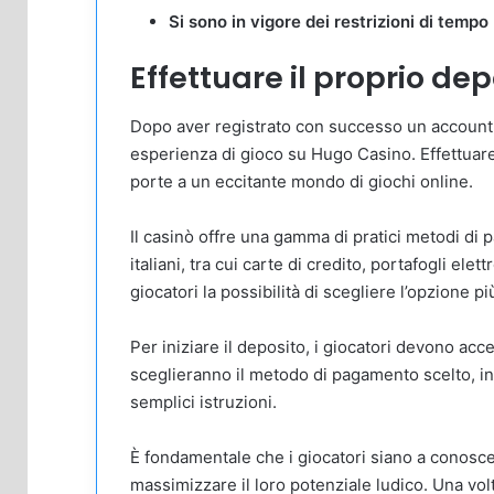
Si sono in vigore dei restrizioni di tempo
Effettuare il proprio dep
Dopo aver registrato con successo un account, i
esperienza di gioco su Hugo Casino. Effettuare
porte a un eccitante mondo di giochi online.
Il casinò offre una gamma di pratici metodi di
italiani, tra cui carte di credito, portafogli elet
giocatori la possibilità di scegliere l’opzione p
Per iniziare il deposito, i giocatori devono acc
sceglieranno il metodo di pagamento scelto, i
semplici istruzioni.
È fondamentale che i giocatori siano a conosce
massimizzare il loro potenziale ludico. Una volt