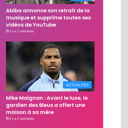
Abiba annonce son retrait de la
musique et supprime toutes ses
vidéos de YouTube
il y a 2 semaines
ACTUALITES
Mike Maignan : Avant le luxe, le
gardien des Bleus a offert une
maison à sa mère
il y a 2 semaines