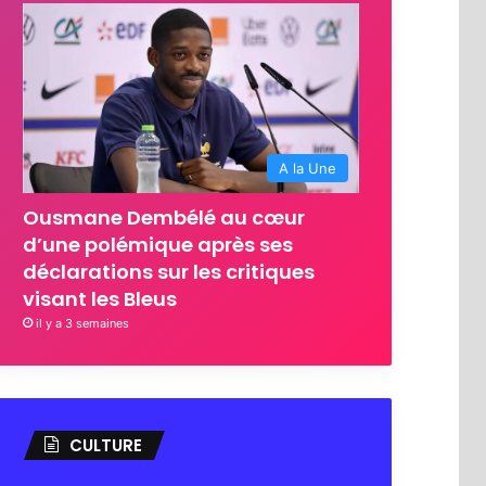
A la Une
Ousmane Dembélé au cœur
d’une polémique après ses
déclarations sur les critiques
visant les Bleus
il y a 3 semaines
CULTURE