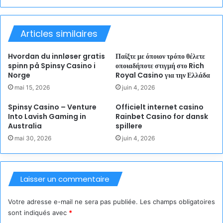
Articles similaires
Hvordan du innløser gratis
Παίξτε με όποιον τρόπο θέλετε
spinn på Spinsy Casino i
οποιαδήποτε στιγμή στο Rich
Norge
Royal Casino για την Ελλάδα
mai 15, 2026
juin 4, 2026
Spinsy Casino – Venture
Officielt internet casino
Into Lavish Gaming in
Rainbet Casino for dansk
Australia
spillere
mai 30, 2026
juin 4, 2026
Laisser un commentaire
Votre adresse e-mail ne sera pas publiée.
Les champs obligatoires
sont indiqués avec
*