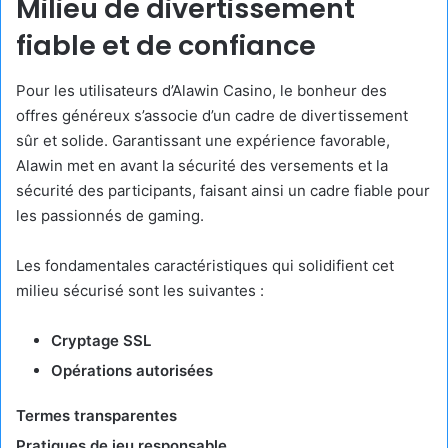
Milieu de divertissement
fiable et de confiance
Pour les utilisateurs d’Alawin Casino, le bonheur des
offres généreux s’associe d’un cadre de divertissement
sûr et solide. Garantissant une expérience favorable,
Alawin met en avant la sécurité des versements et la
sécurité des participants, faisant ainsi un cadre fiable pour
les passionnés de gaming.
Les fondamentales caractéristiques qui solidifient cet
milieu sécurisé sont les suivantes :
Cryptage SSL
Opérations autorisées
Termes transparentes
Pratiques de jeu responsable