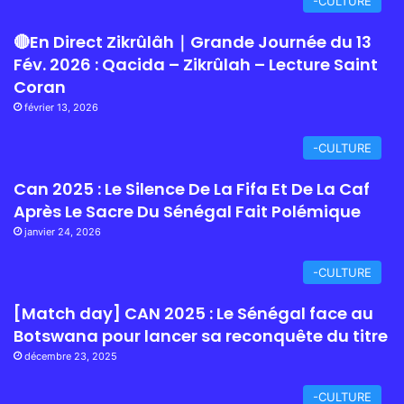
-CULTURE
🔴En Direct Zikrûlâh｜Grande Journée du 13
Fév. 2026 : Qacida – Zikrûlah – Lecture Saint
Coran
février 13, 2026
-CULTURE
Can 2025 : Le Silence De La Fifa Et De La Caf
Après Le Sacre Du Sénégal Fait Polémique
janvier 24, 2026
-CULTURE
[Match day] CAN 2025 : Le Sénégal face au
Botswana pour lancer sa reconquête du titre
décembre 23, 2025
-CULTURE