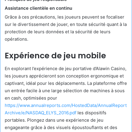
Assistance clientèle en continu
Grâce à ces précautions, les joueurs peuvent se focaliser
sur le divertissement de jouer, en toute sécurité quant à la
protection de leurs données et la sécurité de leurs
opérations.
Expérience de jeu mobile
En explorant l’expérience de jeu portative d’Alawin Casino,
les joueurs apprécieront son conception ergonomique et
captivant, idéal pour les déplacements. La plateforme offre
un entrée facile à une large sélection de machines à sous
en cash, optimisées pour
https://www.annualreports.com/HostedData/AnnualReport
Archive/e/NASDAQ_ELYS_2016.pdf
les dispositifs
portables. Plongez dans une expérience de jeu
engageante grâce à des visuels époustouflants et des