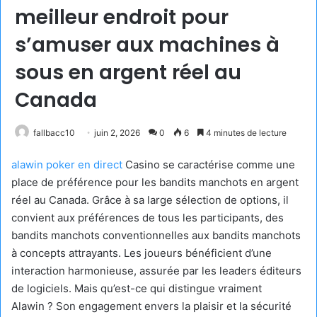
meilleur endroit pour
s’amuser aux machines à
sous en argent réel au
Canada
fallbacc10
juin 2, 2026
0
6
4 minutes de lecture
alawin poker en direct
Casino se caractérise comme une
place de préférence pour les bandits manchots en argent
réel au Canada. Grâce à sa large sélection de options, il
convient aux préférences de tous les participants, des
bandits manchots conventionnelles aux bandits manchots
à concepts attrayants. Les joueurs bénéficient d’une
interaction harmonieuse, assurée par les leaders éditeurs
de logiciels. Mais qu’est-ce qui distingue vraiment
Alawin ? Son engagement envers la plaisir et la sécurité