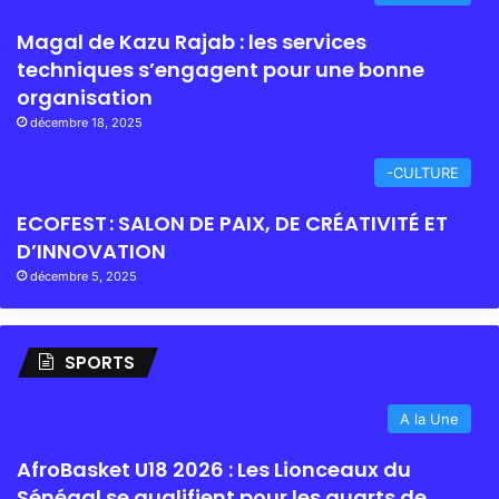
Magal de Kazu Rajab : les services
techniques s’engagent pour une bonne
organisation
décembre 18, 2025
-CULTURE
ECOFEST : SALON DE PAIX, DE CRÉATIVITÉ ET
D’INNOVATION
décembre 5, 2025
SPORTS
A la Une
AfroBasket U18 2026 : Les Lionceaux du
Sénégal se qualifient pour les quarts de