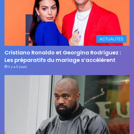
ACTUALITES
Cristiano Ronaldo et Georgina Rodríguez :
Les préparatifs du mariage s’accélèrent
il y a 5 jours