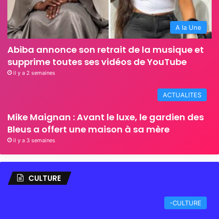
A la Une
Abiba annonce son retrait de la musique et
supprime toutes ses vidéos de YouTube
il y a 2 semaines
ACTUALITES
Mike Maignan : Avant le luxe, le gardien des
Bleus a offert une maison à sa mère
il y a 3 semaines
CULTURE
-CULTURE