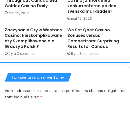
Throughout Canada with
Casino jämfört med
Goldex Casino Daily
konkurrenterna på den
svenska marknaden?
mai 29, 2026
mai 15, 2026
Zaczynanie Gry w Westace
We Set Qbet Casino
Casino: Nieskomplikowane
Bonuses versus
czy Skomplikowane dla
Competitors: Surprising
Graczy z Polski?
Results for Canada
il y a 3 semaines
il y a 3 semaines
Laisser un commentaire
Votre adresse e-mail ne sera pas publiée.
Les champs obligatoires
sont indiqués avec
*
C
o
m