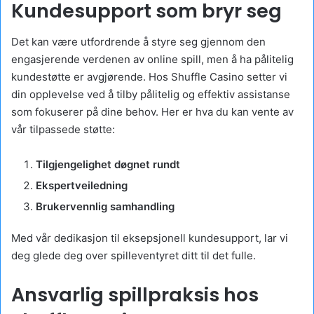
Kundesupport som bryr seg
Det kan være utfordrende å styre seg gjennom den
engasjerende verdenen av online spill, men å ha pålitelig
kundestøtte er avgjørende. Hos Shuffle Casino setter vi
din opplevelse ved å tilby pålitelig og effektiv assistanse
som fokuserer på dine behov. Her er hva du kan vente av
vår tilpassede støtte:
Tilgjengelighet døgnet rundt
Ekspertveiledning
Brukervennlig samhandling
Med vår dedikasjon til eksepsjonell kundesupport, lar vi
deg glede deg over spilleventyret ditt til det fulle.
Ansvarlig spillpraksis hos