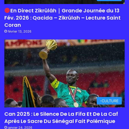
En Direct Zikrûlâh｜Grande Journée du 13
Fév. 2026 : Qacida – Zikrûlah – Lecture Saint
Coran
février 13, 2026
-CULTURE
Can 2025 : Le Silence De La Fifa Et De La Caf
Après Le Sacre Du Sénégal Fait Polémique
janvier 24, 2026