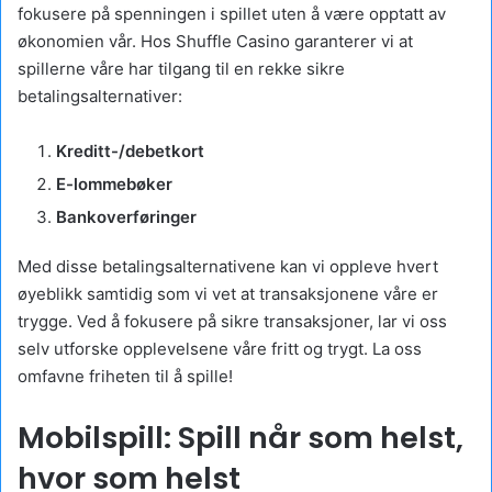
fokusere på spenningen i spillet uten å være opptatt av
økonomien vår. Hos Shuffle Casino garanterer vi at
spillerne våre har tilgang til en rekke sikre
betalingsalternativer:
Kreditt-/debetkort
E-lommebøker
Bankoverføringer
Med disse betalingsalternativene kan vi oppleve hvert
øyeblikk samtidig som vi vet at transaksjonene våre er
trygge. Ved å fokusere på sikre transaksjoner, lar vi oss
selv utforske opplevelsene våre fritt og trygt. La oss
omfavne friheten til å spille!
Mobilspill: Spill når som helst,
hvor som helst