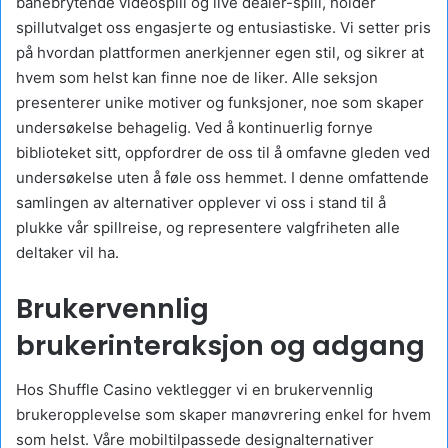
banebrytende videospill og live dealer-spill, holder
spillutvalget oss engasjerte og entusiastiske. Vi setter pris
på hvordan plattformen anerkjenner egen stil, og sikrer at
hvem som helst kan finne noe de liker. Alle seksjon
presenterer unike motiver og funksjoner, noe som skaper
undersøkelse behagelig. Ved å kontinuerlig fornye
biblioteket sitt, oppfordrer de oss til å omfavne gleden ved
undersøkelse uten å føle oss hemmet. I denne omfattende
samlingen av alternativer opplever vi oss i stand til å
plukke vår spillreise, og representere valgfriheten alle
deltaker vil ha.
Brukervennlig
brukerinteraksjon og adgang
Hos Shuffle Casino vektlegger vi en brukervennlig
brukeropplevelse som skaper manøvrering enkel for hvem
som helst. Våre mobiltilpassede designalternativer