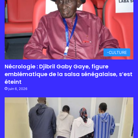
-CULTURE
Nécrologie : Djibril Gaby Gaye, figure
emblématique de la salsa sénégalaise, s’est
éteint
juin 6, 2026