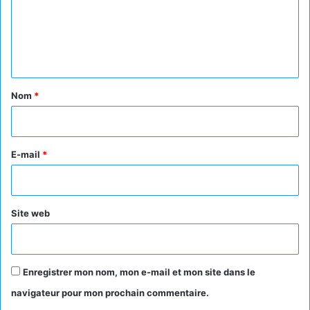
m
e
n
t
a
Nom
*
i
r
e
E-mail
*
*
Site web
Enregistrer mon nom, mon e-mail et mon site dans le
navigateur pour mon prochain commentaire.