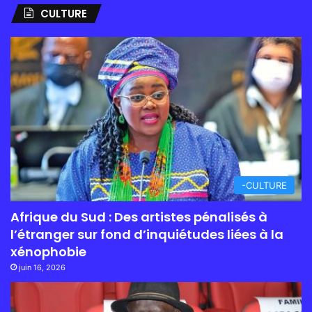
CULTURE
-CULTURE
Afrique du Sud : Des artistes pénalisés à
l’étranger sur fond d’inquiétudes liées à la
xénophobie
juin 16, 2026