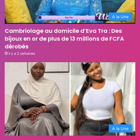
A la Une
Cambriolage au domicile d’Eva Tra : Des
bijoux en or de plus de 13 millions de FCFA
dérobés
il y a 2 semaines
A la Une