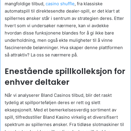
mangfoldige tilbud,
casino shuffle
, fra klassiske
automatspill til direktesendte dealer-spill, er det klart at
spillernes ønsker står i sentrum av strategien deres. Etter
hvert som vi undersøker nærmere, kan vi avdekke
hvordan disse funksjonene blandes for å gi ikke bare
underholdning, men også ekte muligheter til å vinne
fascinerende belønninger. Hva skaper denne plattformen
så attraktiv? La oss se nærmere på.
Enestående spillkolleksjon for
enhver deltaker
Når vi analyserer Bland Casinos tilbud, blir det raskt
tydelig at spillporteføljen deres er rett og slett
eksepsjonelt. Med et bemerkelsesverdig sortiment av
spill, tilfredsstiller Bland Kasino virkelig et diversifisert
spektrum av spillernes ønsker. Fra tidløse slotmaskiner til