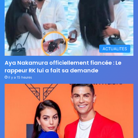
ACTUALITES
Aya Nakamura officiellement fiancée : Le
rappeur RK lui a fait sa demande
il y a 15 heures