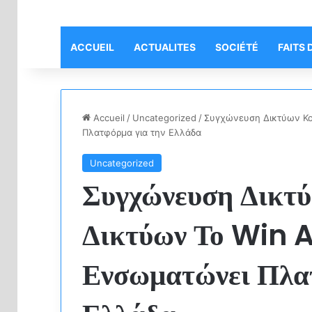
ACCUEIL
ACTUALITES
SOCIÉTÉ
FAITS 
Accueil
/
Uncategorized
/
Συγχώνευση Δικτύων Κοι
Πλατφόρμα για την Ελλάδα
Uncategorized
Συγχώνευση Δικτύ
Δικτύων Το Win A
Ενσωματώνει Πλατ