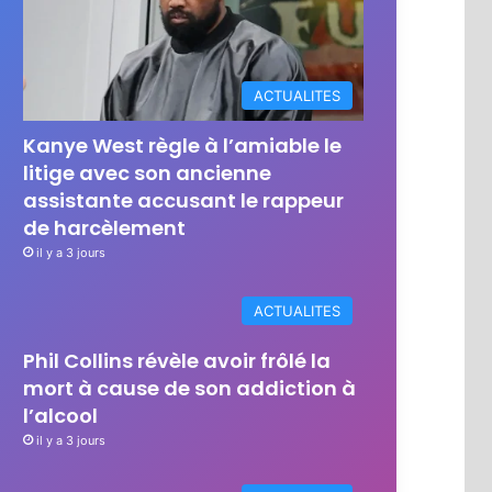
ACTUALITES
Kanye West règle à l’amiable le
litige avec son ancienne
assistante accusant le rappeur
de harcèlement
il y a 3 jours
ACTUALITES
Phil Collins révèle avoir frôlé la
mort à cause de son addiction à
l’alcool
il y a 3 jours