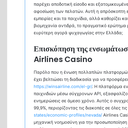
παρέχει αποδοτική είσοδο και εξατομικευμέν
αφοσίωση των πελατών. Αυτή η απρόσκοπτη ε
εμπειρίες και τα παιχνίδια, αλλά καθορίζει 
βιομηχανία αντιδρά, το πραγματικό ερώτημα μ
ευρύτερη αγορά ψυχαγωγίας στην Ελλάδα;
Επισκόπηση της ενσωμάτωσ
Airlines Casino
Παρόλο που η ένωση πολλαπλών πλατφορμών μ
έχει βελτιώσει τη διαδικασία για να προσφέρ
https://winsairline.com/el-gr/
. Η πλατφόρμα ε
παιχνιδιών μέσω σύγχρονων API, εξασφαλίζ
ενημερώσεις σε άμεσο χρόνο. Αυτός ο συγχρο
99,9%, περιορίζοντας τις διακοπές σε όλες τι
states/economic-profiles/nevada/
Airlines Cas
μηχανική νοημοσύνη για την προσωποποίηση 