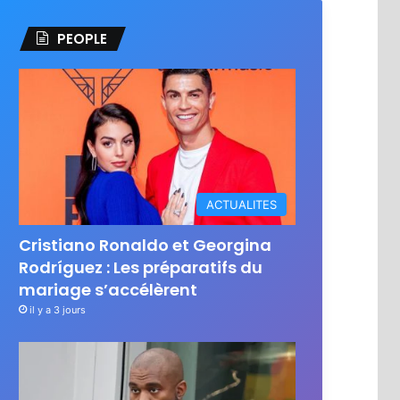
PEOPLE
ACTUALITES
Cristiano Ronaldo et Georgina
Rodríguez : Les préparatifs du
mariage s’accélèrent
il y a 3 jours