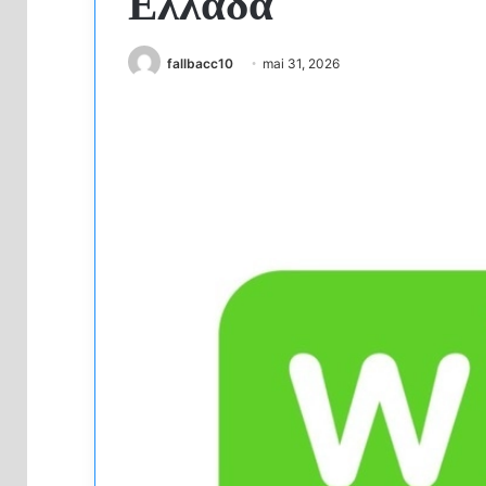
Ελλάδα
fallbacc10
mai 31, 2026