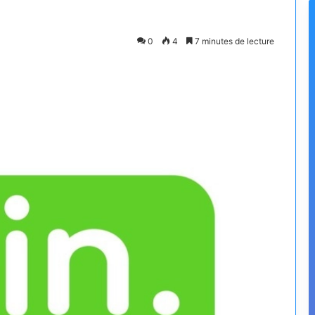
0
4
7 minutes de lecture