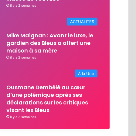
il y a 2 semaines
ACTUALITES
Mike Maignan : Avant le luxe, le
gardien des Bleus a offert une
maison à sa mère
il y a 2 semaines
A la Une
Ousmane Dembélé au cœur
d’une polémique après ses
déclarations sur les critiques
visant les Bleus
il y a 3 semaines