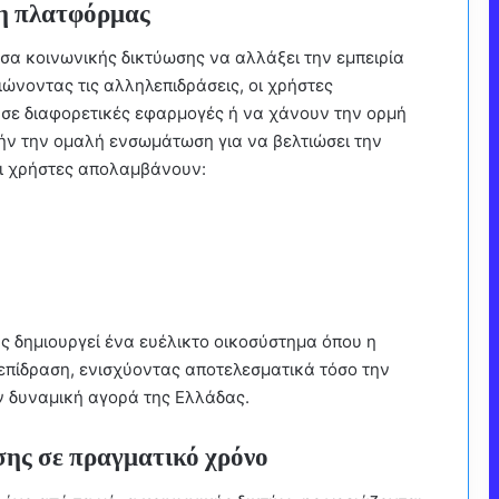
η πλατφόρμας
σα κοινωνικής δικτύωσης να αλλάξει την εμπειρία
ιώνοντας τις αλληλεπιδράσεις, οι χρήστες
 σε διαφορετικές εφαρμογές ή να χάνουν την ορμή
υτήν την ομαλή ενσωμάτωση για να βελτιώσει την
Οι χρήστες απολαμβάνουν:
ς δημιουργεί ένα ευέλικτο οικοσύστημα όπου η
επίδραση, ενισχύοντας αποτελεσματικά τόσο την
ν δυναμική αγορά της Ελλάδας.
ης σε πραγματικό χρόνο