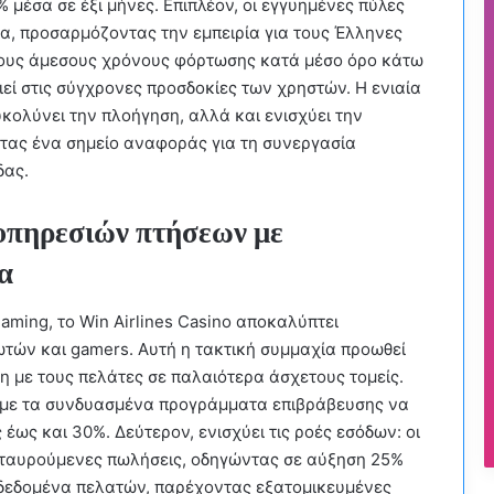
μέσα σε έξι μήνες. Επιπλέον, οι εγγυημένες πύλες
, προσαρμόζοντας την εμπειρία για τους Έλληνες
 τους άμεσους χρόνους φόρτωσης κατά μέσο όρο κάτω
εί στις σύγχρονες προσδοκίες των χρηστών. Η ενιαία
υκολύνει την πλοήγηση, αλλά και ενισχύει την
τας ένα σημείο αναφοράς για τη συνεργασία
δας.
 υπηρεσιών πτήσεων με
α
aming, το Win Airlines Casino αποκαλύπτει
ωτών και gamers. Αυτή η τακτική συμμαχία προωθεί
 με τους πελάτες σε παλαιότερα άσχετους τομείς.
, με τα συνδυασμένα προγράμματα επιβράβευσης να
ως και 30%. Δεύτερον, ενισχύει τις ροές εσόδων: οι
σταυρούμενες πωλήσεις, οδηγώντας σε αύξηση 25%
α δεδομένα πελατών, παρέχοντας εξατομικευμένες