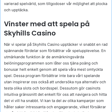
varierad spelvärld, som tillgodoser vår möjlighet att plocka
och upptäcka.
Vinster med att spela på
Skyhills Casino
När vi spelar på Skyhills Casino upptäcker vi snabbt en rad
spännande fördelar som förbättrar vår spelupplevelse. En
utmärkande funktion är de anmärkningsvärda
belöningsprogrammen som låter oss tjäna poäng och
bonusar helt enkelt genom att spela våra mest omtyckta
spel. Dessa program förbättrar inte bara vårt spelande
utan inspirerar oss också att undersöka nya alternativ och
testa olika slots och bordsspel. Dessutom gör casinots
intuitiva gränssnitt det enkelt för oss att navigera och hitta
det vi vill ha snabbt. Vi kan ta del av olika kampanjer som
håller saker intressanta och engagerande, vilket försäkrar