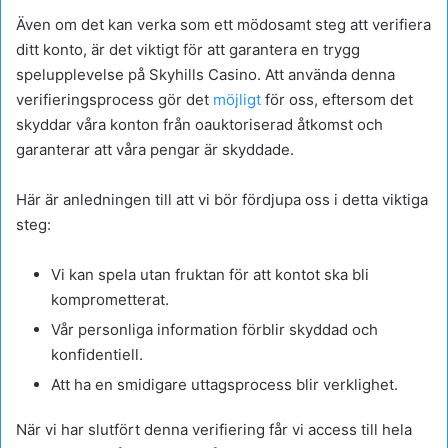
Även om det kan verka som ett mödosamt steg att verifiera
ditt konto, är det viktigt för att garantera en trygg
spelupplevelse på Skyhills Casino. Att använda denna
verifieringsprocess gör det
möjligt
för oss, eftersom det
skyddar våra konton från oauktoriserad åtkomst och
garanterar att våra pengar är skyddade.
Här är anledningen till att vi bör fördjupa oss i detta viktiga
steg:
Vi kan spela utan fruktan för att kontot ska bli
komprometterat.
Vår personliga information förblir skyddad och
konfidentiell.
Att ha en smidigare uttagsprocess blir verklighet.
När vi har slutfört denna verifiering får vi access till hela