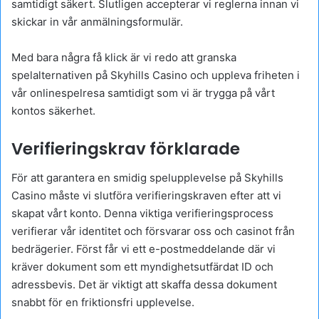
samtidigt säkert. Slutligen accepterar vi reglerna innan vi
skickar in vår anmälningsformulär.
Med bara några få klick är vi redo att granska
spelalternativen på Skyhills Casino och uppleva friheten i
vår onlinespelresa samtidigt som vi är trygga på vårt
kontos säkerhet.
Verifieringskrav förklarade
För att garantera en smidig spelupplevelse på Skyhills
Casino måste vi slutföra verifieringskraven efter att vi
skapat vårt konto. Denna viktiga verifieringsprocess
verifierar vår identitet och försvarar oss och casinot från
bedrägerier. Först får vi ett e-postmeddelande där vi
kräver dokument som ett myndighetsutfärdat ID och
adressbevis. Det är viktigt att skaffa dessa dokument
snabbt för en friktionsfri upplevelse.