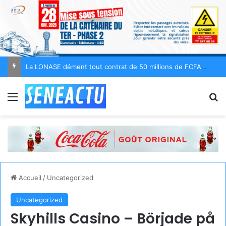
La LONASE dément tout contrat de 50 millions de FCFA avec Fénial Digital
Menu
R
Accueil
/
Uncategorized
Uncategorized
Skyhills Casino – Började på