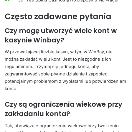
Często zadawane pytania
Czy mogę utworzyć wiele kont w
kasynie Winbay?
W przeważającej liczbie kasyn, w tym w WinBay, nie
można zakładać wielu kont. Jest to niezgodne z ich
regulaminem. Trzymaj się jednego konta, aby
zagwarantować sobie płynne działanie i zapobiec
potencjalnym problemom z wypłatami lub potwierdzeniem
konta.
Czy są ograniczenia wiekowe przy
zakładaniu konta?
Tak, obowiązuje ograniczenie wiekowe przy tworzeniu