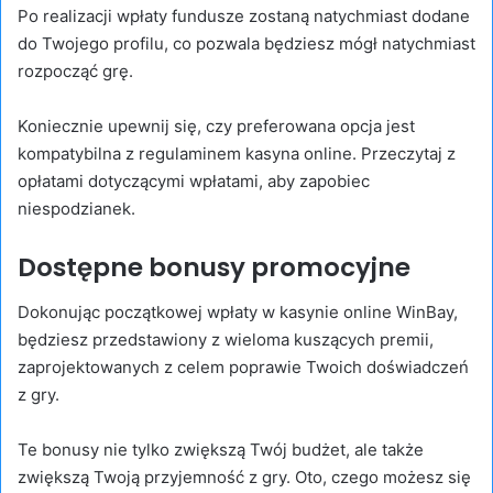
Po realizacji wpłaty fundusze zostaną natychmiast dodane
do Twojego profilu, co pozwala będziesz mógł natychmiast
rozpocząć grę.
Koniecznie upewnij się, czy preferowana opcja jest
kompatybilna z regulaminem kasyna online. Przeczytaj z
opłatami dotyczącymi wpłatami, aby zapobiec
niespodzianek.
Dostępne bonusy promocyjne
Dokonując początkowej wpłaty w kasynie online WinBay,
będziesz przedstawiony z wieloma kuszących premii,
zaprojektowanych z celem poprawie Twoich doświadczeń
z gry.
Te bonusy nie tylko zwiększą Twój budżet, ale także
zwiększą Twoją przyjemność z gry. Oto, czego możesz się