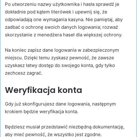
Po utworzeniu nazwy użytkownika i hasła sprawdź je
dokładnie pod kątem literówek i upewnij się, że
odpowiadają one wymagania kasyna. Nie pamiętaj, aby
zadbać o ochronę swoich danych logowania; rozważ
skorzystanie z menedżera haseł dla większej ochrony.
Na koniec zapisz dane logowania w zabezpieczonym
miejscu. Dzięki temu zyskasz pewność, że zawsze
uzyskasz łatwy dostęp do swojego konta, gdy tylko
zechcesz zagrać.
Weryfikacja konta
Gdy już skonfigurujesz dane logowania, następnym
krokiem będzie weryfikacja konta.
Będziesz musiał przedstawić niezbędną dokumentację,
aby mieć pewność, że wszystko jest zgodne.