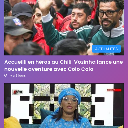
ACTUALITES
Accueilli en héros au Chili, Vozinha lance une
nouvelle aventure avec Colo Colo
il y a 3 jours