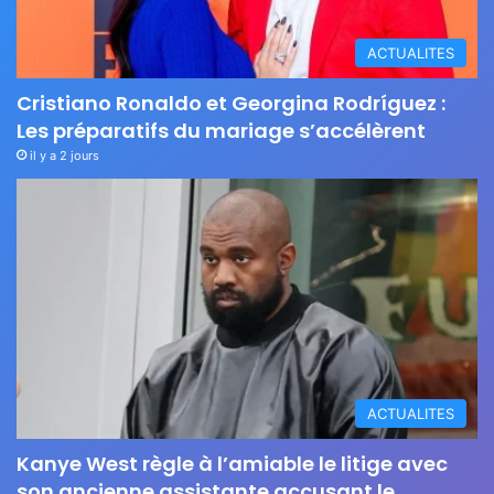
ACTUALITES
Cristiano Ronaldo et Georgina Rodríguez :
Les préparatifs du mariage s’accélèrent
il y a 2 jours
ACTUALITES
Kanye West règle à l’amiable le litige avec
son ancienne assistante accusant le