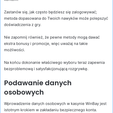
Zastanów się, jak często będziesz się zalogowywać;
metoda dopasowana do Twoich nawyków może polepszyć
doświadczenia z gry.
Nie zapomnij również, że pewne metody mogą dawać
ekstra bonusy i promocje, więc uważaj na takie
możliwości.
Na końcu dokonanie właściwego wyboru teraz zapewnia
bezproblemową i satysfakcjonującą rozgrywkę.
Podawanie danych
osobowych
Wprowadzenie danych osobowych w kasynie WinBay jest
istotnym krokiem w zakładaniu bezpiecznego konta.