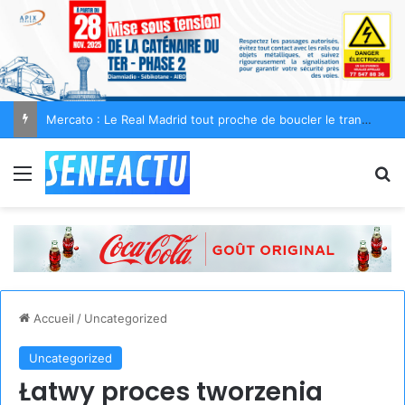
Kébémer : Une impressionnante fissure terrestre inquiète les populations de plusieurs villages
Menu
R
Accueil
/
Uncategorized
Uncategorized
Łatwy proces tworzenia