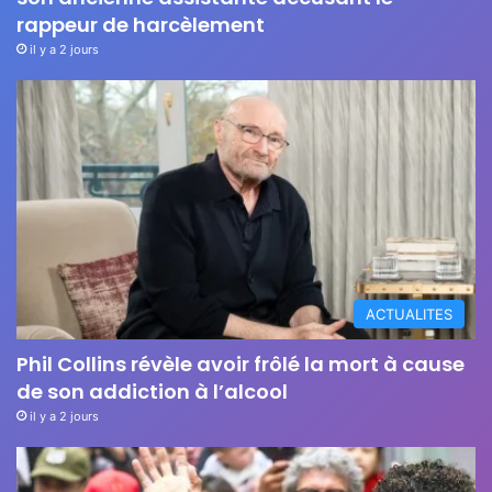
rappeur de harcèlement
il y a 2 jours
ACTUALITES
Phil Collins révèle avoir frôlé la mort à cause
de son addiction à l’alcool
il y a 2 jours