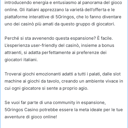
introducendo energia e entusiasmo al panorama del gioco
online. Gli italiani apprezzano la varietà dell’offerta e le
piattaforme interattive di 5Gringos, che lo fanno diventare
uno dei casinò più amati da questo gruppo di giocatori.
Perché si sta avvenendo questa espansione? È facile.
L’esperienza user-friendly del casinò, insieme a bonus
attraenti, si adatta perfettamente ai preferenze dei
giocatori italiani.
Troverai giochi emozionanti adatti a tutti i palati, dalle slot
machine ai giochi da tavolo, creando un ambiente vivace in
cui ogni giocatore si sente a proprio agio.
Se vuoi far parte di una community in espansione,
5Gringos Casino potrebbe essere la meta ideale per le tue
avventure di gioco online!