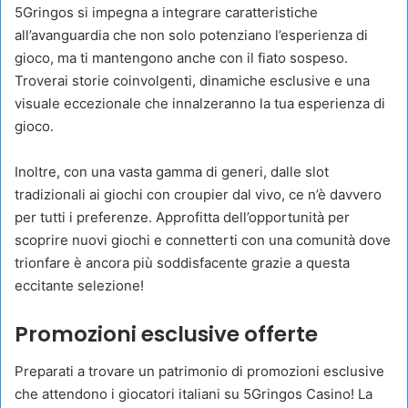
5Gringos si impegna a integrare caratteristiche
all’avanguardia che non solo potenziano l’esperienza di
gioco, ma ti mantengono anche con il fiato sospeso.
Troverai storie coinvolgenti, dinamiche esclusive e una
visuale eccezionale che innalzeranno la tua esperienza di
gioco.
Inoltre, con una vasta gamma di generi, dalle slot
tradizionali ai giochi con croupier dal vivo, ce n’è davvero
per tutti i preferenze. Approfitta dell’opportunità per
scoprire nuovi giochi e connetterti con una comunità dove
trionfare è ancora più soddisfacente grazie a questa
eccitante selezione!
Promozioni esclusive offerte
Preparati a trovare un patrimonio di promozioni esclusive
che attendono i giocatori italiani su 5Gringos Casino! La