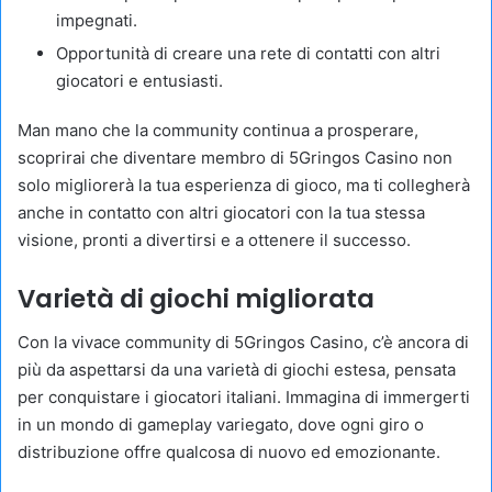
impegnati.
Opportunità di creare una rete di contatti con altri
giocatori e entusiasti.
Man mano che la community continua a prosperare,
scoprirai che diventare membro di 5Gringos Casino non
solo migliorerà la tua esperienza di gioco, ma ti collegherà
anche in contatto con altri giocatori con la tua stessa
visione, pronti a divertirsi e a ottenere il successo.
Varietà di giochi migliorata
Con la vivace community di 5Gringos Casino, c’è ancora di
più da aspettarsi da una varietà di giochi estesa, pensata
per conquistare i giocatori italiani. Immagina di immergerti
in un mondo di gameplay variegato, dove ogni giro o
distribuzione offre qualcosa di nuovo ed emozionante.