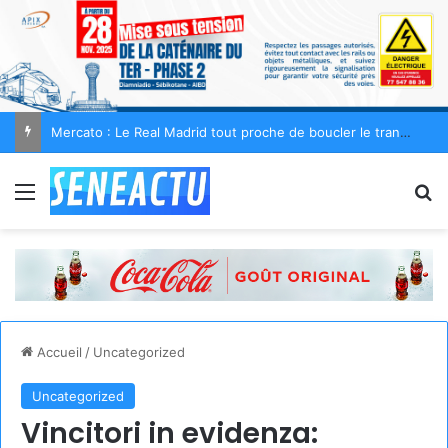
Mercato : Le Real Madrid tout proche de boucler le transfert de Yan Diomandé pour 140 M€
Menu
R
Accueil
/
Uncategorized
Uncategorized
Vincitori in evidenza: