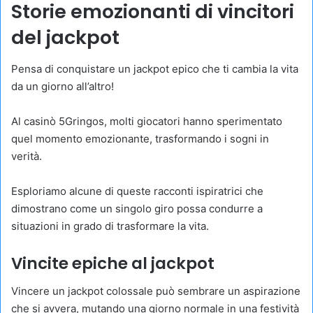
Storie emozionanti di vincitori
del jackpot
Pensa di conquistare un jackpot epico che ti cambia la vita
da un giorno all’altro!
Al casinò 5Gringos, molti giocatori hanno sperimentato
quel momento emozionante, trasformando i sogni in
verità.
Esploriamo alcune di queste racconti ispiratrici che
dimostrano come un singolo giro possa condurre a
situazioni in grado di trasformare la vita.
Vincite epiche al jackpot
Vincere un jackpot colossale può sembrare un aspirazione
che si avvera, mutando una giorno normale in una festività