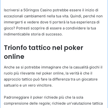
Iscriversi a 5Gringos Casino potrebbe essere il inizio di
eccezionali cambiamenti nella tua vita. Quindi, perché non
immergerti e vedere dove ti porterà la tua esperienza di
gioco? Potresti scoprire di essere a condividere la tua
indimenticabile storia di successo.
Trionfo tattico nel poker
online
Anche se si potrebbe immaginare che la casualità giochi il
ruolo più rilevante nel poker online, la verità è che il
approccio tattico può fare la differenza tra un giocatore
saltuario e un vero vincitore.
Padroneggiare il poker richiede più che la sola
comprensione delle regole; richiede un’valutazione tattica