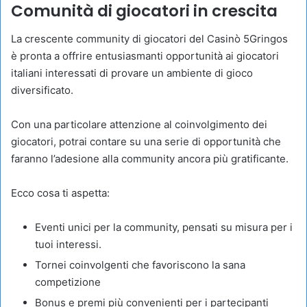
Comunità di giocatori in crescita
La crescente community di giocatori del Casinò 5Gringos
è pronta a offrire entusiasmanti opportunità ai giocatori
italiani interessati di provare un ambiente di gioco
diversificato.
Con una particolare attenzione al coinvolgimento dei
giocatori, potrai contare su una serie di opportunità che
faranno l’adesione alla community ancora più gratificante.
Ecco cosa ti aspetta:
Eventi unici per la community, pensati su misura per i
tuoi interessi.
Tornei coinvolgenti che favoriscono la sana
competizione
Bonus e premi più convenienti per i partecipanti