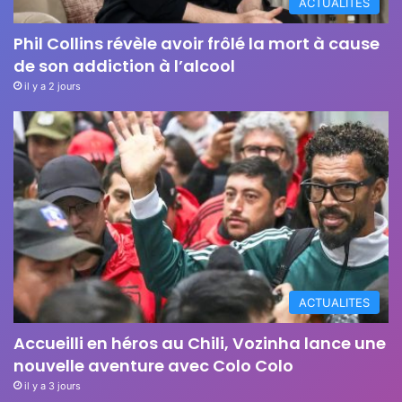
ACTUALITES
Phil Collins révèle avoir frôlé la mort à cause
de son addiction à l’alcool
il y a 2 jours
ACTUALITES
Accueilli en héros au Chili, Vozinha lance une
nouvelle aventure avec Colo Colo
il y a 3 jours