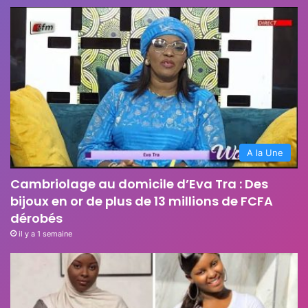
A la Une
Cambriolage au domicile d’Eva Tra : Des
bijoux en or de plus de 13 millions de FCFA
dérobés
il y a 1 semaine