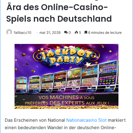
Ära des Online-Casino-
Spiels nach Deutschland
fallbacc10
mai 31, 2026
0
5
6 minutes de lecture
Das Erscheinen von National
Nationalcasino Slot
markiert
einen bedeutenden Wandel in der deutschen Online-