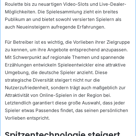
Roulette bis zu neuartigen Video-Slots und Live-Dealer-
Möglichkeiten. Die Spielesammlung zieht ein breites
Publikum an und bietet sowohl versierten Spielern als
auch Neueinsteigern aufregende Erfahrungen.
Für Betreiber ist es wichtig, die Vorlieben ihrer Zielgruppe
zu kennen, um ihre Angebote entsprechend anzupassen.
Mit Schwerpunkt auf regionale Themen und spannende
Erzählungen entwickeln Spieleentwickler eine attraktive
Umgebung, die deutsche Spieler anzieht. Diese
strategische Diversität steigert nicht nur die
Nutzerzufriedenheit, sondern trägt auch maßgeblich zur
Attraktivität von Online-Spielen in der Region bei.
Letztendlich garantiert diese große Auswahl, dass jeder
Spieler etwas Passendes findet, das seinen persönlichen
Vorlieben entspricht.
Spitzentechnologie steigert