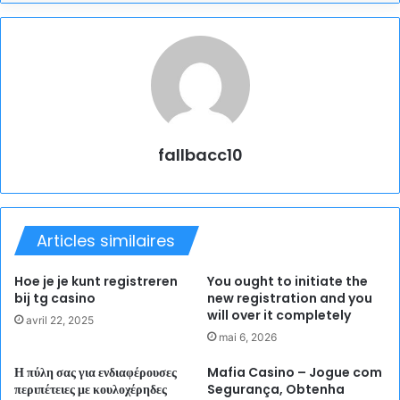
fallbacc10
Articles similaires
Hoe je je kunt registreren
You ought to initiate the
bij tg casino
new registration and you
will over it completely
avril 22, 2025
mai 6, 2026
Η πύλη σας για ενδιαφέρουσες
Mafia Casino – Jogue com
περιπέτειες με κουλοχέρηδες
Segurança, Obtenha