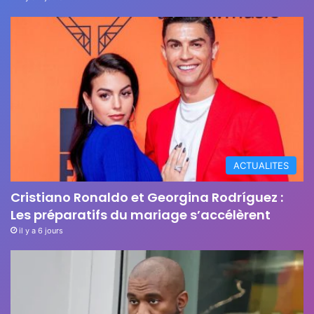
ACTUALITES
Cristiano Ronaldo et Georgina Rodríguez :
Les préparatifs du mariage s’accélèrent
il y a 6 jours