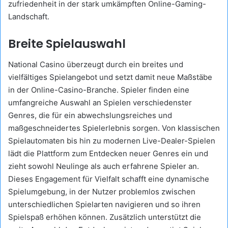
zufriedenheit in der stark umkämpften Online-Gaming-
Landschaft.
Breite Spielauswahl
National Casino überzeugt durch ein breites und
vielfältiges Spielangebot und setzt damit neue Maßstäbe
in der Online-Casino-Branche. Spieler finden eine
umfangreiche Auswahl an Spielen verschiedenster
Genres, die für ein abwechslungsreiches und
maßgeschneidertes Spielerlebnis sorgen. Von klassischen
Spielautomaten bis hin zu modernen Live-Dealer-Spielen
lädt die Plattform zum Entdecken neuer Genres ein und
zieht sowohl Neulinge als auch erfahrene Spieler an.
Dieses Engagement für Vielfalt schafft eine dynamische
Spielumgebung, in der Nutzer problemlos zwischen
unterschiedlichen Spielarten navigieren und so ihren
Spielspaß erhöhen können. Zusätzlich unterstützt die