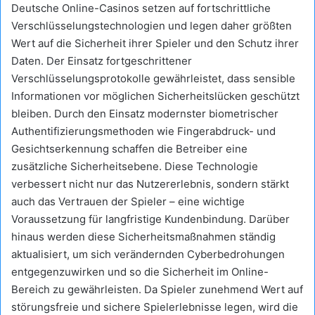
Deutsche Online-Casinos setzen auf fortschrittliche
Verschlüsselungstechnologien und legen daher größten
Wert auf die Sicherheit ihrer Spieler und den Schutz ihrer
Daten. Der Einsatz fortgeschrittener
Verschlüsselungsprotokolle gewährleistet, dass sensible
Informationen vor möglichen Sicherheitslücken geschützt
bleiben. Durch den Einsatz modernster biometrischer
Authentifizierungsmethoden wie Fingerabdruck- und
Gesichtserkennung schaffen die Betreiber eine
zusätzliche Sicherheitsebene. Diese Technologie
verbessert nicht nur das Nutzererlebnis, sondern stärkt
auch das Vertrauen der Spieler – eine wichtige
Voraussetzung für langfristige Kundenbindung. Darüber
hinaus werden diese Sicherheitsmaßnahmen ständig
aktualisiert, um sich verändernden Cyberbedrohungen
entgegenzuwirken und so die Sicherheit im Online-
Bereich zu gewährleisten. Da Spieler zunehmend Wert auf
störungsfreie und sichere Spielerlebnisse legen, wird die