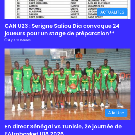
ACTUALITES
CAN U23 : Serigne Saliou Dia convoque 24
joueurs pour un stage de préparation**
il y a 11 heures
A la Une
En direct Sénégal vs Tunisie, 2e journée de
l’Afrobasket U18 2026.