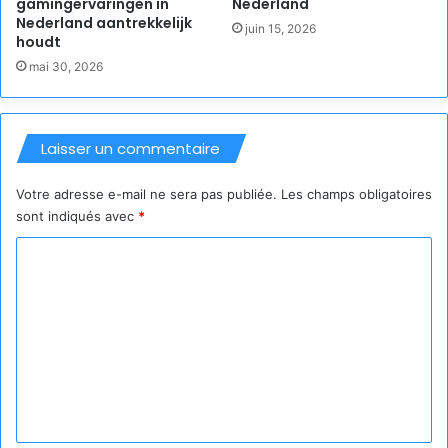
gamingervaringen in
Nederland
Nederland aantrekkelijk
juin 15, 2026
houdt
mai 30, 2026
Laisser un commentaire
Votre adresse e-mail ne sera pas publiée.
Les champs obligatoires
sont indiqués avec
*
C
o
m
m
e
n
t