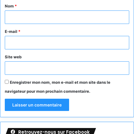
a
Nom
*
i
r
e
E-mail
*
*
Site web
Enregistrer mon nom, mon e-mail et mon site dans le
navigateur pour mon prochain commentaire.
Retrouvez-nous sur Facebook