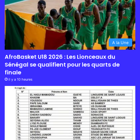
A la Une
AfroBasket U18 2026 : Les Lionceaux du
Sénégal se qualifient pour les quarts de
finale
il y a 10 heures