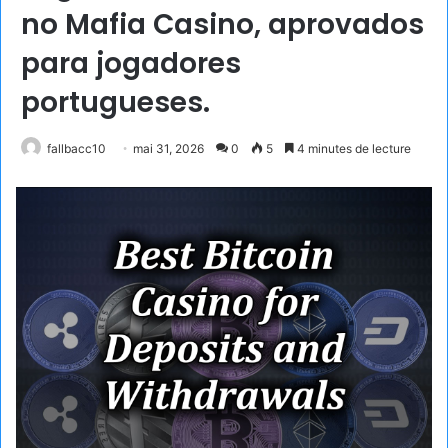
no Mafia Casino, aprovados
para jogadores
portugueses.
fallbacc10
mai 31, 2026
0
5
4 minutes de lecture