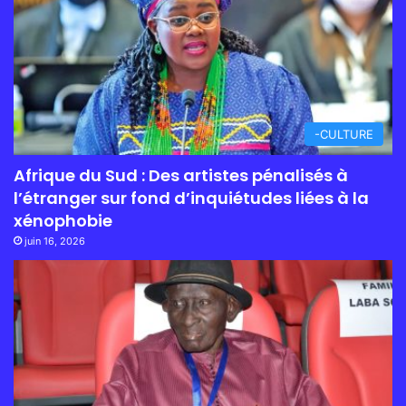
-CULTURE
Afrique du Sud : Des artistes pénalisés à
l’étranger sur fond d’inquiétudes liées à la
xénophobie
juin 16, 2026