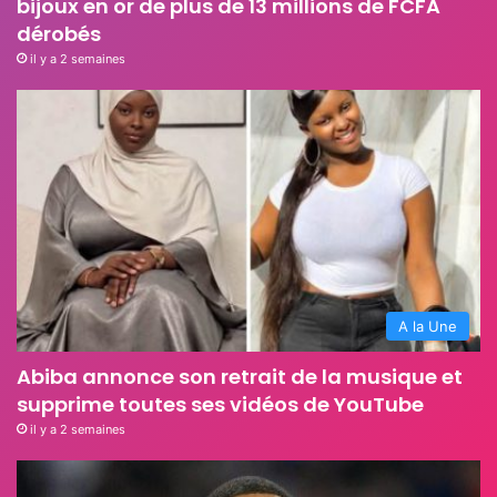
bijoux en or de plus de 13 millions de FCFA
dérobés
il y a 2 semaines
A la Une
Abiba annonce son retrait de la musique et
supprime toutes ses vidéos de YouTube
il y a 2 semaines