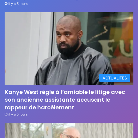
il y a 5 jours
ACTUALITES
Kanye West règle à l’amiable le litige avec
son ancienne assistante accusant le
rappeur de harcèlement
il y a 5 jours