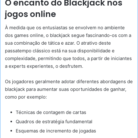
O encanto do Blackjack nos
jogos online
À medida que os entusiastas se envolvem no ambiente
dos games online, o blackjack segue fascinando-os com a
sua combinação de tática e azar. O atrativo deste
passatempo clássico está na sua disponibilidade e
complexidade, permitindo que todos, a partir de iniciantes
a experts experientes, o desfrutem.
Os jogadores geralmente adotar diferentes abordagens de
blackjack para aumentar suas oportunidades de ganhar,
como por exemplo:
Técnicas de contagem de cartas
Quadros de estratégia fundamental
Esquemas de incremento de jogadas