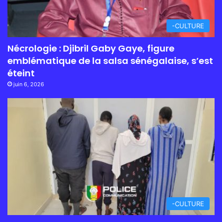
-CULTURE
Nécrologie : Djibril Gaby Gaye, figure
emblématique de la salsa sénégalaise, s’est
éteint
juin 6, 2026
-CULTURE