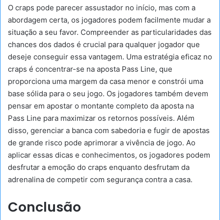
O craps pode parecer assustador no início, mas com a
abordagem certa, os jogadores podem facilmente mudar a
situação a seu favor. Compreender as particularidades das
chances dos dados é crucial para qualquer jogador que
deseje conseguir essa vantagem. Uma estratégia eficaz no
craps é concentrar-se na aposta Pass Line, que
proporciona uma margem da casa menor e constrói uma
base sólida para o seu jogo. Os jogadores também devem
pensar em apostar o montante completo da aposta na
Pass Line para maximizar os retornos possíveis. Além
disso, gerenciar a banca com sabedoria e fugir de apostas
de grande risco pode aprimorar a vivência de jogo. Ao
aplicar essas dicas e conhecimentos, os jogadores podem
desfrutar a emoção do craps enquanto desfrutam da
adrenalina de competir com segurança contra a casa.
Conclusão