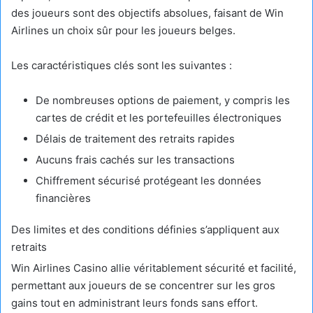
des joueurs sont des objectifs absolues, faisant de Win
Airlines un choix sûr pour les joueurs belges.
Les caractéristiques clés sont les suivantes :
De nombreuses options de paiement, y compris les
cartes de crédit et les portefeuilles électroniques
Délais de traitement des retraits rapides
Aucuns frais cachés sur les transactions
Chiffrement sécurisé protégeant les données
financières
Des limites et des conditions définies s’appliquent aux
retraits
Win Airlines Casino allie véritablement sécurité et facilité,
permettant aux joueurs de se concentrer sur les gros
gains tout en administrant leurs fonds sans effort.