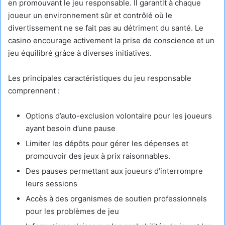
en promouvant le jeu responsable. Il garantit à chaque
joueur un environnement sûr et contrôlé où le
divertissement ne se fait pas au détriment du santé. Le
casino encourage activement la prise de conscience et un
jeu équilibré grâce à diverses initiatives.
Les principales caractéristiques du jeu responsable
comprennent :
Options d’auto-exclusion volontaire pour les joueurs
ayant besoin d’une pause
Limiter les dépôts pour gérer les dépenses et
promouvoir des jeux à prix raisonnables.
Des pauses permettant aux joueurs d’interrompre
leurs sessions
Accès à des organismes de soutien professionnels
pour les problèmes de jeu