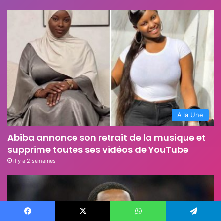
A la Une
Abiba annonce son retrait de la musique et
supprime toutes ses vidéos de YouTube
il y a 2 semaines
Facebook
X
WhatsApp
Telegram