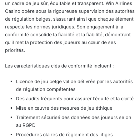
un cadre de jeu sûr, équitable et transparent. Win Airlines
Casino opère sous la rigoureuse supervision des autorités
de régulation belges, s’assurant ainsi que chaque élément
respecte les normes juridiques. Son engagement à la
conformité consolide la fiabilité et la fiabilité, démontrant
qu’il met la protection des joueurs au cœur de ses
priorités.
Les caractéristiques clés de conformité incluent :
Licence de jeu belge valide délivrée par les autorités
de régulation compétentes
Des audits fréquents pour assurer l’équité et la clarté
Mise en œuvre des mesures de jeu éthique
Traitement sécurisé des données des joueurs selon
au RGPD
Procédures claires de règlement des litiges