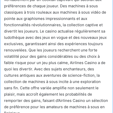
préférences de chaque joueur. Des machines à sous
classiques à trois rouleaux aux machines à sous vidéo de
pointe aux graphismes impressionnants et aux
fonctionnalités révolutionnaires, la collection captive et
divertit les joueurs. Le casino actualise régulièrement sa
ludothèque avec des jeux en vogue et des nouveaux jeux
exclusives, garantissant ainsi des expériences toujours
renouvelées. Que les joueurs recherchent une forte
volatilité pour des gains considérables ou des choix à
faible risque pour un jeu plus calme, Airlines Casino a de
quoi les divertir. Avec des sujets enchanteurs, des
cultures antiques aux aventures de science-fiction, la
collection de machines à sous incite à une exploration
sans fin. Cette offre variée amplifie non seulement le
plaisir, mais accroît également les probabilités de
remporter des gains, faisant d’Airlines Casino un sélection
de préférence pour les amateurs de machines à sous en