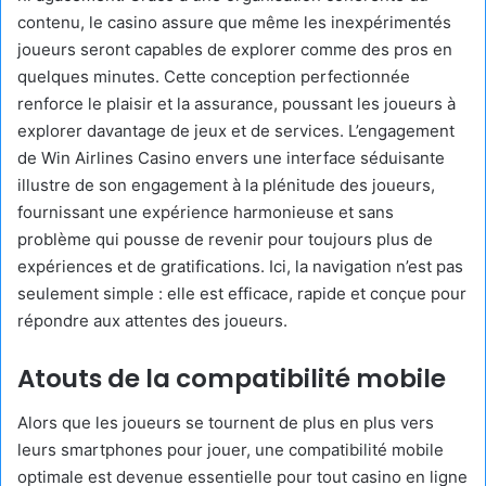
contenu, le casino assure que même les inexpérimentés
joueurs seront capables de explorer comme des pros en
quelques minutes. Cette conception perfectionnée
renforce le plaisir et la assurance, poussant les joueurs à
explorer davantage de jeux et de services. L’engagement
de Win Airlines Casino envers une interface séduisante
illustre de son engagement à la plénitude des joueurs,
fournissant une expérience harmonieuse et sans
problème qui pousse de revenir pour toujours plus de
expériences et de gratifications. Ici, la navigation n’est pas
seulement simple : elle est efficace, rapide et conçue pour
répondre aux attentes des joueurs.
Atouts de la compatibilité mobile
Alors que les joueurs se tournent de plus en plus vers
leurs smartphones pour jouer, une compatibilité mobile
optimale est devenue essentielle pour tout casino en ligne