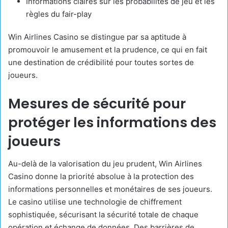
Informations claires sur les probabilités de jeu et les
règles du fair-play
Win Airlines Casino se distingue par sa aptitude à
promouvoir le amusement et la prudence, ce qui en fait
une destination de crédibilité pour toutes sortes de
joueurs.
Mesures de sécurité pour
protéger les informations des
joueurs
Au-delà de la valorisation du jeu prudent, Win Airlines
Casino donne la priorité absolue à la protection des
informations personnelles et monétaires de ses joueurs.
Le casino utilise une technologie de chiffrement
sophistiquée, sécurisant la sécurité totale de chaque
opération et échange de données. Des barrières de