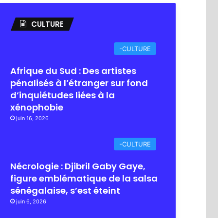
CULTURE
-CULTURE
Afrique du Sud : Des artistes
pénalisés à l’étranger sur fond
d’inquiétudes liées à la
xénophobie
juin 16, 2026
-CULTURE
Nécrologie : Djibril Gaby Gaye,
figure emblématique de la salsa
sénégalaise, s’est éteint
juin 6, 2026