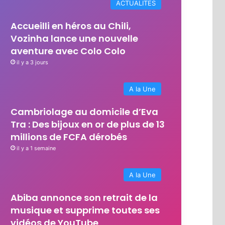
ACTUALITES
Accueilli en héros au Chili,
Vozinha lance une nouvelle
aventure avec Colo Colo
il y a 3 jours
A la Une
Cambriolage au domicile d’Eva
Tra : Des bijoux en or de plus de 13
millions de FCFA dérobés
il y a 1 semaine
A la Une
Abiba annonce son retrait de la
musique et supprime toutes ses
vidéos de YouTube