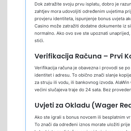
Dok zatražite svoju prvu isplatu, dobro je razu
zahtjev mora udovoljiti određenim uvjetima pri
provjeru identiteta, ispunjenje bonus uvjeta ako 
Casino može zatražiti dodatne dokumente iz si
normalno. Ako ovo sve ste upoznati unaprijed,
stići.
Verifikacija Računa – Prvi 
Verifikacija računa je obavezna i provodi se po
identitet i adresu. To obično znači slanje kopi
za struju ili vodu, ili bankovnog izvoda. AlaWin
većini slučajeva traje do 24 sata. Bez proveden
Uvjeti za Okladu (Wager R
Ako ste igrali s bonus novcem ili besplatnim v
To znači da određeni iznos morate uložiti prije