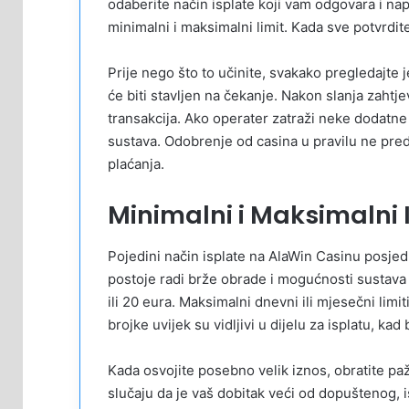
odaberite način isplate koji vam odgovara i napi
minimalni i maksimalni limit. Kada sve potvrdit
Prije nego što to učinite, svakako pregledajte j
će biti stavljen na čekanje. Nakon slanja zahtj
transakcija. Ako operater zatraži neke dodatne
sustava. Odobrenje od casina u pravilu ne pred
plaćanja.
Minimalni i Maksimalni I
Pojedini način isplate na AlaWin Casinu posjedu
postoje radi brže obrade i mogućnosti sustava 
ili 20 eura. Maksimalni dnevni ili mjesečni limit
brojke uvijek su vidljivi u dijelu za isplatu, kad
Kada osvojite posebno velik iznos, obratite pa
slučaju da je vaš dobitak veći od dopuštenog, is