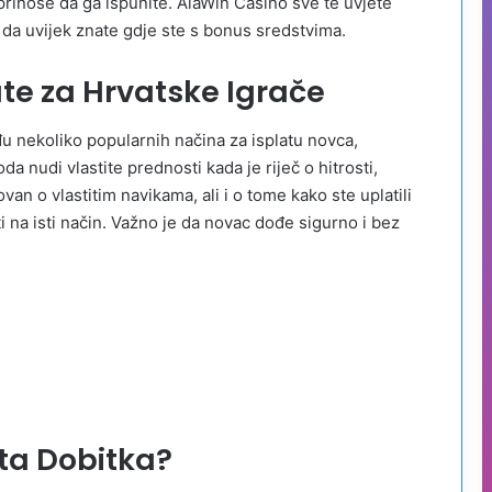
prinose da ga ispunite. AlaWin Casino sve te uvjete
da uvijek znate gdje ste s bonus sredstvima.
ate za Hrvatske Igrače
u nekoliko popularnih načina za isplatu novca,
a nudi vlastite prednosti kada je riječ o hitrosti,
ovan o vlastitim navikama, ali i o tome kako ste uplatili
i na isti način. Važno je da novac dođe sigurno i bez
ata Dobitka?