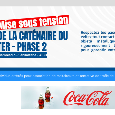
nt tout contrat de 50 millions de FCFA avec Fénial Digital