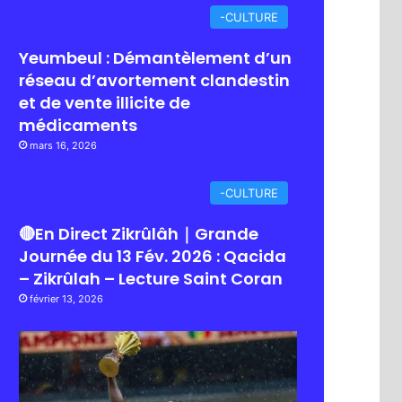
-CULTURE
Yeumbeul : Démantèlement d’un
réseau d’avortement clandestin
et de vente illicite de
médicaments
mars 16, 2026
-CULTURE
🔴En Direct Zikrûlâh｜Grande
Journée du 13 Fév. 2026 : Qacida
– Zikrûlah – Lecture Saint Coran
février 13, 2026