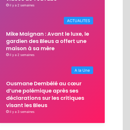
il y a 2 semaines
ACTUALITES
Mike Maignan : Avant le luxe, le
gardien des Bleus a offert une
maison à sa mère
il y a 2 semaines
A la Une
Ousmane Dembélé au cœur
d’une polémique après ses
déclarations sur les critiques
visant les Bleus
il y a 3 semaines