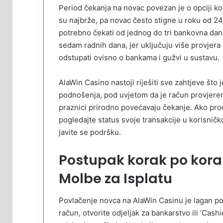
Period čekanja na novac povezan je o opciji koju
su najbrže, pa novac često stigne u roku od 24 
potrebno čekati od jednog do tri bankovna dana.
sedam radnih dana, jer uključuju više provjera
odstupati ovisno o bankama i gužvi u sustavu.
AlaWin Casino nastoji riješiti sve zahtjeve što 
podnošenja, pod uvjetom da je račun provjeren
praznici prirodno povećavaju čekanje. Ako prođ
pogledajte status svoje transakcije u korisnič
javite se podršku.
Postupak korak po kora
Molbe za Isplatu
Povlačenje novca na AlaWin Casinu je lagan pos
račun, otvorite odjeljak za bankarstvo ili ‘Cashie