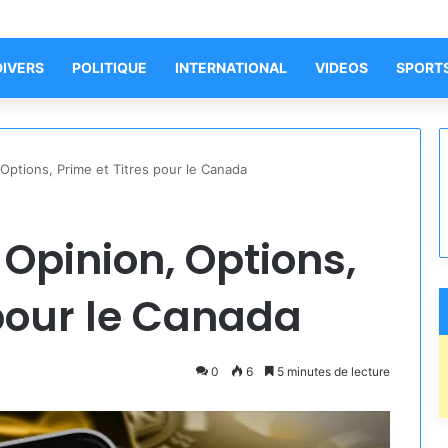
DIVERS
POLITIQUE
INTERNATIONAL
VIDEOS
SPORT
 Options, Prime et Titres pour le Canada
 Opinion, Options,
 pour le Canada
0
6
5 minutes de lecture