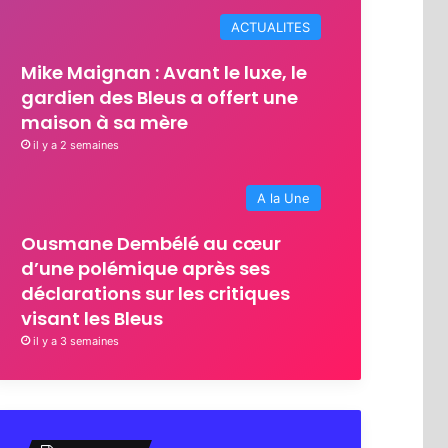
ACTUALITES
Mike Maignan : Avant le luxe, le
gardien des Bleus a offert une
maison à sa mère
il y a 2 semaines
A la Une
Ousmane Dembélé au cœur
d’une polémique après ses
déclarations sur les critiques
visant les Bleus
il y a 3 semaines