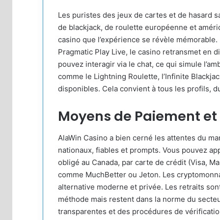
Les puristes des jeux de cartes et de hasard 
de blackjack, de roulette européenne et américa
casino que l’expérience se révèle mémorable.
Pragmatic Play Live, le casino retransmet en d
pouvez interagir via le chat, ce qui simule l’a
comme le Lightning Roulette, l’Infinite Blackja
disponibles. Cela convient à tous les profils,
Moyens de Paiement et 
AlaWin Casino a bien cerné les attentes du m
nationaux, fiables et prompts. Vous pouvez ap
obligé au Canada, par carte de crédit (Visa, Ma
comme MuchBetter ou Jeton. Les cryptomonnaie
alternative moderne et privée. Les retraits sont
méthode mais restent dans la norme du secteur.
transparentes et des procédures de vérificatio