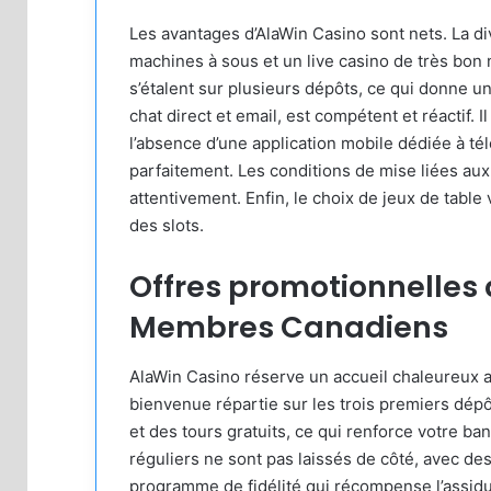
Les avantages d’AlaWin Casino sont nets. La di
machines à sous et un live casino de très bon
s’étalent sur plusieurs dépôts, ce qui donne un
chat direct et email, est compétent et réactif.
l’absence d’une application mobile dédiée à t
parfaitement. Les conditions de mise liées aux
attentivement. Enfin, le choix de jeux de table 
des slots.
Offres promotionnelles 
Membres Canadiens
AlaWin Casino réserve un accueil chaleureux 
bienvenue répartie sur les trois premiers dé
et des tours gratuits, ce qui renforce votre ba
réguliers ne sont pas laissés de côté, avec d
programme de fidélité qui récompense l’assidu