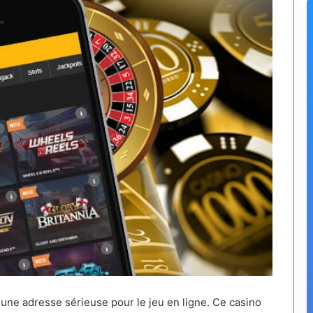
ne adresse sérieuse pour le jeu en ligne. Ce casino