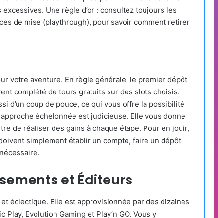
 excessives. Une règle d’or : consultez toujours les
nces de mise (playthrough), pour savoir comment retirer
ur votre aventure. En règle générale, le premier dépôt
nt complété de tours gratuits sur des slots choisis.
i d’un coup de pouce, ce qui vous offre la possibilité
e approche échelonnée est judicieuse. Elle vous donne
tre de réaliser des gains à chaque étape. Pour en jouir,
doivent simplement établir un compte, faire un dépôt
 nécessaire.
ssements et Éditeurs
 et éclectique. Elle est approvisionnée par des dizaines
 Play, Evolution Gaming et Play’n GO. Vous y