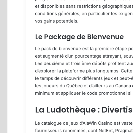
et disponibles sans restrictions géographiques
conditions générales, en particulier les exige
vos gains potentiels.
Le Package de Bienvenue
Le pack de bienvenue est la première étape po
est augmenté d’un pourcentage attrayant, souve
Les deuxième et troisième dépôts profitent auss
d’explorer la plateforme plus longtemps. Cett
le temps de découvrir différents jeux et peut-ê
les joueurs du Québec et d’ailleurs au Canada 
minimum et appliquer le code promotionnel si
La Ludothèque : Diverti
Le catalogue de jeux d’AlaWin Casino est vaste
fournisseurs renommés, dont NetEnt, Pragmatic