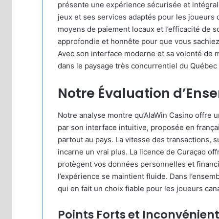
présente une expérience sécurisée et intégral
jeux et ses services adaptés pour les joueurs 
moyens de paiement locaux et l’efficacité de s
approfondie et honnête pour que vous sachiez
Avec son interface moderne et sa volonté de me
dans le paysage très concurrentiel du Québec
Notre Évaluation d’Ens
Notre analyse montre qu’AlaWin Casino offre un
par son interface intuitive, proposée en français
partout au pays. La vitesse des transactions,
incarne un vrai plus. La licence de Curaçao of
protègent vos données personnelles et financi
l’expérience se maintient fluide. Dans l’ensem
qui en fait un choix fiable pour les joueurs can
Points Forts et Inconvénien