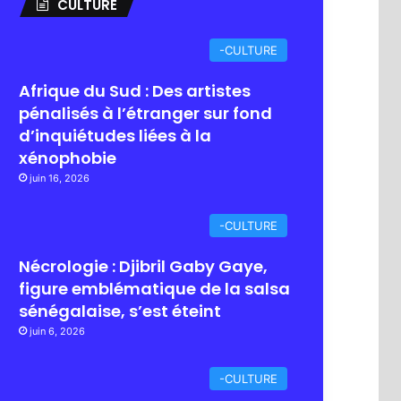
CULTURE
-CULTURE
Afrique du Sud : Des artistes
pénalisés à l’étranger sur fond
d’inquiétudes liées à la
xénophobie
juin 16, 2026
-CULTURE
Nécrologie : Djibril Gaby Gaye,
figure emblématique de la salsa
sénégalaise, s’est éteint
juin 6, 2026
-CULTURE