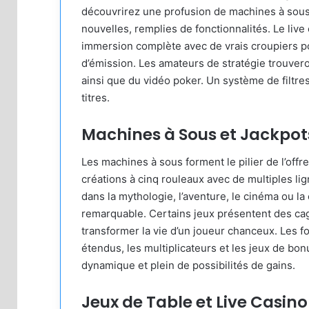
découvrirez une profusion de machines à sous,
nouvelles, remplies de fonctionnalités. Le live 
immersion complète avec de vrais croupiers pour
d’émission. Les amateurs de stratégie trouveron
ainsi que du vidéo poker. Un système de filtr
titres.
Machines à Sous et Jackpot
Les machines à sous forment le pilier de l’offre.
créations à cinq rouleaux avec de multiples lig
dans la mythologie, l’aventure, le cinéma ou la
remarquable. Certains jeux présentent des ca
transformer la vie d’un joueur chanceux. Les f
étendus, les multiplicateurs et les jeux de b
dynamique et plein de possibilités de gains.
Jeux de Table et Live Casino