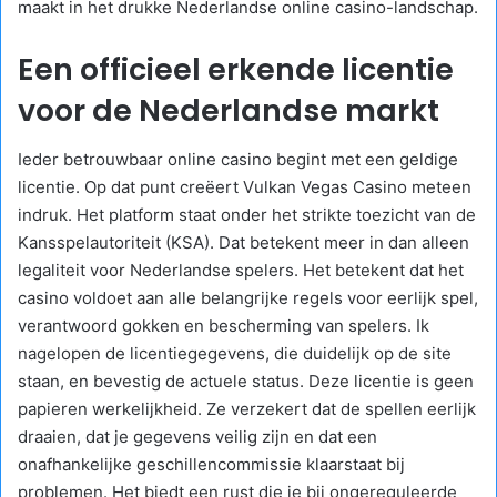
maakt in het drukke Nederlandse online casino-landschap.
Een officieel erkende licentie
voor de Nederlandse markt
Ieder betrouwbaar online casino begint met een geldige
licentie. Op dat punt creëert Vulkan Vegas Casino meteen
indruk. Het platform staat onder het strikte toezicht van de
Kansspelautoriteit (KSA). Dat betekent meer in dan alleen
legaliteit voor Nederlandse spelers. Het betekent dat het
casino voldoet aan alle belangrijke regels voor eerlijk spel,
verantwoord gokken en bescherming van spelers. Ik
nagelopen de licentiegegevens, die duidelijk op de site
staan, en bevestig de actuele status. Deze licentie is geen
papieren werkelijkheid. Ze verzekert dat de spellen eerlijk
draaien, dat je gegevens veilig zijn en dat een
onafhankelijke geschillencommissie klaarstaat bij
problemen. Het biedt een rust die je bij ongereguleerde