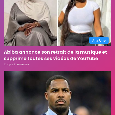
A la Une
Abiba annonce son retrait de la musique et
supprime toutes ses vidéos de YouTube
il y a 2 semaines