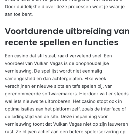
Door duidelijkheid over deze processen weet je waar je
aan toe bent.
Voortdurende uitbreiding van
recente spellen en functies
Een casino dat stil staat, raakt vervelend snel. Een
voordeel van Vulkan Vegas is de onophoudelijke
vernieuwing. De spellijst wordt niet eenmalig
samengesteld en dan achtergelaten. Elke week
verschijnen er nieuwe slots en tafelspelen bij, van
gerenommeerde softwaremakers. Hierdoor valt er steeds
wel iets nieuws te uitproberen. Het casino stopt ook in
optimalisaties aan het platform zelf, zoals de interface of
de ladingstijd van de site. Deze inspanning voor
vernieuwing toont dat Vulkan Vegas niet op zijn lauweren
rust. Ze blijven actief aan een betere spelerservaring op