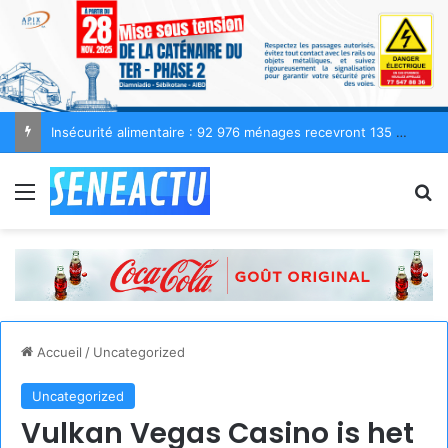
Énergie : 2,98 millions de barils de pétrole brut commercialisés par le Sénégal en juillet
Menu
R
Accueil
/
Uncategorized
Uncategorized
Vulkan Vegas Casino is het