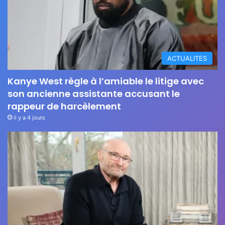
ACTUALITES
Kanye West règle à l’amiable le litige avec
son ancienne assistante accusant le
rappeur de harcèlement
il y a 4 jours