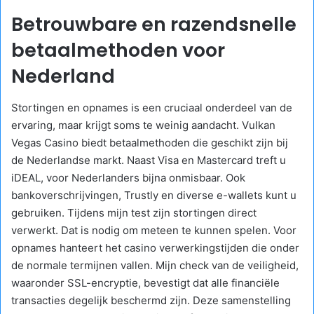
Betrouwbare en razendsnelle
betaalmethoden voor
Nederland
Stortingen en opnames is een cruciaal onderdeel van de
ervaring, maar krijgt soms te weinig aandacht. Vulkan
Vegas Casino biedt betaalmethoden die geschikt zijn bij
de Nederlandse markt. Naast Visa en Mastercard treft u
iDEAL, voor Nederlanders bijna onmisbaar. Ook
bankoverschrijvingen, Trustly en diverse e-wallets kunt u
gebruiken. Tijdens mijn test zijn stortingen direct
verwerkt. Dat is nodig om meteen te kunnen spelen. Voor
opnames hanteert het casino verwerkingstijden die onder
de normale termijnen vallen. Mijn check van de veiligheid,
waaronder SSL-encryptie, bevestigt dat alle financiële
transacties degelijk beschermd zijn. Deze samenstelling