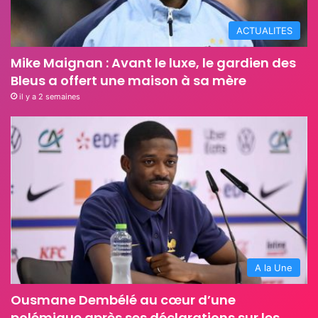
ACTUALITES
Mike Maignan : Avant le luxe, le gardien des
Bleus a offert une maison à sa mère
il y a 2 semaines
A la Une
Ousmane Dembélé au cœur d’une
polémique après ses déclarations sur les