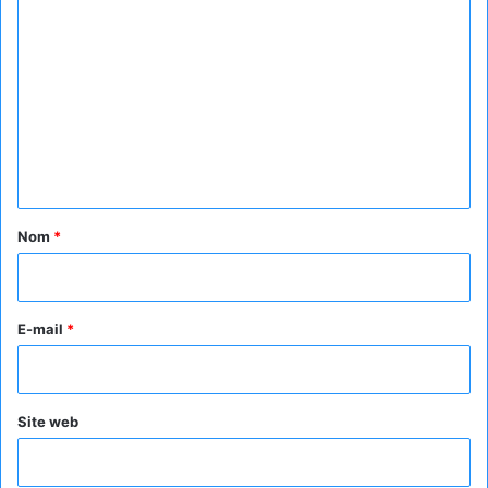
C
o
m
m
e
n
t
a
Nom
*
i
r
e
E-mail
*
*
Site web