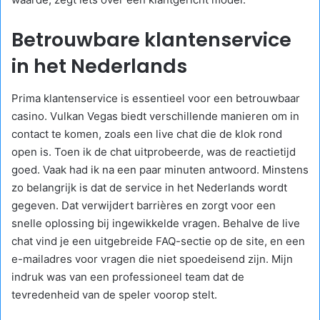
Betrouwbare klantenservice
in het Nederlands
Prima klantenservice is essentieel voor een betrouwbaar
casino. Vulkan Vegas biedt verschillende manieren om in
contact te komen, zoals een live chat die de klok rond
open is. Toen ik de chat uitprobeerde, was de reactietijd
goed. Vaak had ik na een paar minuten antwoord. Minstens
zo belangrijk is dat de service in het Nederlands wordt
gegeven. Dat verwijdert barrières en zorgt voor een
snelle oplossing bij ingewikkelde vragen. Behalve de live
chat vind je een uitgebreide FAQ-sectie op de site, en een
e-mailadres voor vragen die niet spoedeisend zijn. Mijn
indruk was van een professioneel team dat de
tevredenheid van de speler voorop stelt.