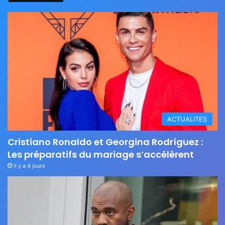
ACTUALITES
Cristiano Ronaldo et Georgina Rodríguez :
Les préparatifs du mariage s’accélèrent
il y a 4 jours