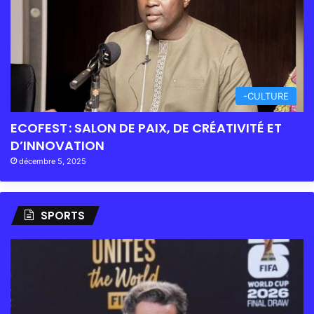
-CULTURE
ECOFEST : SALON DE PAIX, DE CRÉATIVITÉ ET
D’INNOVATION
décembre 5, 2025
SPORTS