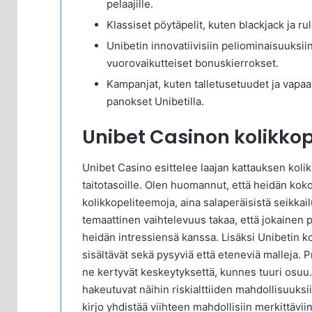
pelaajille.
Klassiset pöytäpelit, kuten blackjack ja rule
Unibetin innovatiivisiin peliominaisuuksiin
vuorovaikutteiset bonuskierrokset.
Kampanjat, kuten talletusetuudet ja vapaa
panokset Unibetilla.
Unibet Casinon kolikkop
Unibet Casino esittelee laajan kattauksen kolikk
taitotasoille. Olen huomannut, että heidän kok
kolikkopeliteemoja, aina salaperäisistä seikkai
temaattinen vaihtelevuus takaa, että jokainen p
heidän intressiensä kanssa. Lisäksi Unibetin kol
sisältävät sekä pysyviä että eteneviä malleja. Pro
ne kertyvät keskeytyksettä, kunnes tuuri osuu. 
hakeutuvat näihin riskialttiiden mahdollisuuksi
kirjo yhdistää viihteen mahdollisiin merkittävii