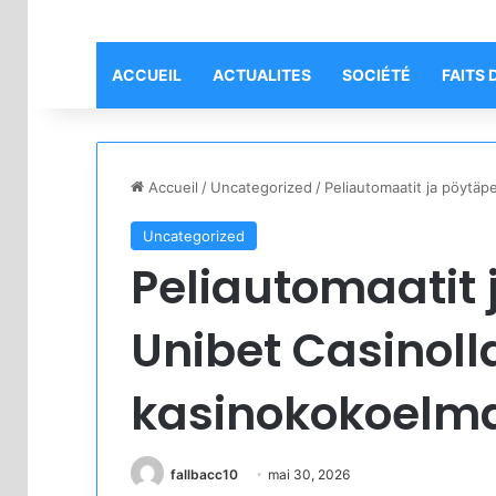
ACCUEIL
ACTUALITES
SOCIÉTÉ
FAITS 
Accueil
/
Uncategorized
/
Peliautomaatit ja pöytäp
Uncategorized
Peliautomaatit 
Unibet Casinoll
kasinokokoelm
fallbacc10
mai 30, 2026