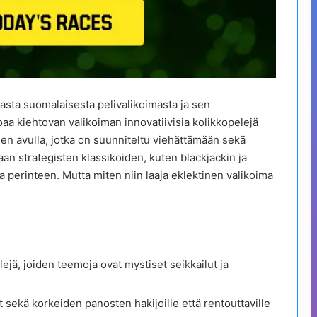
jasta suomalaisesta pelivalikoimasta ja sen
oaa kiehtovan valikoiman innovatiivisia kolikkopelejä
tien avulla, jotka on suunniteltu viehättämään sekä
aan strategisten klassikoiden, kuten blackjackin ja
ja perinteen. Mutta miten niin laaja eklektinen valikoima
lejä, joiden teemoja ovat mystiset seikkailut ja
at sekä korkeiden panosten hakijoille että rentouttaville