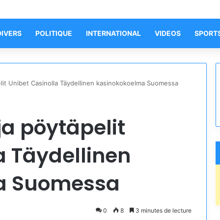
DIVERS
POLITIQUE
INTERNATIONAL
VIDEOS
SPORT
elit Unibet Casinolla Täydellinen kasinokokoelma Suomessa
ja pöytäpelit
a Täydellinen
a Suomessa
0
8
3 minutes de lecture