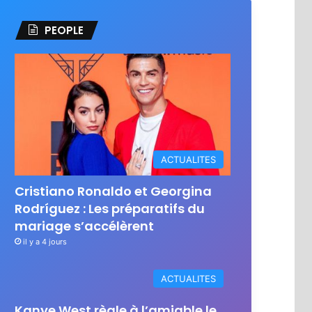
PEOPLE
ACTUALITES
Cristiano Ronaldo et Georgina
Rodríguez : Les préparatifs du
mariage s’accélèrent
il y a 4 jours
ACTUALITES
Kanye West règle à l’amiable le