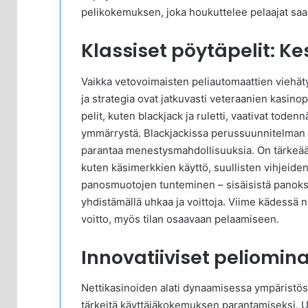
pelikokemuksen, joka houkuttelee pelaajat sa
Klassiset pöytäpelit: 
Vaikka vetovoimaisten peliautomaattien viehät
ja strategia ovat jatkuvasti veteraanien kasino
pelit, kuten blackjack ja ruletti, vaativat toden
ymmärrystä. Blackjackissa perussuunnitelman hal
parantaa menestysmahdollisuuksia. On tärkeää o
kuten käsimerkkien käyttö, suullisten vihjeiden 
panosmuotojen tunteminen – sisäisistä panoksi
yhdistämällä uhkaa ja voittoja. Viime kädessä 
voitto, myös tilan osaavaan pelaamiseen.
Innovatiiviset peliomin
Nettikasinoiden alati dynaamisessa ympäristöss
tärkeitä käyttäjäkokemuksen parantamiseksi. U