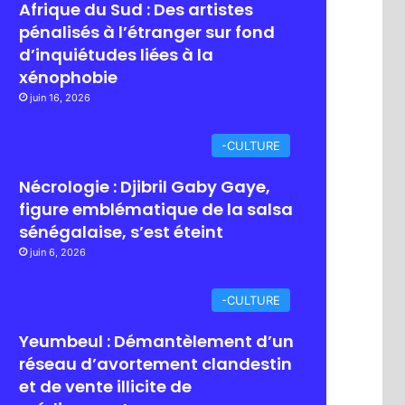
Afrique du Sud : Des artistes
pénalisés à l’étranger sur fond
d’inquiétudes liées à la
xénophobie
juin 16, 2026
-CULTURE
Nécrologie : Djibril Gaby Gaye,
figure emblématique de la salsa
sénégalaise, s’est éteint
juin 6, 2026
-CULTURE
Yeumbeul : Démantèlement d’un
réseau d’avortement clandestin
et de vente illicite de