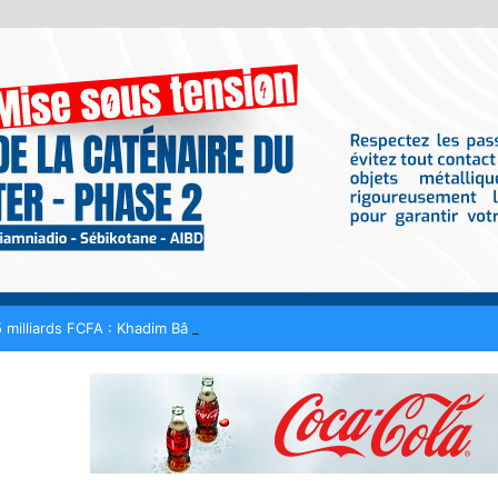
 milliards FCFA : Khadim Bâ obtient une liberté provisoire