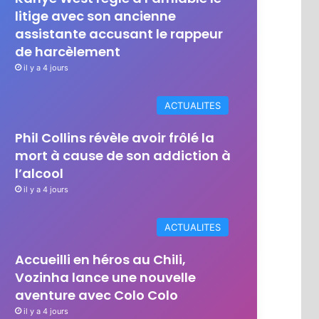
litige avec son ancienne
assistante accusant le rappeur
de harcèlement
il y a 4 jours
ACTUALITES
Phil Collins révèle avoir frôlé la
mort à cause de son addiction à
l’alcool
il y a 4 jours
ACTUALITES
Accueilli en héros au Chili,
Vozinha lance une nouvelle
aventure avec Colo Colo
il y a 4 jours