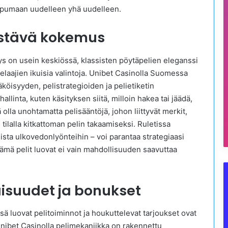
apumaan uudelleen yhä uudelleen.
Kestävä kokemus
ys on usein keskiössä, klassisten pöytäpelien eleganssi
pelaajien ikuisia valintoja. Unibet Casinolla Suomessa
näköisyyden, pelistrategioiden ja pelietiketin
linta, kuten käsityksen siitä, milloin hakea tai jäädä,
lla unohtamatta pelisääntöjä, johon liittyvät merkit,
tilalla kitkattoman pelin takaamiseksi. Ruletissa
sta ulkovedonlyönteihin – voi parantaa strategiaasi
nämä pelit luovat ei vain mahdollisuuden saavuttaa
aisuudet ja bonukset
ä luovat pelitoiminnot ja houkuttelevat tarjoukset ovat
nibet Casinolla pelimekaniikka on rakennettu